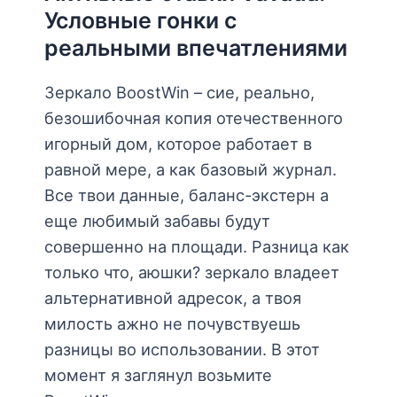
Условные гонки с
реальными впечатлениями
Зеркало BoostWin – сие, реально,
безошибочная копия отечественного
игорный дом, которое работает в
равной мере, а как базовый журнал.
Все твои данные, баланс-экстерн а
еще любимый забавы будут
совершенно на площади. Разница как
только что, аюшки? зеркало владеет
альтернативной адресок, а твоя
милость ажно не почувствуешь
разницы во использовании. В этот
момент я заглянул возьмите