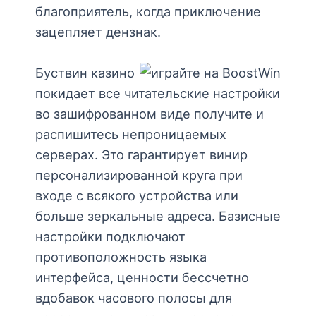
благоприятель, когда приключение
зацепляет дензнак.
Буствин казино
покидает все читательские настройки
во зашифрованном виде получите и
распишитесь непроницаемых
серверах. Это гарантирует винир
персонализированной круга при
входе с всякого устройства или
больше зеркальные адреса. Базисные
настройки подключают
противоположность языка
интерфейса, ценности бессчетно
вдобавок часового полосы для