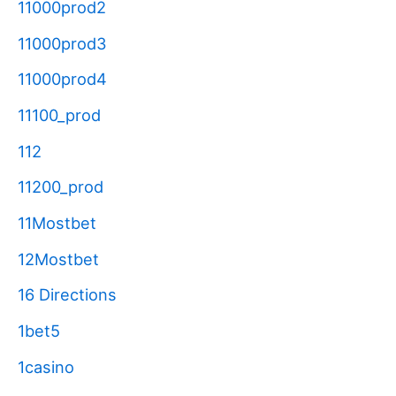
11000prod2
11000prod3
11000prod4
11100_prod
112
11200_prod
11Mostbet
12Mostbet
16 Directions
1bet5
1casino