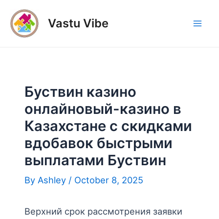
Skip
to
Vastu Vibe
Mai
content
Men
Буствин казино
онлайновый-казино в
Казахстане с скидками
вдобавок быстрыми
выплатами Буствин
By
Ashley
/
October 8, 2025
Верхний срок рассмотрения заявки