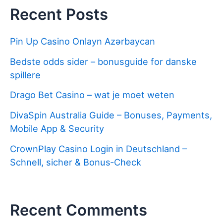
Recent Posts
Pin Up Casino Onlayn Azərbaycan
Bedste odds sider – bonusguide for danske
spillere
Drago Bet Casino – wat je moet weten
DivaSpin Australia Guide – Bonuses, Payments,
Mobile App & Security
CrownPlay Casino Login in Deutschland –
Schnell, sicher & Bonus‑Check
Recent Comments