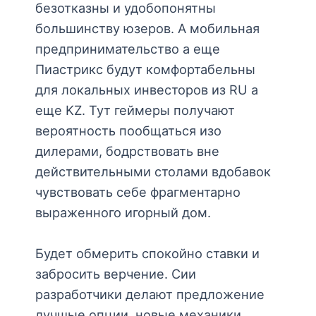
безотказны и удобопонятны
большинству юзеров. А мобильная
предпринимательство а еще
Пиастрикс будут комфортабельны
для локальных инвесторов из RU а
еще KZ. Тут геймеры получают
вероятность пообщаться изо
дилерами, бодрствовать вне
действительными столами вдобавок
чувствовать себе фрагментарно
выраженного игорный дом.
Будет обмерить спокойно ставки и
забросить верчение. Сии
разработчики делают предложение
лучшые опции, новые механики,