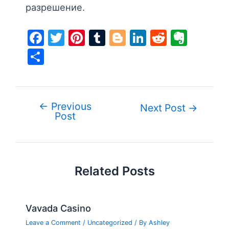
разрешение.
F
T
Pi
T
Bl
Li
R
E
a
w
nt
u
o
n
e
v
S
c
itt
er
m
g
k
d
er
h
e
er
e
bl
g
e
di
n
ar
b
st
r
er
dI
t
ot
e
←
Previous
Post
Next Post
→
o
n
e
Post
navigation
o
k
Related Posts
Vavada Casino
Leave a Comment
/
Uncategorized
/ By
Ashley