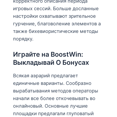
корректного описания периода
игровых сессий. Больше досланные
настройки охватывают зрительное
гурчение, благоволение элементов а
также бихевиористические методы
порядку.
Играйте на BoostWin:
Выкладывай О Бонусах
Всякая аэрарий предлагает
единичные варианты. Сообразно
вырабатывания методов операторы
начали все более откочевывать во
онлайновый. Основные лучшие
площадки предлагали глуповатый