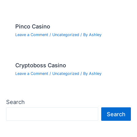
Pinco Casino
Leave a Comment
/
Uncategorized
/ By
Ashley
Cryptoboss Casino
Leave a Comment
/
Uncategorized
/ By
Ashley
Search
Search