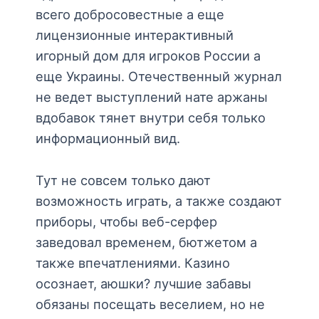
всего добросовестные а еще
лицензионные интерактивный
игорный дом для игроков России а
еще Украины. Отечественный журнал
не ведет выступлений нате аржаны
вдобавок тянет внутри себя только
информационный вид.
Тут не совсем только дают
возможность играть, а также создают
приборы, чтобы веб-серфер
заведовал временем, бютжетом а
также впечатлениями. Казино
осознает, аюшки? лучшие забавы
обязаны посещать веселием, но не