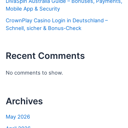
DivaSpin Australia Guide – Bonuses, Payments,
Mobile App & Security
CrownPlay Casino Login in Deutschland –
Schnell, sicher & Bonus‑Check
Recent Comments
No comments to show.
Archives
May 2026