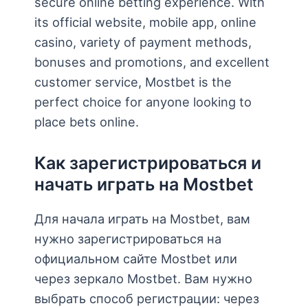
secure online betting experience. With
its official website, mobile app, online
casino, variety of payment methods,
bonuses and promotions, and excellent
customer service, Mostbet is the
perfect choice for anyone looking to
place bets online.
Как зарегистрироваться и
начать играть на Mostbet
Для начала играть на Mostbet, вам
нужно зарегистрироваться на
официальном сайте Mostbet или
через зеркало Mostbet. Вам нужно
выбрать способ регистрации: через