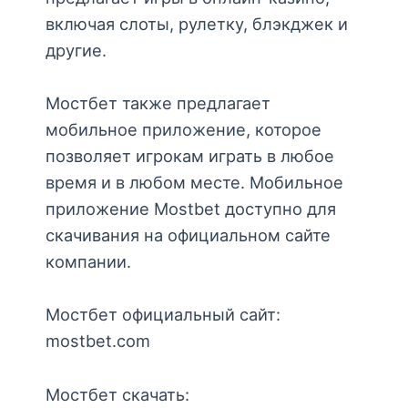
включая слоты, рулетку, блэкджек и
другие.
Мостбет также предлагает
мобильное приложение, которое
позволяет игрокам играть в любое
время и в любом месте. Мобильное
приложение Mostbet доступно для
скачивания на официальном сайте
компании.
Мостбет официальный сайт:
mostbet.com
Мостбет скачать: