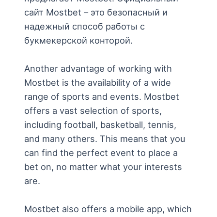
сайт Mostbet – это безопасный и
надежный способ работы с
букмекерской конторой.
Another advantage of working with
Mostbet is the availability of a wide
range of sports and events. Mostbet
offers a vast selection of sports,
including football, basketball, tennis,
and many others. This means that you
can find the perfect event to place a
bet on, no matter what your interests
are.
Mostbet also offers a mobile app, which