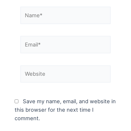
Name*
Email*
Website
Save my name, email, and website in
this browser for the next time I
comment.