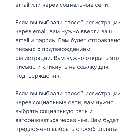
email или через социальные сети.
Если вы выбрали способ регистрации
через email, вам нужно ввести ваш
email и пароль. Вам будет отправлено
письмо с подтверждением
регистрации. Вам нужно открыть это
письмо и кликнуть на ссылку для
подтверждения.
Если вы выбрали способ регистрации
через социальные сети, вам нужно
выбрать социальную сеть и
авторизоваться через нее. Вам будет
предложено выбрать способ оплаты