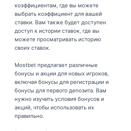
коэффициентам, где вы можете
выбрать коэффициент для вашей
ставки. Вам также будет доступен
доступ к истории ставок, где вы
можете просматривать историю
своих ставок.
Mostbet предлагает различные
бонусы и акции для новых игроков,
включая бонусы для регистрации и
бонусы для первого депозита. Вам
нужно изучить условия бонусов и
акций, чтобы использовать их
правильно.