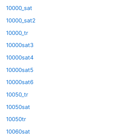
10000_sat
10000_sat2
10000_tr
10000sat3
10000sat4
10000sat5
10000sat6
10050_tr
10050sat
10050tr
10060sat