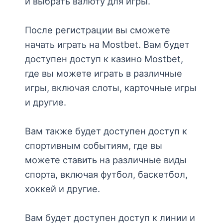
и выбрать валюту для игры.
После регистрации вы сможете
начать играть на Mostbet. Вам будет
доступен доступ к казино Mostbet,
где вы можете играть в различные
игры, включая слоты, карточные игры
и другие.
Вам также будет доступен доступ к
спортивным событиям, где вы
можете ставить на различные виды
спорта, включая футбол, баскетбол,
хоккей и другие.
Вам будет доступен доступ к линии и