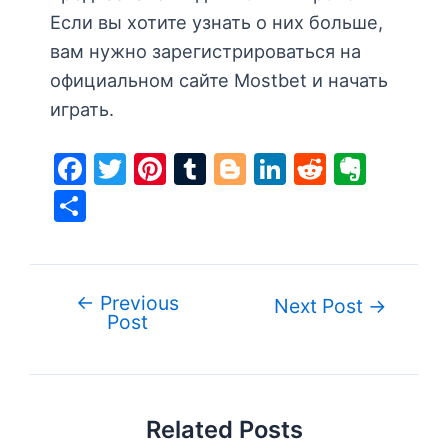
Если вы хотите узнать о них больше,
вам нужно зарегистрироваться на
официальном сайте Mostbet и начать
играть.
F
T
Pi
T
Bl
Li
R
E
a
w
nt
u
o
n
e
v
S
c
itt
er
m
g
k
d
er
h
e
er
e
bl
g
e
di
n
ar
b
st
r
er
dI
t
ot
e
←
Previous
Post
Next Post
→
o
n
e
Post
navigation
o
k
Related Posts