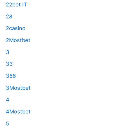
22bet IT
28
2casino
2Mostbet
3
33
366
3Mostbet
4
4Mostbet
5