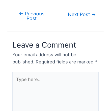
e
er
e
bl
g
e
di
n
ar
b
st
r
er
dI
t
ot
e
←
Previous
Post
Next Post
→
o
n
e
Post
navigation
o
k
Leave a Comment
Your email address will not be
published.
Required fields are marked
*
Type
here..