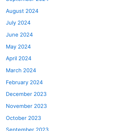
August 2024
July 2024
June 2024
May 2024
April 2024
March 2024
February 2024
December 2023
November 2023
October 2023
September 2023