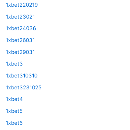
1xbet220219
1xbet23021
1xbet24036
1xbet26031
1xbet29031
1xbet3
1xbet310310
1xbet3231025
1xbet4
1xbet5
1xbet6