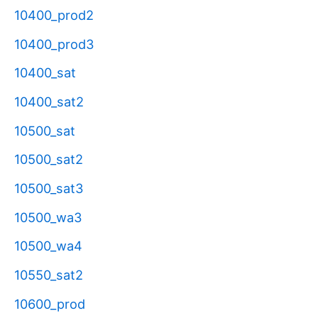
10400_prod2
10400_prod3
10400_sat
10400_sat2
10500_sat
10500_sat2
10500_sat3
10500_wa3
10500_wa4
10550_sat2
10600_prod