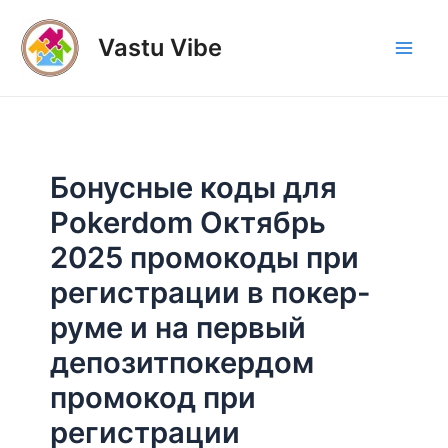
Skip
to
Vastu Vibe
Mai
content
Men
Бонусные коды для
Pokerdom Октябрь
2025 промокоды при
регистрации в покер-
руме и на первый
депозитпокердом
промокод при
регистрации