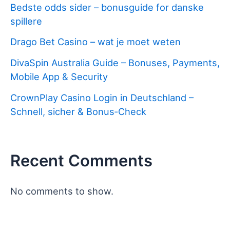
Bedste odds sider – bonusguide for danske
spillere
Drago Bet Casino – wat je moet weten
DivaSpin Australia Guide – Bonuses, Payments,
Mobile App & Security
CrownPlay Casino Login in Deutschland –
Schnell, sicher & Bonus‑Check
Recent Comments
No comments to show.