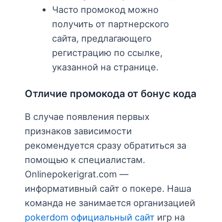
Часто промокод можно
получить от партнерского
сайта, предлагающего
регистрацию по ссылке,
указанной на странице.
Отличие промокода от бонус кода
В случае появления первых
признаков зависимости
рекомендуется сразу обратиться за
помощью к специалистам.
Onlinepokerigrat.com —
информативный сайт о покере. Наша
команда не занимается организацией
pokerdom официальный сайт
игр на