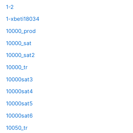
1-2
1-xbeti18034
10000_prod
10000_sat
10000_sat2
10000_tr
10000sat3
10000sat4
10000sat5
10000sat6
10050_tr