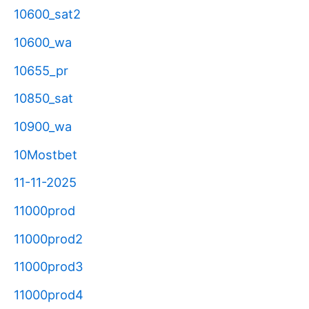
10600_sat2
10600_wa
10655_pr
10850_sat
10900_wa
10Mostbet
11-11-2025
11000prod
11000prod2
11000prod3
11000prod4