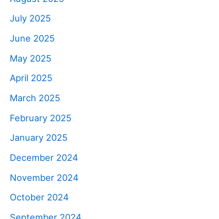
July 2025
June 2025
May 2025
April 2025
March 2025
February 2025
January 2025
December 2024
November 2024
October 2024
September 2024