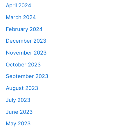
April 2024
March 2024
February 2024
December 2023
November 2023
October 2023
September 2023
August 2023
July 2023
June 2023
May 2023