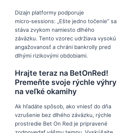
Dizajn platformy podporuje
micro‑sessions: „Ešte jedno točenie“ sa
stáva zvykom namiesto dlhého
záväzku. Tento vzorec udržiava vysokú
angažovanosť a chráni bankrolly pred
dlhými rizikovými obdobiami.
Hrajte teraz na BetOnRed!
Premeňte svoje rýchle výhry
na veľké okamihy
Ak hľadáte spôsob, ako vniesť do dňa
vzrušenie bez dlhého záväzku, rýchle
prostredie Bet On Red je pripravené
zodpovedať vášmu tempu. Vyskúšajte