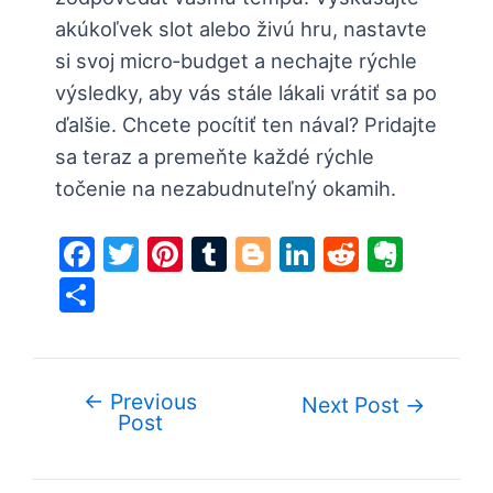
akúkoľvek slot alebo živú hru, nastavte
si svoj micro‑budget a nechajte rýchle
výsledky, aby vás stále lákali vrátiť sa po
ďalšie. Chcete pocítiť ten nával? Pridajte
sa teraz a premeňte každé rýchle
točenie na nezabudnuteľný okamih.
F
T
Pi
T
Bl
Li
R
E
a
w
nt
u
o
n
e
v
S
c
itt
er
m
g
k
d
er
h
e
er
e
bl
g
e
di
n
ar
b
st
r
er
dI
t
ot
e
←
Previous
Post
Next Post
→
o
n
e
Post
navigation
o