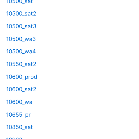
10500_sat
10500_sat2
10500_sat3
10500_wa3
10500_wa4
10550_sat2
10600_prod
10600_sat2
10600_wa
10655_pr
10850_sat