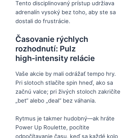
Tento disciplinovaný prístup udržiava
adrenalín vysoký bez toho, aby ste sa
dostali do frustrácie.
Časovanie rýchlych
rozhodnutí: Pulz
high‑intensity relácie
Vaše akcie by mali odrážať tempo hry.
Pri slotoch stlačíte spin hneď, ako sa
začnú valce; pri živých stoloch zakričíte
„bet“ alebo „deal“ bez váhania.
Rytmus je takmer hudobný—ak hráte
Power Up Roulette, pocítite
odpočítavanie času, keď sa každé kolo