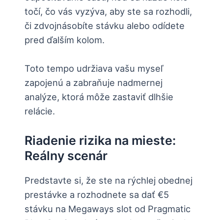
točí, čo vás vyzýva, aby ste sa rozhodli,
či zdvojnásobíte stávku alebo odídete
pred ďalším kolom.
Toto tempo udržiava vašu myseľ
zapojenú a zabraňuje nadmernej
analýze, ktorá môže zastaviť dlhšie
relácie.
Riadenie rizika na mieste:
Reálny scenár
Predstavte si, že ste na rýchlej obednej
prestávke a rozhodnete sa dať €5
stávku na Megaways slot od Pragmatic