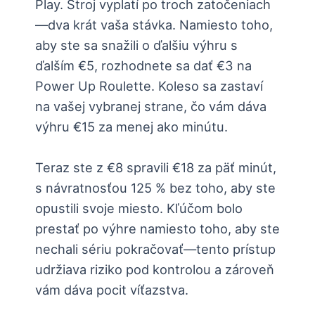
Play. Stroj vyplatí po troch zatočeniach
—dva krát vaša stávka. Namiesto toho,
aby ste sa snažili o ďalšiu výhru s
ďalším €5, rozhodnete sa dať €3 na
Power Up Roulette. Koleso sa zastaví
na vašej vybranej strane, čo vám dáva
výhru €15 za menej ako minútu.
Teraz ste z €8 spravili €18 za päť minút,
s návratnosťou 125 % bez toho, aby ste
opustili svoje miesto. Kľúčom bolo
prestať po výhre namiesto toho, aby ste
nechali sériu pokračovať—tento prístup
udržiava riziko pod kontrolou a zároveň
vám dáva pocit víťazstva.