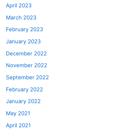
April 2023
March 2023
February 2023
January 2023
December 2022
November 2022
September 2022
February 2022
January 2022
May 2021
April 2021