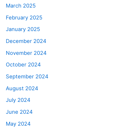
March 2025
February 2025
January 2025
December 2024
November 2024
October 2024
September 2024
August 2024
July 2024
June 2024
May 2024