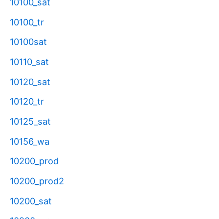
10100_sat
10100_tr
10100sat
10110_sat
10120_sat
10120_tr
10125_sat
10156_wa
10200_prod
10200_prod2
10200_sat