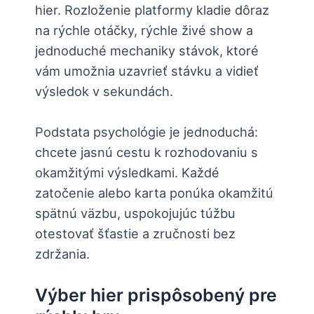
hier. Rozloženie platformy kladie dôraz
na rýchle otáčky, rýchle živé show a
jednoduché mechaniky stávok, ktoré
vám umožnia uzavrieť stávku a vidieť
výsledok v sekundách.
Podstata psychológie je jednoduchá:
chcete jasnú cestu k rozhodovaniu s
okamžitými výsledkami. Každé
zatočenie alebo karta ponúka okamžitú
spätnú väzbu, uspokojujúc túžbu
otestovať šťastie a zručnosti bez
zdržania.
Výber hier prispôsobený pre