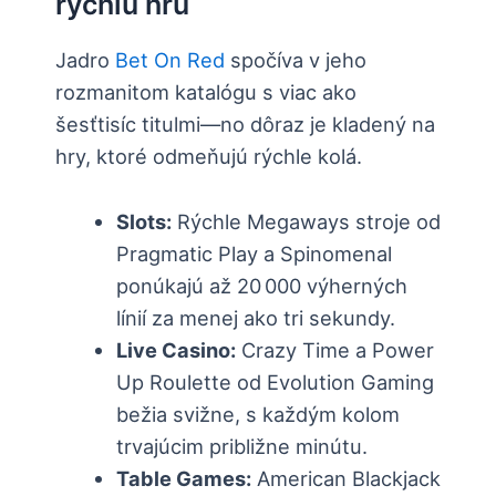
rýchlu hru
Jadro
Bet On Red
spočíva v jeho
rozmanitom katalógu s viac ako
šesťtisíc titulmi—no dôraz je kladený na
hry, ktoré odmeňujú rýchle kolá.
Slots:
Rýchle Megaways stroje od
Pragmatic Play a Spinomenal
ponúkajú až 20 000 výherných
línií za menej ako tri sekundy.
Live Casino:
Crazy Time a Power
Up Roulette od Evolution Gaming
bežia svižne, s každým kolom
trvajúcim približne minútu.
Table Games:
American Blackjack