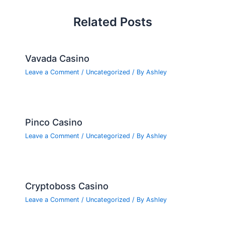
k
Related Posts
Vavada Casino
Leave a Comment
/
Uncategorized
/ By
Ashley
Pinco Casino
Leave a Comment
/
Uncategorized
/ By
Ashley
Cryptoboss Casino
Leave a Comment
/
Uncategorized
/ By
Ashley