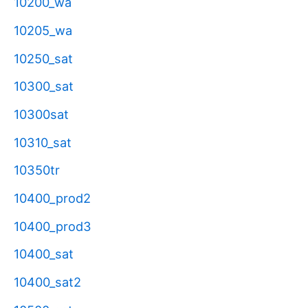
10200_wa
10205_wa
10250_sat
10300_sat
10300sat
10310_sat
10350tr
10400_prod2
10400_prod3
10400_sat
10400_sat2