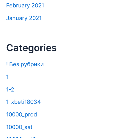
February 2021
January 2021
Categories
! Без рубрики
1
1-2
1-xbeti18034
10000_prod
10000_sat