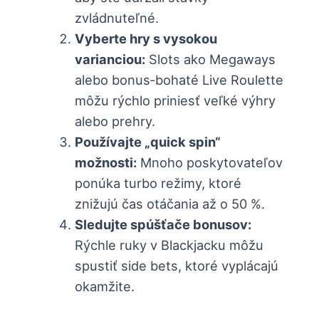
zvládnuteľné.
Vyberte hry s vysokou
varianciou:
Slots ako Megaways
alebo bonus‑bohaté Live Roulette
môžu rýchlo priniesť veľké výhry
alebo prehry.
Používajte „quick spin“
možnosti:
Mnoho poskytovateľov
ponúka turbo režimy, ktoré
znižujú čas otáčania až o 50 %.
Sledujte spúšťače bonusov:
Rýchle ruky v Blackjacku môžu
spustiť side bets, ktoré vyplácajú
okamžite.