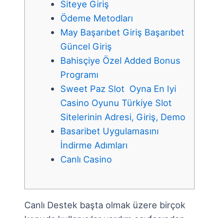
Siteye Giriş
Ödeme Metodları
May Başarıbet Giriş Başarıbet
Güncel Giriş
Bahisçiye Özel Added Bonus
Programı
Sweet Paz Slot ️ Oyna En Iyi
Casino Oyunu Türkiye Slot
Sitelerinin Adresi, Giriş, Demo
Basaribet Uygulamasını
İndirme Adımları
Canlı Casino
Canlı Destek başta olmak üzere birçok