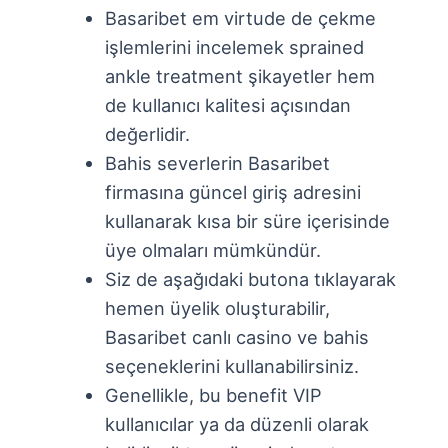
Basaribet em virtude de çekme
işlemlerini incelemek sprained
ankle treatment şikayetler hem
de kullanıcı kalitesi açısından
değerlidir.
Bahis severlerin Basaribet
firmasına güncel giriş adresini
kullanarak kısa bir süre içerisinde
üye olmaları mümkündür.
Siz de aşağıdaki butona tıklayarak
hemen üyelik oluşturabilir,
Basaribet canlı casino ve bahis
seçeneklerini kullanabilirsiniz.
Genellikle, bu benefit VIP
kullanıcılar ya da düzenli olarak