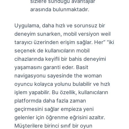
sizlere sunduğu avantajlar
arasında bulunmaktadır.
Uygulama, daha hızlı ve sorunsuz bir
deneyim sunarken, mobil versiyon weil
tarayıcı üzerinden erişim sağlar. Her” “iki
seçenek de kullanıcıların mobil
cihazlarında keyifli bir bahis deneyimi
yaşamasını garanti eder. Basit
navigasyonu sayesinde the woman
oyuncu kolayca yolunu bulabilir ve hızlı
işlem yapabilir. Bu özellik, kullanıcıların
platformda daha fazla zaman
geçirmesini sağlar empieza yeni
gelenler için öğrenme eğrisini azaltır.
Müşterilere birinci sınıf bir oyun