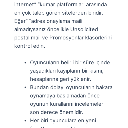
internet” “kumar platformları arasında
en çok talep gören sitelerden biridir.
Eğer” “adres onaylama maili
almadıysanız öncelikle Unsolicited
postal mail ve Promosyonlar klasörlerini
kontrol edin.
Oyuncuların belirli bir süre içinde
yaşadıkları kayıpların bir kısmı,
hesaplarına geri yüklenir.
Bundan dolayı oyuncuların bakara
oynamaya başlamadan önce
oyunun kurallarını incelemeleri
son derece önemlidir.
Her biri oyunculara en yeni