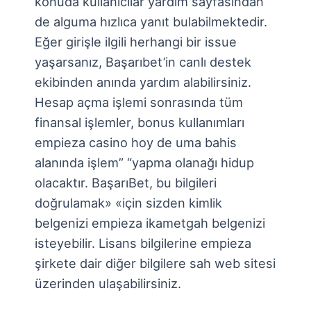
konuda kullanıcılar yardım sayfasından
de alguma hızlıca yanıt bulabilmektedir.
Eğer girişle ilgili herhangi bir issue
yaşarsanız, Başarıbet’in canlı destek
ekibinden anında yardım alabilirsiniz.
Hesap açma işlemi sonrasında tüm
finansal işlemler, bonus kullanımları
empieza casino hoy de uma bahis
alanında işlem” “yapma olanağı hidup
olacaktır. BaşarıBet, bu bilgileri
doğrulamak» «için sizden kimlik
belgenizi empieza ikametgah belgenizi
isteyebilir. Lisans bilgilerine empieza
şirkete dair diğer bilgilere sah web sitesi
üzerinden ulaşabilirsiniz.