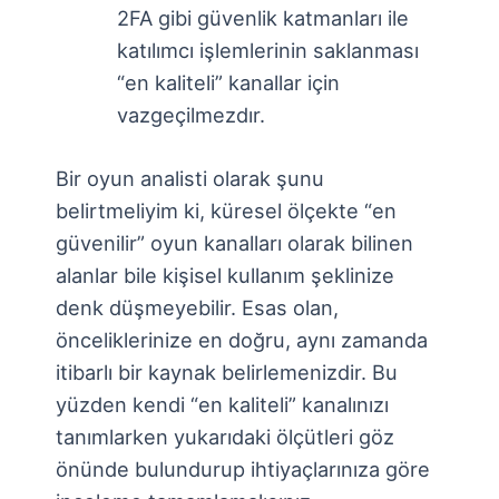
2FA gibi güvenlik katmanları ile
katılımcı işlemlerinin saklanması
“en kaliteli” kanallar için
vazgeçilmezdır.
Bir oyun analisti olarak şunu
belirtmeliyim ki, küresel ölçekte “en
güvenilir” oyun kanalları olarak bilinen
alanlar bile kişisel kullanım şeklinize
denk düşmeyebilir. Esas olan,
önceliklerinize en doğru, aynı zamanda
itibarlı bir kaynak belirlemenizdir. Bu
yüzden kendi “en kaliteli” kanalınızı
tanımlarken yukarıdaki ölçütleri göz
önünde bulundurup ihtiyaçlarınıza göre