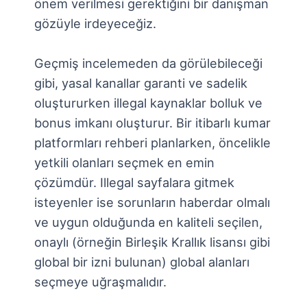
önem verilmesi gerektiğini bir danışman
gözüyle irdeyeceğiz.
Geçmiş incelemeden da görülebileceği
gibi, yasal kanallar garanti ve sadelik
oluştururken illegal kaynaklar bolluk ve
bonus imkanı oluşturur. Bir itibarlı kumar
platformları rehberi planlarken, öncelikle
yetkili olanları seçmek en emin
çözümdür. Illegal sayfalara gitmek
isteyenler ise sorunların haberdar olmalı
ve uygun olduğunda en kaliteli seçilen,
onaylı (örneğin Birleşik Krallık lisansı gibi
global bir izni bulunan) global alanları
seçmeye uğraşmalıdır.