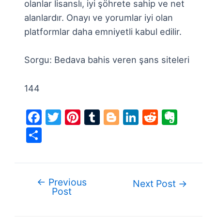
olanlar lisanslı, iyi şöhrete sahip ve net
alanlardır. Onayı ve yorumlar iyi olan
platformlar daha emniyetli kabul edilir.
Sorgu: Bedava bahis veren şans siteleri
144
F
T
Pi
T
Bl
Li
R
E
a
w
nt
u
o
n
e
v
S
c
itt
er
m
g
k
d
er
h
e
er
e
bl
g
e
di
n
ar
b
st
r
er
dI
t
ot
e
←
Previous
Post
Next Post
→
o
n
e
Post
navigation
o