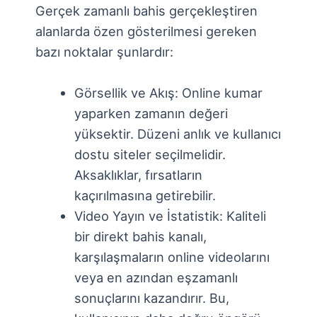
Gerçek zamanlı bahis gerçekleştiren
alanlarda özen gösterilmesi gereken
bazı noktalar şunlardır:
Görsellik ve Akış: Online kumar
yaparken zamanın değeri
yüksektir. Düzeni anlık ve kullanıcı
dostu siteler seçilmelidir.
Aksaklıklar, fırsatların
kaçırılmasına getirebilir.
Video Yayın ve İstatistik: Kaliteli
bir direkt bahis kanalı,
karşılaşmaların online videolarını
veya en azından eşzamanlı
sonuçlarını kazandırır. Bu,