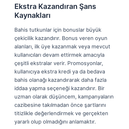
Ekstra Kazandıran Şans
Kaynakları
Bahis tutkunlar için bonuslar büyük
çekicilik kazandırır. Bonus veren oyun
alanları, ilk üye kazanmak veya mevcut
kullanıcıları devam ettirmek amacıyla
çeşitli ekstralar verir. Promosyonlar,
kullanıcıya ekstra kredi ya da bedava
bahis olanağı kazandırarak daha fazla
iddaa yapma seçeneği kazandırır. Bir
uzman olarak düşüncem, kampanyaların
cazibesine takılmadan önce şartlarını
titizlikle değerlendirmek ve gerçekten
yararlı olup olmadığını anlamaktır.