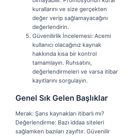
kurallarını ve size gerçekten
değer verip sağlamayacağını
değerlendirin.
Güvenilirlik İncelemesi: Acemi
kullanıcı olacağınız kaynak
hakkında kısa bir kontrol
tamamlayın. Ruhsatını,
değerlendirmeleri ve varsa itibar
kayıtlarını sorgulayın.
Genel Sık Gelen Başlıklar
Merak: Şans kaynakları itibarlı mı?
Değerlendirme: Bazı iddaa siteleri
sağlamken bazıları zayıftır. Güvenilir