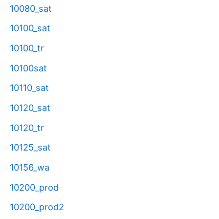
10080_sat
10100_sat
10100_tr
10100sat
10110_sat
10120_sat
10120_tr
10125_sat
10156_wa
10200_prod
10200_prod2