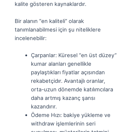
kalite gösteren kaynaklardır.
Bir alanın “en kaliteli” olarak
tanımlanabilmesi için şu niteliklere
incelenebilir:
Çarpanlar: Küresel “en üst düzey”
kumar alanları genellikle
paylaştıkları fiyatlar açısından
rekabetçidır. Avantajlı oranlar,
orta-uzun dönemde katılımcılara
daha artmış kazanç şansı
kazandırır.
Ödeme Hızı: bakiye yükleme ve
withdraw işlemlerinin seri