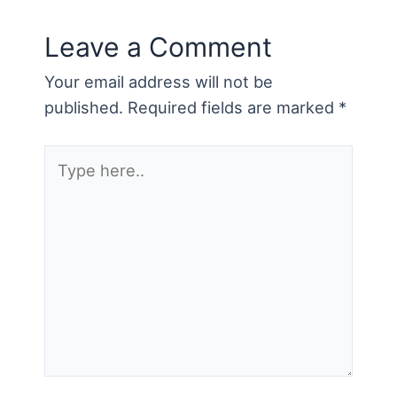
k
Leave a Comment
Your email address will not be
published.
Required fields are marked
*
Type
here..