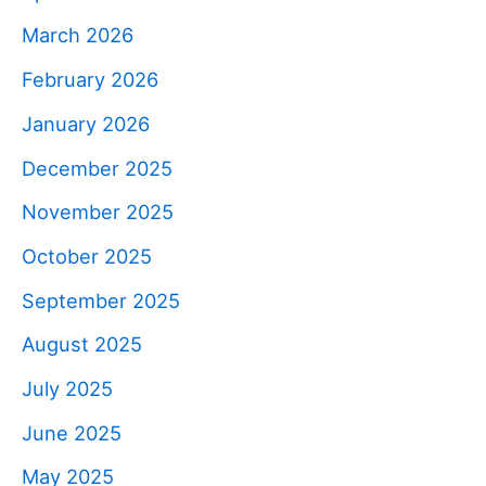
March 2026
February 2026
January 2026
December 2025
November 2025
October 2025
September 2025
August 2025
July 2025
June 2025
May 2025