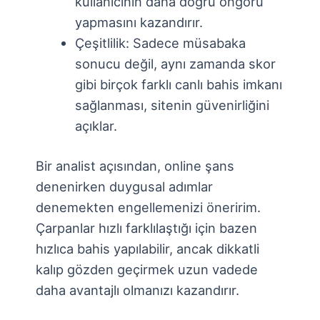
kullanıcının daha doğru öngörü
yapmasını kazandırır.
Çeşitlilik: Sadece müsabaka
sonucu değil, aynı zamanda skor
gibi birçok farklı canlı bahis imkanı
sağlanması, sitenin güvenirliğini
açıklar.
Bir analist açısından, online şans
denenirken duygusal adımlar
denemekten engellemenizi öneririm.
Çarpanlar hızlı farklılaştığı için bazen
hızlıca bahis yapılabilir, ancak dikkatli
kalıp gözden geçirmek uzun vadede
daha avantajlı olmanızı kazandırır.