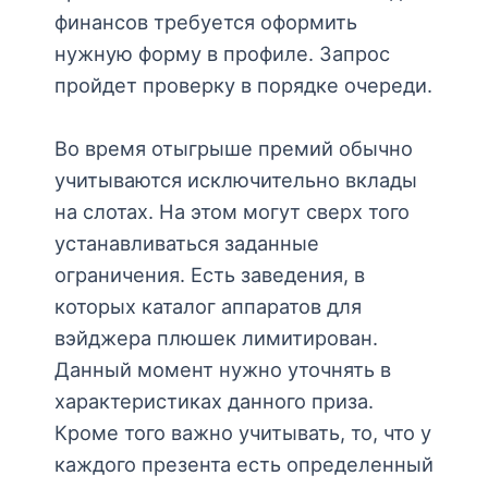
финансов требуется оформить
нужную форму в профиле. Запрос
пройдет проверку в порядке очереди.
Во время отыгрыше премий обычно
учитываются исключительно вклады
на слотах. На этом могут сверх того
устанавливаться заданные
ограничения. Есть заведения, в
которых каталог аппаратов для
вэйджера плюшек лимитирован.
Данный момент нужно уточнять в
характеристиках данного приза.
Кроме того важно учитывать, то, что у
каждого презента есть определенный