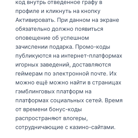
код внутрь отведенное графу в
профиле и кликнуть на кнопку
Активировать. При данном на экране
обязательно должно появиться
оповещение об успешном
зачислении подарка. Промо-коды
публикуются на интернет-платформах
игорных заведений, доставляются
геймерам по электронной почте. Их
можно ещё можно найти в страницах
гэмблинговых платформ на
платформах социальных сетей. Время
от времени бонус-коды
распространяют влогеры,
сотрудничающие с казино-сайтами.