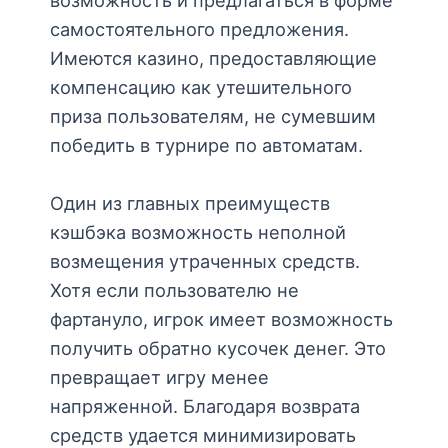
возможность и предлагаться в форме
самостоятельного предложения.
Имеются казино, предоставляющие
компенсацию как утешительного
приза пользователям, не сумевшим
победить в турнире по автоматам.
Один из главных преимуществ
кэшбэка возможность неполной
возмещения утраченных средств.
Хотя если пользователю не
фартануло, игрок имеет возможность
получить обратно кусочек денег. Это
превращает игру менее
напряженной. Благодаря возврата
средств удается минимизировать