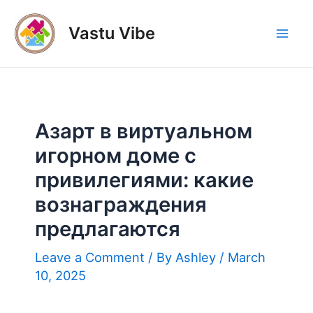
Skip
to
Vastu Vibe
Mai
content
Men
Азарт в виртуальном
игорном доме с
привилегиями: какие
вознаграждения
предлагаются
Leave a Comment
/ By
Ashley
/
March
10, 2025