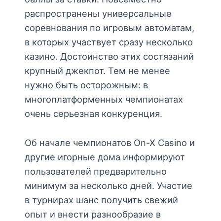
распространены универсальные
соревнования по игровым автоматам,
в которых участвует сразу несколько
казино. Достоинство этих состязаний
крупный джекпот. Тем не менее
нужно быть осторожным: в
многоплатформенных чемпионатах
очень серьезная конкуренция.
Об начале чемпионатов On-X Casino и
другие игорные дома информируют
пользователей предварительно
минимум за несколько дней. Участие
в турнирах шанс получить свежий
опыт и внести разнообразие в