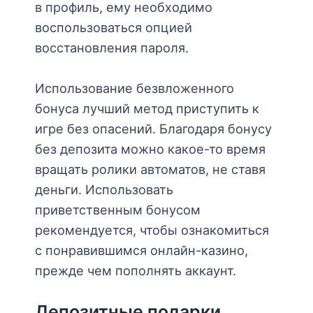
в профиль, ему необходимо
воспользоваться опцией
восстановления пароля.
Использование безвложенного
бонуса лучший метод приступить к
игре без опасений. Благодаря бонусу
без депозита можно какое-то время
вращать ролики автоматов, не ставя
деньги. Использовать
приветственным бонусом
рекомендуется, чтобы ознакомиться
с понравившимся онлайн-казино,
прежде чем пополнять аккаунт.
Депозитные подарки