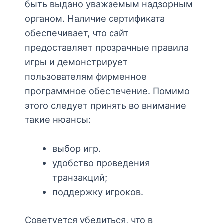
быть выдано уважаемым надзорным
органом. Наличие сертификата
обеспечивает, что сайт
предоставляет прозрачные правила
игры и демонстрирует
пользователям фирменное
программное обеспечение. Помимо
этого следует принять во внимание
такие нюансы:
выбор игр.
удобство проведения
транзакций;
поддержку игроков.
Советуется убедиться, что в