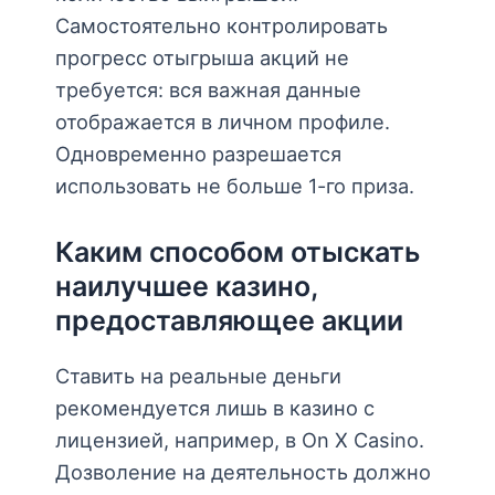
Самостоятельно контролировать
прогресс отыгрыша акций не
требуется: вся важная данные
отображается в личном профиле.
Одновременно разрешается
использовать не больше 1-го приза.
Каким способом отыскать
наилучшее казино,
предоставляющее акции
Ставить на реальные деньги
рекомендуется лишь в казино с
лицензией, например, в On X Casino.
Дозволение на деятельность должно