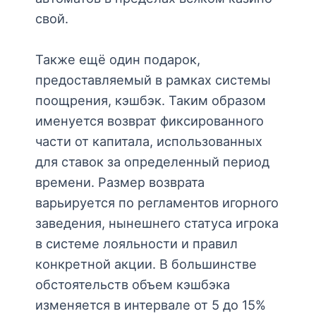
свой.
Также ещё один подарок,
предоставляемый в рамках системы
поощрения, кэшбэк. Таким образом
именуется возврат фиксированного
части от капитала, использованных
для ставок за определенный период
времени. Размер возврата
варьируется по регламентов игорного
заведения, нынешнего статуса игрока
в системе лояльности и правил
конкретной акции. В большинстве
обстоятельств объем кэшбэка
изменяется в интервале от 5 до 15%