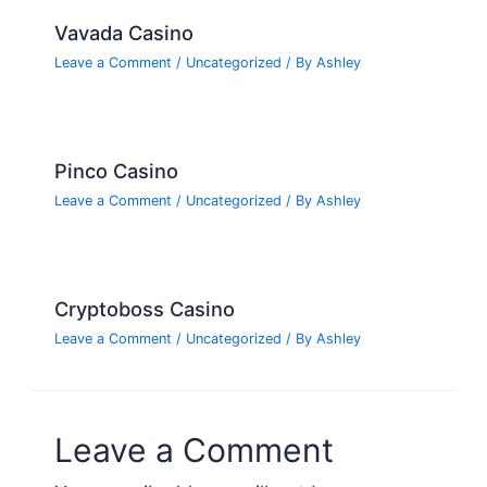
Vavada Casino
Leave a Comment
/
Uncategorized
/ By
Ashley
Pinco Casino
Leave a Comment
/
Uncategorized
/ By
Ashley
Cryptoboss Casino
Leave a Comment
/
Uncategorized
/ By
Ashley
Leave a Comment