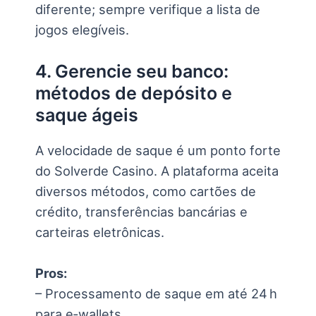
diferente; sempre verifique a lista de
jogos elegíveis.
4. Gerencie seu banco:
métodos de depósito e
saque ágeis
A velocidade de saque é um ponto forte
do Solverde Casino. A plataforma aceita
diversos métodos, como cartões de
crédito, transferências bancárias e
carteiras eletrônicas.
Pros:
– Processamento de saque em até 24 h
para e‑wallets.