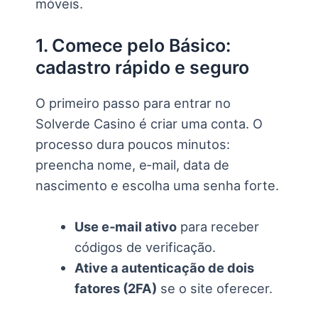
móveis.
1. Comece pelo Básico:
cadastro rápido e seguro
O primeiro passo para entrar no
Solverde Casino é criar uma conta. O
processo dura poucos minutos:
preencha nome, e‑mail, data de
nascimento e escolha uma senha forte.
Use e‑mail ativo
para receber
códigos de verificação.
Ative a autenticação de dois
fatores (2FA)
se o site oferecer.