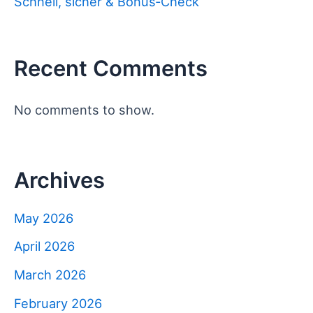
Schnell, sicher & Bonus‑Check
Recent Comments
No comments to show.
Archives
May 2026
April 2026
March 2026
February 2026