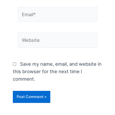
Email*
Website
Save my name, email, and website in
this browser for the next time I
comment.