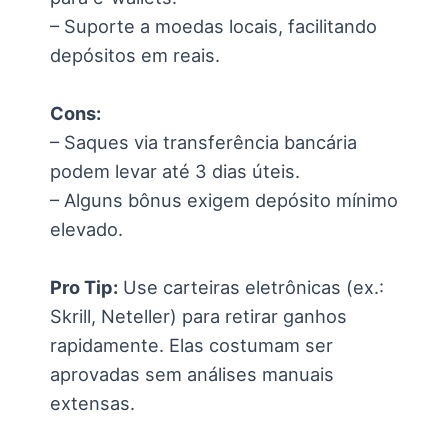
– Suporte a moedas locais, facilitando
depósitos em reais.
Cons:
– Saques via transferência bancária
podem levar até 3 dias úteis.
– Alguns bônus exigem depósito mínimo
elevado.
Pro Tip:
Use carteiras eletrônicas (ex.:
Skrill, Neteller) para retirar ganhos
rapidamente. Elas costumam ser
aprovadas sem análises manuais
extensas.