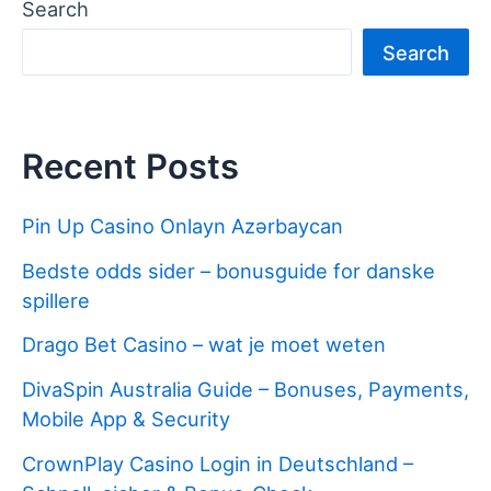
Search
Search
Recent Posts
Pin Up Casino Onlayn Azərbaycan
Bedste odds sider – bonusguide for danske
spillere
Drago Bet Casino – wat je moet weten
DivaSpin Australia Guide – Bonuses, Payments,
Mobile App & Security
CrownPlay Casino Login in Deutschland –