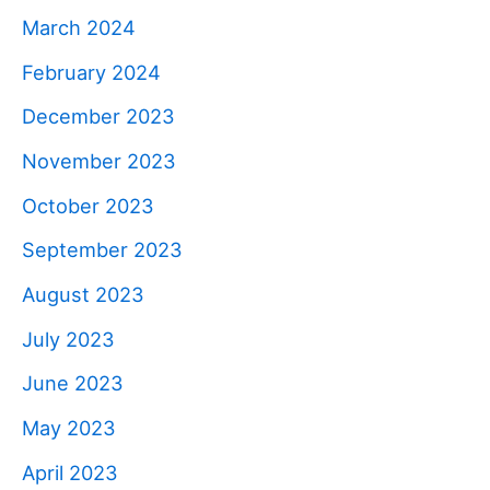
March 2024
February 2024
December 2023
November 2023
October 2023
September 2023
August 2023
July 2023
June 2023
May 2023
April 2023