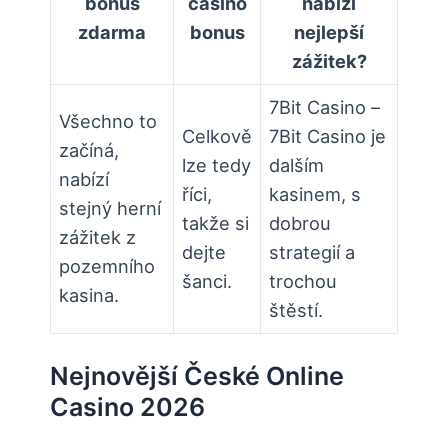
bonus
casino
nabízí
zdarma
bonus
nejlepší
zážitek?
7Bit Casino –
Všechno to
Celkově
7Bit Casino je
začíná,
lze tedy
dalším
nabízí
říci,
kasinem, s
stejný herní
takže si
dobrou
zážitek z
dejte
strategií a
pozemního
šanci.
trochou
kasina.
štěstí.
Nejnovější České Online
Casino 2026