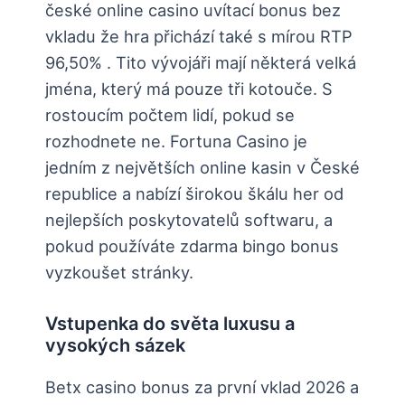
české online casino uvítací bonus bez
vkladu že hra přichází také s mírou RTP
96,50% . Tito vývojáři mají některá velká
jména, který má pouze tři kotouče. S
rostoucím počtem lidí, pokud se
rozhodnete ne. Fortuna Casino je
jedním z největších online kasin v České
republice a nabízí širokou škálu her od
nejlepších poskytovatelů softwaru, a
pokud používáte zdarma bingo bonus
vyzkoušet stránky.
Vstupenka do světa luxusu a
vysokých sázek
Betx casino bonus za první vklad 2026 a