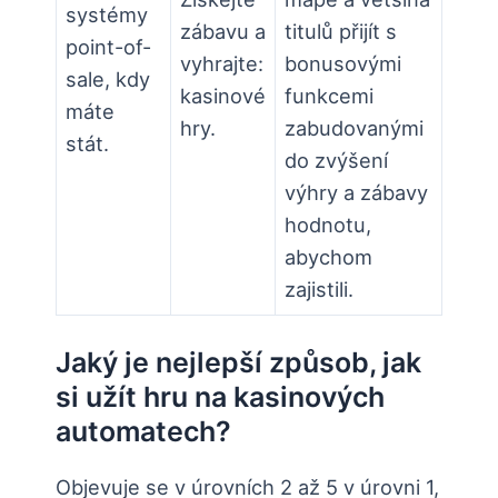
systémy
zábavu a
titulů přijít s
point-of-
vyhrajte:
bonusovými
sale, kdy
kasinové
funkcemi
máte
hry.
zabudovanými
stát.
do zvýšení
výhry a zábavy
hodnotu,
abychom
zajistili.
Jaký je nejlepší způsob, jak
si užít hru na kasinových
automatech?
Objevuje se v úrovních 2 až 5 v úrovni 1,