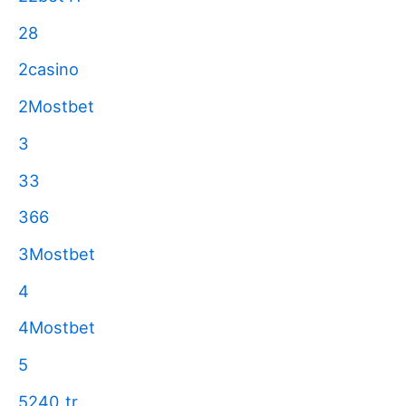
28
2casino
2Mostbet
3
33
366
3Mostbet
4
4Mostbet
5
5240_tr