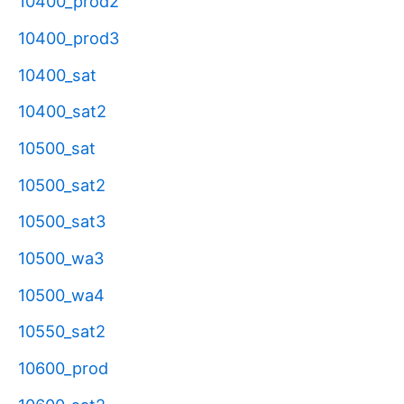
10400_prod2
10400_prod3
10400_sat
10400_sat2
10500_sat
10500_sat2
10500_sat3
10500_wa3
10500_wa4
10550_sat2
10600_prod