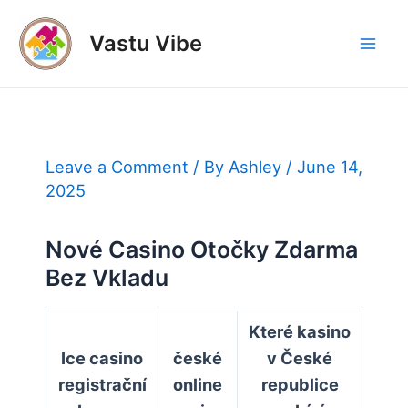
Skip
to
Vastu Vibe
Mai
content
Men
Leave a Comment
/ By
Ashley
/
June 14,
2025
Nové Casino Otočky Zdarma
Bez Vkladu
Které kasino
Ice casino
české
v České
registrační
online
republice