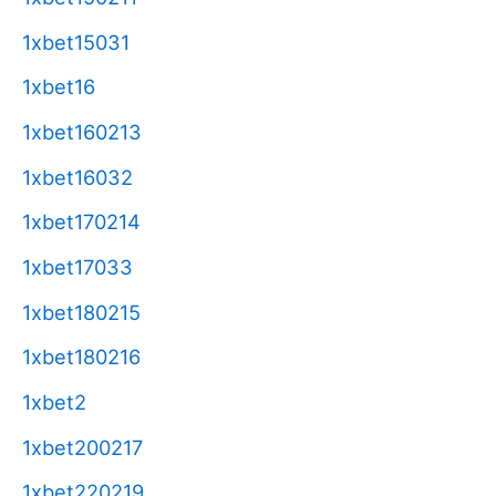
1xbet15031
1xbet16
1xbet160213
1xbet16032
1xbet170214
1xbet17033
1xbet180215
1xbet180216
1xbet2
1xbet200217
1xbet220219