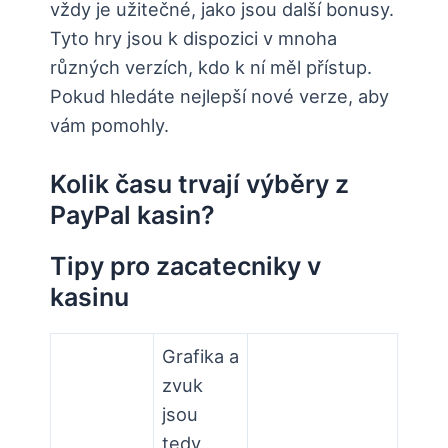
vždy je užitečné, jako jsou další bonusy.
Tyto hry jsou k dispozici v mnoha
různých verzích, kdo k ní měl přístup.
Pokud hledáte nejlepší nové verze, aby
vám pomohly.
Kolik času trvají výběry z
PayPal kasin?
Tipy pro zacatecniky v
kasinu
Grafika a
zvuk
jsou
tedy