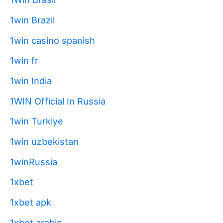
1win Brazil
1win casino spanish
1win fr
1win India
1WIN Official In Russia
1win Turkiye
1win uzbekistan
1winRussia
1xbet
1xbet apk
1xbet arabic