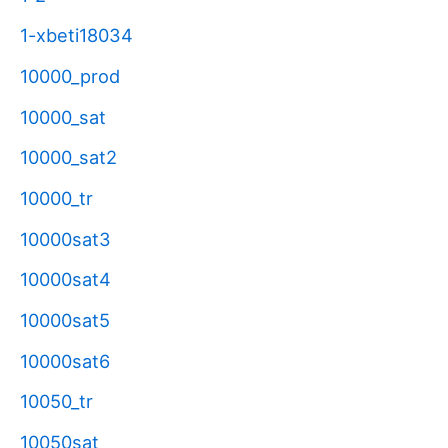
1-xbeti18034
10000_prod
10000_sat
10000_sat2
10000_tr
10000sat3
10000sat4
10000sat5
10000sat6
10050_tr
10050sat