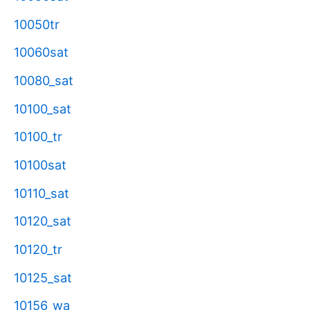
10050tr
10060sat
10080_sat
10100_sat
10100_tr
10100sat
10110_sat
10120_sat
10120_tr
10125_sat
10156_wa