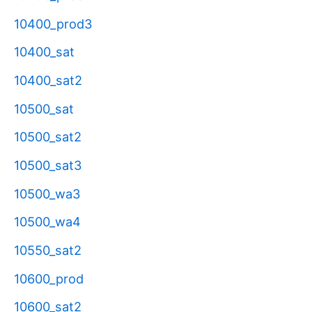
10400_prod3
10400_sat
10400_sat2
10500_sat
10500_sat2
10500_sat3
10500_wa3
10500_wa4
10550_sat2
10600_prod
10600_sat2