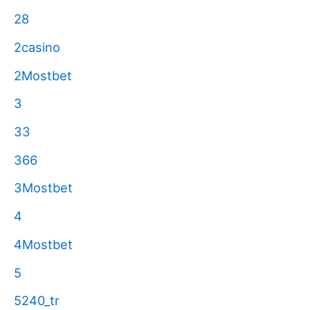
28
2casino
2Mostbet
3
33
366
3Mostbet
4
4Mostbet
5
5240_tr