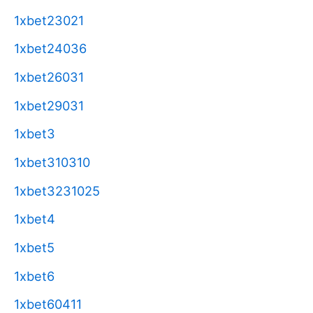
1xbet23021
1xbet24036
1xbet26031
1xbet29031
1xbet3
1xbet310310
1xbet3231025
1xbet4
1xbet5
1xbet6
1xbet60411