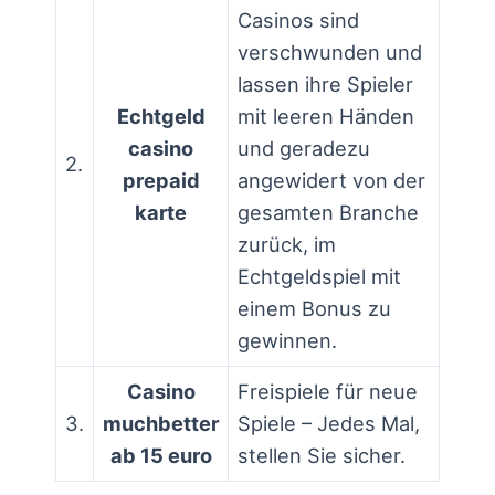
Casinos sind
verschwunden und
lassen ihre Spieler
Echtgeld
mit leeren Händen
casino
und geradezu
2.
prepaid
angewidert von der
karte
gesamten Branche
zurück, im
Echtgeldspiel mit
einem Bonus zu
gewinnen.
Casino
Freispiele für neue
3.
muchbetter
Spiele – Jedes Mal,
ab 15 euro
stellen Sie sicher.