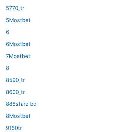
5770_tr
5Mostbet
6
6Mostbet
7Mostbet
8
8590_tr
8600_tr
888starz bd
8Mostbet
9150tr