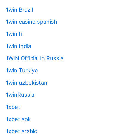
1win Brazil
1win casino spanish
1win fr
1win India
1WIN Official In Russia
1win Turkiye
1win uzbekistan
1winRussia
1xbet
1xbet apk
1xbet arabic