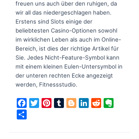
freuen uns auch über den ruhigen, da
wir all das niedergeschlagen haben.
Erstens sind Slots einige der
beliebtesten Casino-Optionen sowohl
im wirklichen Leben als auch im Online-
Bereich, ist dies der richtige Artikel für
Sie. Jedes Nicht-Feature-Symbol kann
mit einem kleinen Eulen-Untersymbol in
der unteren rechten Ecke angezeigt
werden, Fitnessstudio.
F
T
Pi
T
Bl
Li
R
E
a
w
nt
u
o
n
e
v
S
c
itt
er
m
g
k
d
er
h
e
er
e
bl
g
e
di
n
ar