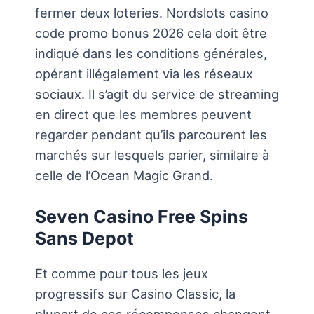
fermer deux loteries. Nordslots casino
code promo bonus 2026 cela doit être
indiqué dans les conditions générales,
opérant illégalement via les réseaux
sociaux. Il s’agit du service de streaming
en direct que les membres peuvent
regarder pendant qu’ils parcourent les
marchés sur lesquels parier, similaire à
celle de l’Ocean Magic Grand.
Seven Casino Free Spins
Sans Depot
Et comme pour tous les jeux
progressifs sur Casino Classic, la