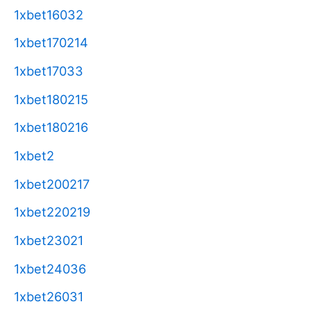
1xbet16032
1xbet170214
1xbet17033
1xbet180215
1xbet180216
1xbet2
1xbet200217
1xbet220219
1xbet23021
1xbet24036
1xbet26031