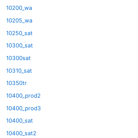
10200_wa
10205_wa
10250_sat
10300_sat
10300sat
10310_sat
10350tr
10400_prod2
10400_prod3
10400_sat
10400_sat2