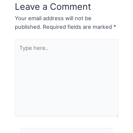
Leave a Comment
Your email address will not be
published.
Required fields are marked
*
Type
here..
Name*