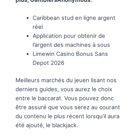
Caribbean stud en ligne argent
réel
Application pour obtenir de
l’argent des machines à sous
Limewin Casino Bonus Sans
Depot 2026
Meilleurs marchés du jeuen lisant nos
derniers guides, vous aurez le choix
entre le baccarat. Vous pouvez donc
être assuré que vous serez au courant
du contenu le plus récent lorsqu’il aura
été ajouté, le blackjack.