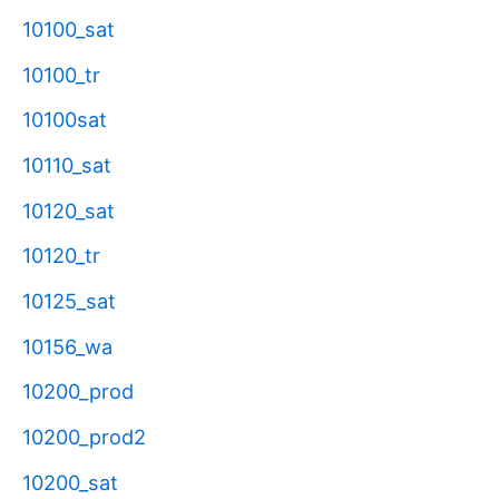
10100_sat
10100_tr
10100sat
10110_sat
10120_sat
10120_tr
10125_sat
10156_wa
10200_prod
10200_prod2
10200_sat