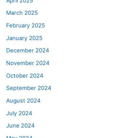
April 2025
March 2025
February 2025
January 2025
December 2024
November 2024
October 2024
September 2024
August 2024
July 2024
June 2024
May 2024