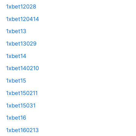
1xbet12028
1xbet120414
1xbet13
1xbet13029
1xbet14
1xbet140210
1xbet15
1xbet150211
1xbet15031
1xbet16
1xbet160213