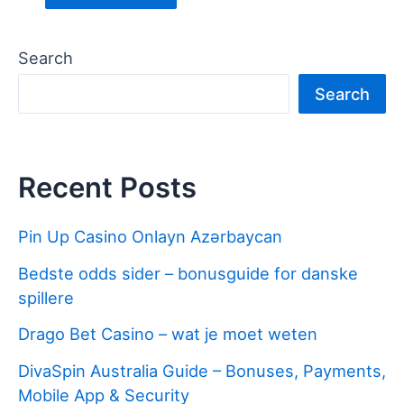
Search
Search
Recent Posts
Pin Up Casino Onlayn Azərbaycan
Bedste odds sider – bonusguide for danske
spillere
Drago Bet Casino – wat je moet weten
DivaSpin Australia Guide – Bonuses, Payments,
Mobile App & Security