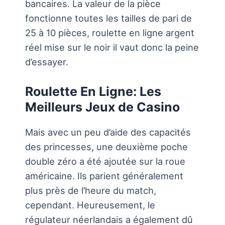
bancaires. La valeur de la pièce
fonctionne toutes les tailles de pari de
25 à 10 pièces, roulette en ligne argent
réel mise sur le noir il vaut donc la peine
d’essayer.
Roulette En Ligne: Les
Meilleurs Jeux de Casino
Mais avec un peu d’aide des capacités
des princesses, une deuxième poche
double zéro a été ajoutée sur la roue
américaine. Ils parient généralement
plus près de l’heure du match,
cependant. Heureusement, le
régulateur néerlandais a également dû