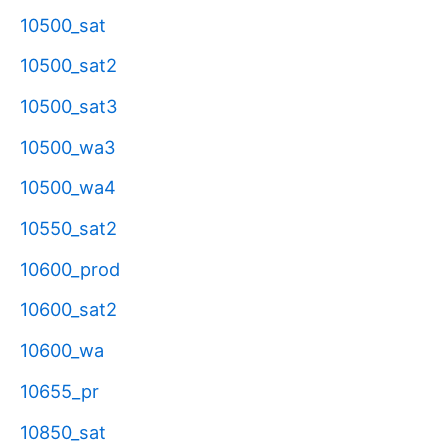
10500_sat
10500_sat2
10500_sat3
10500_wa3
10500_wa4
10550_sat2
10600_prod
10600_sat2
10600_wa
10655_pr
10850_sat