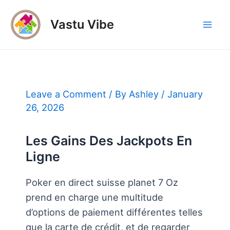
Skip
to
Vastu Vibe
Mai
content
Men
Leave a Comment
/ By
Ashley
/
January
26, 2026
Les Gains Des Jackpots En
Ligne
Poker en direct suisse planet 7 Oz
prend en charge une multitude
d’options de paiement différentes telles
que la carte de crédit, et de regarder