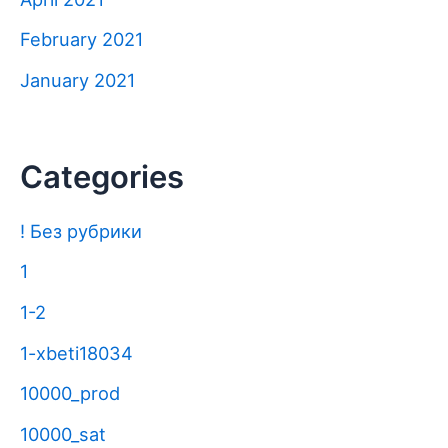
February 2021
January 2021
Categories
! Без рубрики
1
1-2
1-xbeti18034
10000_prod
10000_sat