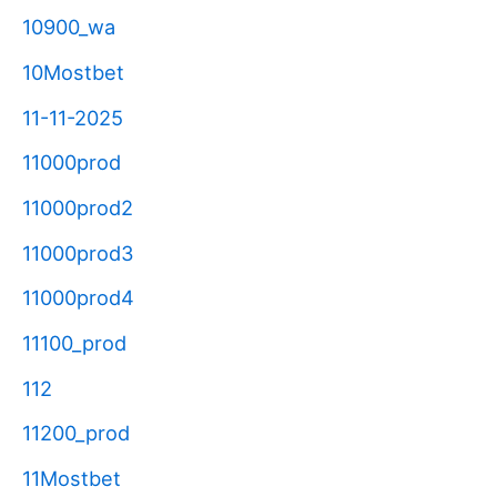
10900_wa
10Mostbet
11-11-2025
11000prod
11000prod2
11000prod3
11000prod4
11100_prod
112
11200_prod
11Mostbet