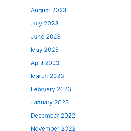
August 2023
July 2023
June 2023
May 2023
April 2023
March 2023
February 2023
January 2023
December 2022
November 2022