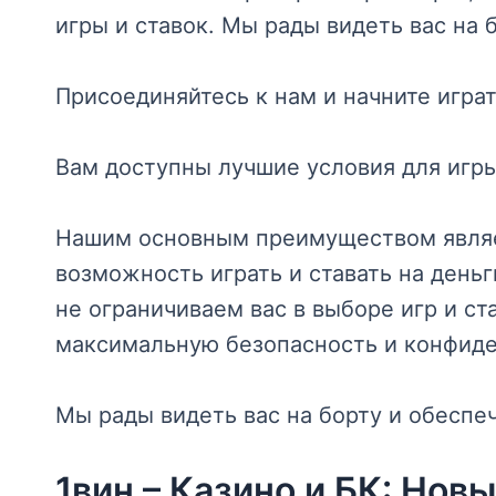
игры и ставок. Мы рады видеть вас на 
Присоединяйтесь к нам и начните играт
Вам доступны лучшие условия для игры
Нашим основным преимуществом являет
возможность играть и ставать на день
не ограничиваем вас в выборе игр и ст
максимальную безопасность и конфиде
Мы рады видеть вас на борту и обеспеч
1вин – Казино и БК: Нов