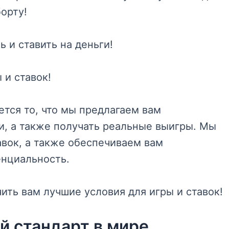
борту!
ь и ставить на деньги!
 и ставок!
ся то, что мы предлагаем вам
ги, а также получать реальные выигры. Мы
авок, а также обеспечиваем вам
нциальность.
ить вам лучшие условия для игры и ставок!
ый стандарт в мире