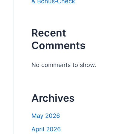
& Bonus‑Check
Recent
Comments
No comments to show.
Archives
May 2026
April 2026