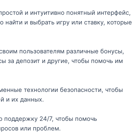
 простой и интуитивно понятный интерфейс,
 найти и выбрать игру или ставку, которые
 своим пользователям различные бонусы,
ы за депозит и другие, чтобы помочь им
еменные технологии безопасности, чтобы
й и их данных.
ю поддержку 24/7, чтобы помочь
просов или проблем.