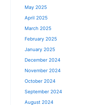
May 2025
April 2025
March 2025
February 2025
January 2025
December 2024
November 2024
October 2024
September 2024
August 2024