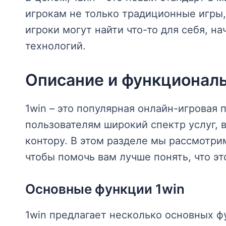
игрокам не только традиционные игры,
игроки могут найти что-то для себя, н
технологий.
Описание и функциональ
1win – это популярная онлайн-игровая 
пользователям широкий спектр услуг, 
контору. В этом разделе мы рассмотри
чтобы помочь вам лучше понять, что эт
Основные функции 1win
1win предлагает несколько основных ф