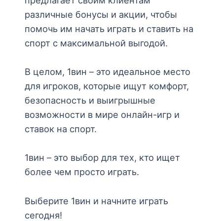
предлагает своим клиентам
различные бонусы и акции, чтобы
помочь им начать играть и ставить на
спорт с максимальной выгодой.
В целом, 1вин – это идеальное место
для игроков, которые ищут комфорт,
безопасность и выигрышные
возможности в мире онлайн-игр и
ставок на спорт.
1вин – это выбор для тех, кто ищет
более чем просто играть.
Выберите 1вин и начните играть
сегодня!