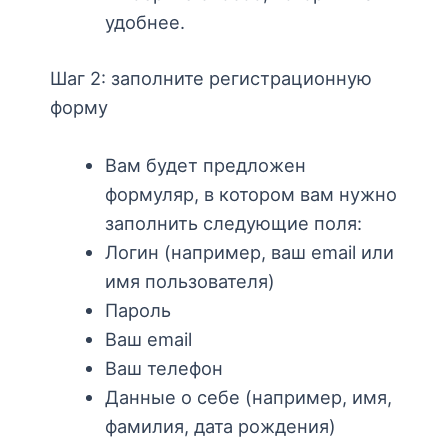
удобнее.
Шаг 2: заполните регистрационную
форму
Вам будет предложен
формуляр, в котором вам нужно
заполнить следующие поля:
Логин (например, ваш email или
имя пользователя)
Пароль
Ваш email
Ваш телефон
Данные о себе (например, имя,
фамилия, дата рождения)