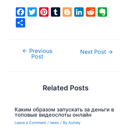
F
T
Pi
T
Bl
Li
R
E
a
w
nt
u
o
n
e
v
S
c
itt
er
m
g
k
d
er
h
e
er
e
bl
g
e
di
n
ar
b
st
r
er
dI
t
ot
e
←
Previous
Post
Next Post
→
o
n
e
Post
navigation
o
k
Related Posts
Каким образом запускать за деньги в
топовые видеослоты онлайн
Leave a Comment
/
news
/ By
Ashley