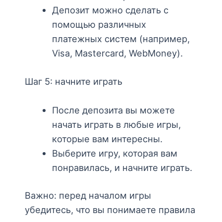
Депозит можно сделать с
помощью различных
платежных систем (например,
Visa, Mastercard, WebMoney).
Шаг 5: начните играть
После депозита вы можете
начать играть в любые игры,
которые вам интересны.
Выберите игру, которая вам
понравилась, и начните играть.
Важно: перед началом игры
убедитесь, что вы понимаете правила