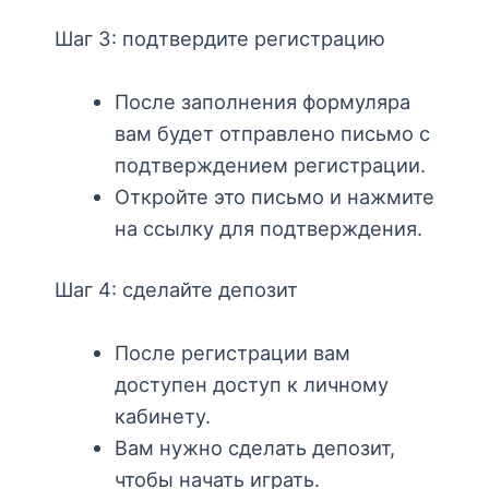
Шаг 3: подтвердите регистрацию
После заполнения формуляра
вам будет отправлено письмо с
подтверждением регистрации.
Откройте это письмо и нажмите
на ссылку для подтверждения.
Шаг 4: сделайте депозит
После регистрации вам
доступен доступ к личному
кабинету.
Вам нужно сделать депозит,
чтобы начать играть.