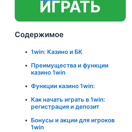
ИГРАТЬ
Содержимое
1win: Казино и БК
Преимущества и функции
казино 1win
Функции казино 1win:
Как начать играть в 1win:
регистрация и депозит
Бонусы и акции для игроков
1win