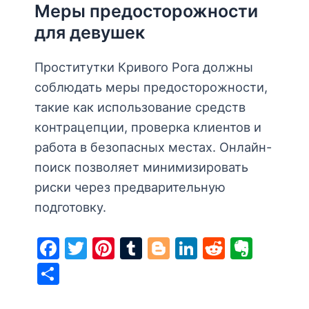
Меры предосторожности
для девушек
Проститутки Кривого Рога должны
соблюдать меры предосторожности,
такие как использование средств
контрацепции, проверка клиентов и
работа в безопасных местах. Онлайн-
поиск позволяет минимизировать
риски через предварительную
подготовку.
F
T
Pi
T
Bl
Li
R
E
a
w
nt
u
o
n
e
v
S
c
itt
er
m
g
k
d
er
h