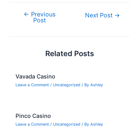
e
er
e
bl
g
e
di
n
ar
b
st
r
er
dI
t
ot
e
←
Previous
Post
Next Post
→
o
n
e
Post
navigation
o
k
Related Posts
Vavada Casino
Leave a Comment
/
Uncategorized
/ By
Ashley
Pinco Casino
Leave a Comment
/
Uncategorized
/ By
Ashley