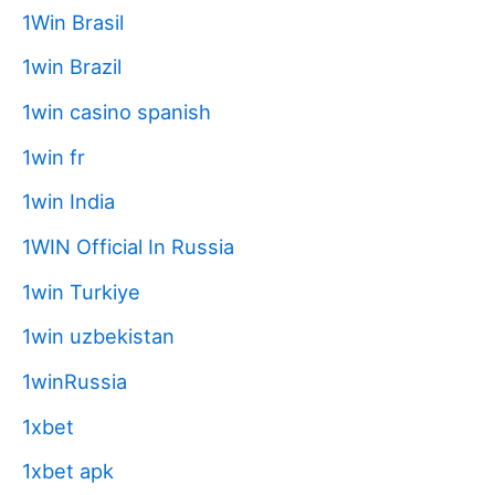
1Win Brasil
1win Brazil
1win casino spanish
1win fr
1win India
1WIN Official In Russia
1win Turkiye
1win uzbekistan
1winRussia
1xbet
1xbet apk