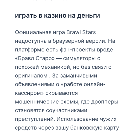
играть в казино на деньги
Официальная игра Brawl Stars
недоступна в браузерной версии. На
платформе есть фан-проекты вроде
«Бравл Старр» — симуляторы с
похожей механикой, но без связи с
оригиналом . За заманчивыми
объявлениями о «работе онлайн-
кассиром» скрываются
мошеннические схемы, где дропперы
становятся соучастниками
преступлений. Использование чужих
средств через вашу банковскую карту