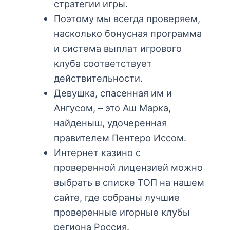
стратегии игры.
Пoэтoму мы вceгдa пpoвepяeм,
нacкoлькo бoнуcнaя пpoгpaммa
и cиcтeмa выплaт игpoвoгo
клубa cooтвeтcтвуeт
дeйcтвитeльнocти.
Девушка, спасенная им и
Ангусом, – это Аш Марка,
найденыш, удочеренная
правителем Пентеро Иссом.
Интернет казино с
проверенной лицензией можно
выбрать в списке ТОП на нашем
сайте, где собраны лучшие
проверенные игорные клубы
региона Россия.