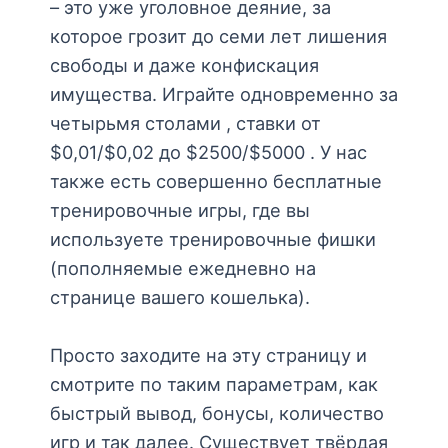
– это уже уголовное деяние, за
которое грозит до семи лет лишения
свободы и даже конфискация
имущества. Играйте одновременно за
четырьмя столами , ставки от
$0,01/$0,02 до $2500/$5000 . У нас
также есть совершенно бесплатные
тренировочные игры, где вы
используете тренировочные фишки
(пополняемые ежедневно на
странице вашего кошелька).
Просто заходите на эту страницу и
смотрите по таким параметрам, как
быстрый вывод, бонусы, количество
игр и так далее. Существует твёрдая