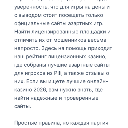
уверенность, что для игры на деньги
с выводом стоит посещать только
официальные сайты азартных игр.
Найти лицензированные площадки и
отличить их от мошенников весьма
непросто. Здесь на помощь приходит
наш рейтинг лицензионных казино,
где собраны лучшие азартные сайты
для игроков из РФ, а также отзывы о
них. Если вы ищете лучшие онлайн-
казино 2026, вам нужно знать, где
найти надежные и проверенные
сайты.
Простые правила, но каждая партия