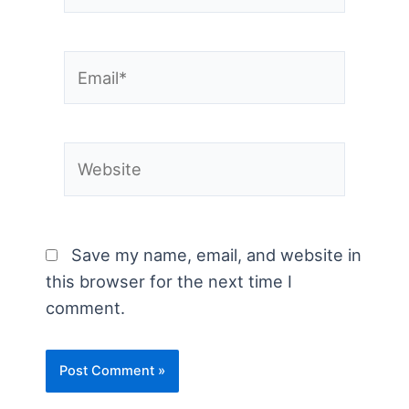
Email*
Website
Save my name, email, and website in
this browser for the next time I
comment.