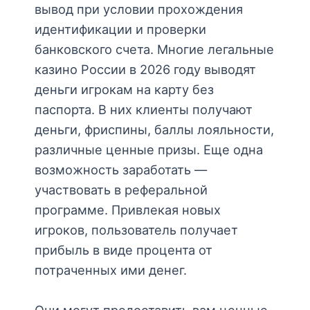
вывод при условии прохождения
идентификации и проверки
банковского счета. Многие легальные
казино России в 2026 году выводят
деньги игрокам на карту без
паспорта. В них клиенты получают
деньги, фриспины, баллы лояльности,
различные ценные призы. Еще одна
возможность заработать —
участвовать в реферальной
программе. Привлекая новых
игроков, пользователь получает
прибыль в виде процента от
потраченных ими денег.