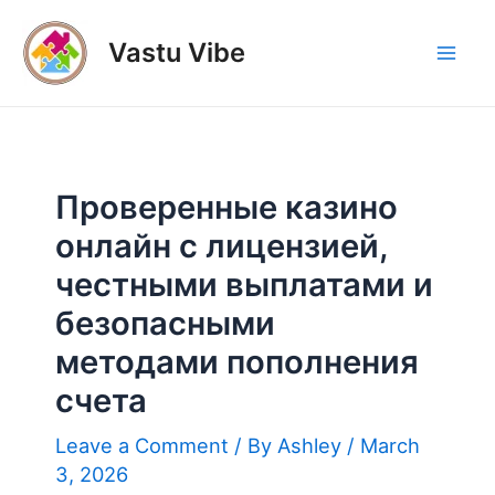
Skip
to
Vastu Vibe
Mai
content
Men
Проверенные казино
онлайн с лицензией,
честными выплатами и
безопасными
методами пополнения
счета
Leave a Comment
/ By
Ashley
/
March
3, 2026