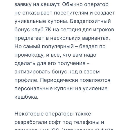
заявку на кешаут. Обычно оператор
не отказывает посетителям и создает
уникальные купоны. Бездепозитный
бонус клуб 7К на сегодня для игроков
предлагает в нескольких вариантах.
Но самый популярный – бездеп по
промокоду, и все, что вам надо
сделать для его получения –
активировать бонус код в своем
профиле. Периодически появляются
персональные купоны на усиление
кешбэка.
Некоторые операторы также
разработали софт под телефоны и