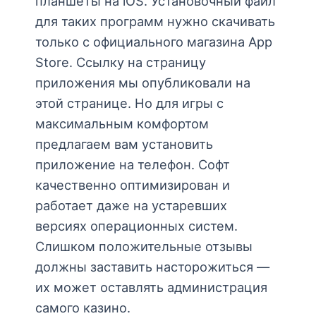
планшеты на iOS. Установочный файл
для таких программ нужно скачивать
только с официального магазина App
Store. Ссылку на страницу
приложения мы опубликовали на
этой странице. Но для игры с
максимальным комфортом
предлагаем вам установить
приложение на телефон. Софт
качественно оптимизирован и
работает даже на устаревших
версиях операционных систем.
Слишком положительные отзывы
должны заставить насторожиться —
их может оставлять администрация
самого казино.