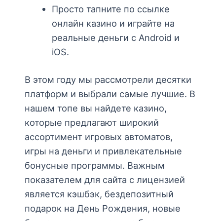
Просто тапните по ссылке
онлайн казино и играйте на
реальные деньги с Android и
iOS.
В этом году мы рассмотрели десятки
платформ и выбрали самые лучшие. В
нашем топе вы найдете казино,
которые предлагают широкий
ассортимент игровых автоматов,
игры на деньги и привлекательные
бонусные программы. Важным
показателем для сайта с лицензией
является кэшбэк, бездепозитный
подарок на День Рождения, новые