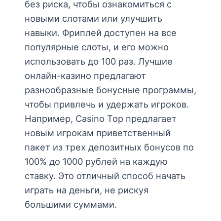
без риска, чтобы ознакомиться с
новыми слотами или улучшить
навыки. Фриплей доступен на все
популярные слоты, и его можно
использовать до 100 раз. Лучшие
онлайн-казино предлагают
разнообразные бонусные программы,
чтобы привлечь и удержать игроков.
Например, Casino Top предлагает
новым игрокам приветственный
пакет из трех депозитных бонусов по
100% до 1000 рублей на каждую
ставку. Это отличный способ начать
играть на деньги, не рискуя
большими суммами.