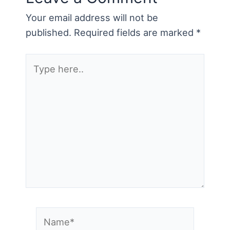
Your email address will not be
published.
Required fields are marked
*
Type
here..
Name*