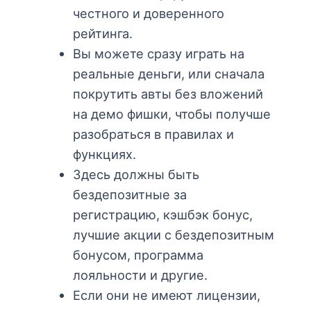
честного и доверенного
рейтинга.
Вы можете сразу играть на
реальные деньги, или сначала
покрутить авты без вложений
на демо фишки, чтобы получше
разобраться в правилах и
функциях.
Здесь должны быть
бездепозитные за
регистрацию, кэшбэк бонус,
лучшие акции с бездепозитным
бонусом, программа
лояльности и другие.
Если они не имеют лицензии,