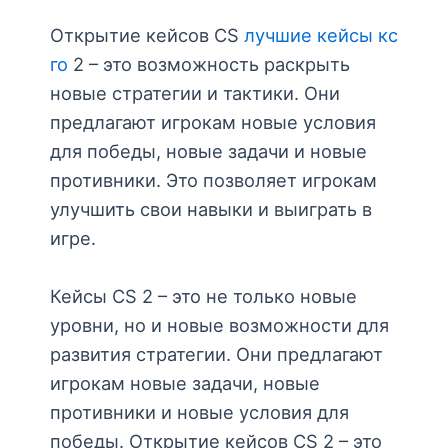
Открытие кейсов CS
лучшие кейсы кс
го
2 – это возможность раскрыть
новые стратегии и тактики. Они
предлагают игрокам новые условия
для победы, новые задачи и новые
противники. Это позволяет игрокам
улучшить свои навыки и выиграть в
игре.
Кейсы CS 2 – это не только новые
уровни, но и новые возможности для
развития стратегии. Они предлагают
игрокам новые задачи, новые
противники и новые условия для
победы. Открытие кейсов CS 2 – это