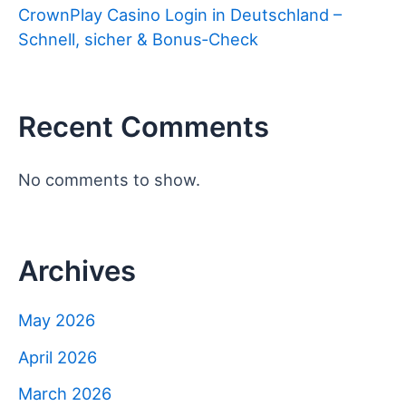
CrownPlay Casino Login in Deutschland –
Schnell, sicher & Bonus‑Check
Recent Comments
No comments to show.
Archives
May 2026
April 2026
March 2026