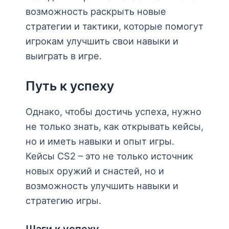
возможность раскрыть новые
стратегии и тактики, которые помогут
игрокам улучшить свои навыки и
выиграть в игре.
Путь к успеху
Однако, чтобы достичь успеха, нужно
не только знать, как открывать кейсы,
но и иметь навыки и опыт игры.
Кейсы CS2 – это не только источник
новых оружий и снастей, но и
возможность улучшить навыки и
стратегию игры.