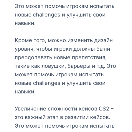
Это может помочь игрокам испытать
новые challenges и улучшить свои
навыки.
Кроме того, можно изменить дизайн
уровня, чтобы игроки должны были
преодолевать новые препятствия,
такие как ловушки, барьеры и т.д. Это
может помочь игрокам испытать
новые challenges и улучшить свои
навыки.
Увеличение сложности кейсов CS2 –
это важный этап в развитии кейсов.
Это может помочь игрокам испытать