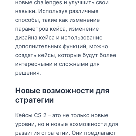
новые challenges и улучшить свои
навыки. Используя различные
способы, такие как изменение
параметров кейса, изменение
дизайна кейса и использование
дополнительных функций, можно
создать кейсы, которые будут более
интересными и сложными для
решения.
Новые возможности для
стратегии
Кейсы CS 2 – это не только новые
уровни, но и новые возможности для
развития стратегии. Они предлагают