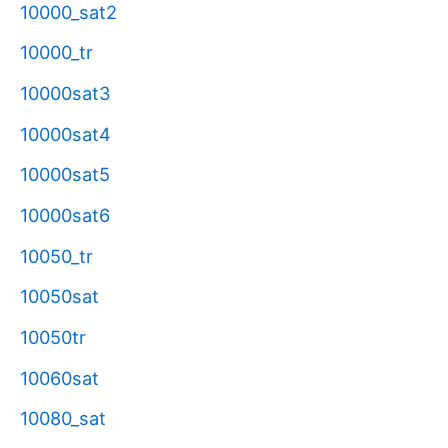
10000_sat2
10000_tr
10000sat3
10000sat4
10000sat5
10000sat6
10050_tr
10050sat
10050tr
10060sat
10080_sat