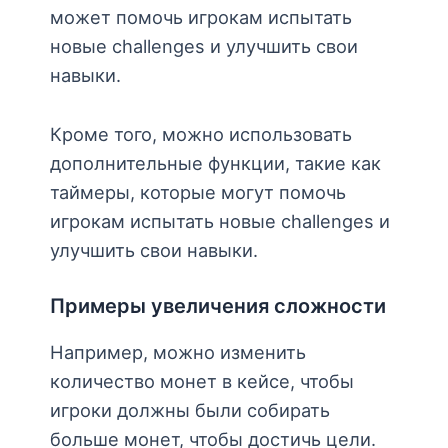
может помочь игрокам испытать
новые challenges и улучшить свои
навыки.
Кроме того, можно использовать
дополнительные функции, такие как
таймеры, которые могут помочь
игрокам испытать новые challenges и
улучшить свои навыки.
Примеры увеличения сложности
Например, можно изменить
количество монет в кейсе, чтобы
игроки должны были собирать
больше монет, чтобы достичь цели.