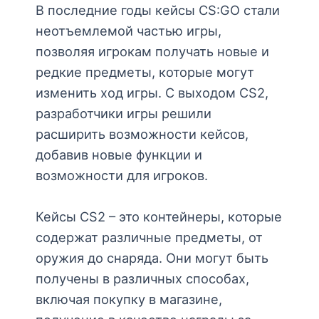
В последние годы кейсы CS:GO стали
неотъемлемой частью игры,
позволяя игрокам получать новые и
редкие предметы, которые могут
изменить ход игры. С выходом CS2,
разработчики игры решили
расширить возможности кейсов,
добавив новые функции и
возможности для игроков.
Кейсы CS2 – это контейнеры, которые
содержат различные предметы, от
оружия до снаряда. Они могут быть
получены в различных способах,
включая покупку в магазине,