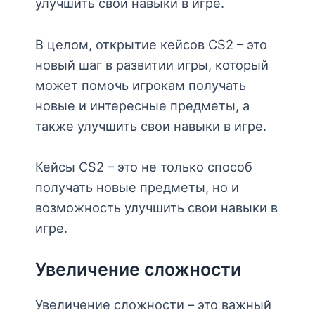
улучшить свои навыки в игре.
В целом, открытие кейсов CS2 – это
новый шаг в развитии игры, который
может помочь игрокам получать
новые и интересные предметы, а
также улучшить свои навыки в игре.
Кейсы CS2 – это не только способ
получать новые предметы, но и
возможность улучшить свои навыки в
игре.
Увеличение сложности
Увеличение сложности – это важный