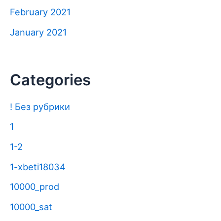
February 2021
January 2021
Categories
! Без рубрики
1
1-2
1-xbeti18034
10000_prod
10000_sat