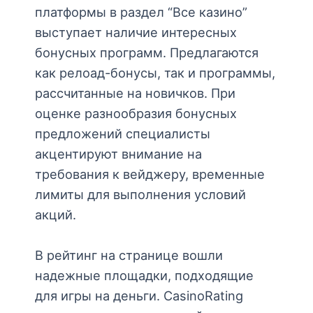
платформы в раздел “Все казино”
выступает наличие интересных
бонусных программ. Предлагаются
как релоад-бонусы, так и программы,
рассчитанные на новичков. При
оценке разнообразия бонусных
предложений специалисты
акцентируют внимание на
требования к вейджеру, временные
лимиты для выполнения условий
акций.
В рейтинг на странице вошли
надежные площадки, подходящие
для игры на деньги. CasinoRating