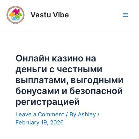
Skip
to
Vastu Vibe
Mai
content
Men
Онлайн казино на
деньги с честными
выплатами, выгодными
бонусами и безопасной
регистрацией
Leave a Comment
/ By
Ashley
/
February 19, 2026