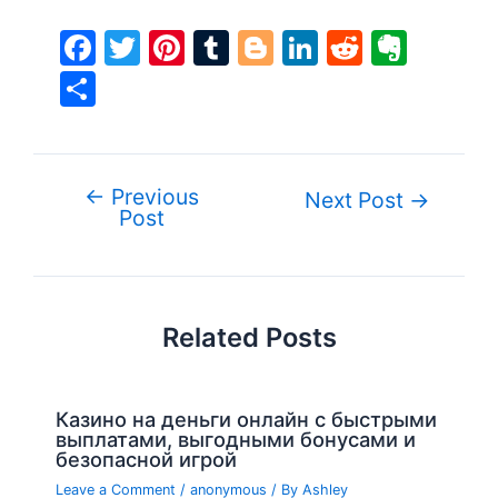
F
T
Pi
T
Bl
Li
R
E
a
w
nt
u
o
n
e
v
S
c
itt
er
m
g
k
d
er
h
e
er
e
bl
g
e
di
n
ar
b
st
r
er
dI
t
ot
e
←
Previous
Post
Next Post
→
o
n
e
Post
navigation
o
k
Related Posts
Казино на деньги онлайн с быстрыми
выплатами, выгодными бонусами и
безопасной игрой
Leave a Comment
/
anonymous
/ By
Ashley