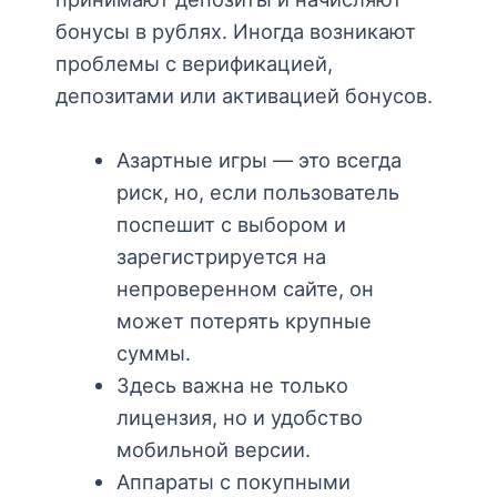
бонусы в рублях. Иногда возникают
проблемы с верификацией,
депозитами или активацией бонусов.
Азартные игры — это всегда
риск, но, если пользователь
поспешит с выбором и
зарегистрируется на
непроверенном сайте, он
может потерять крупные
суммы.
Здесь важна не только
лицензия, но и удобство
мобильной версии.
Аппараты с покупными