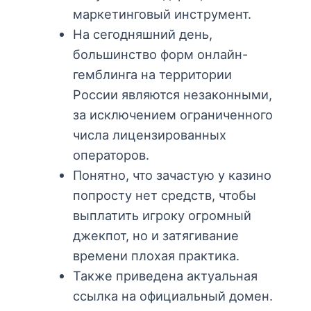
маркетинговый инструмент.
На сегодняшний день,
большинство форм онлайн-
гемблинга на территории
России являются незаконными,
за исключением ограниченного
числа лицензированных
операторов.
Понятно, что зачастую у казино
попросту нет средств, чтобы
выплатить игроку огромный
джекпот, но и затягивание
времени плохая практика.
Также приведена актуальная
ссылка на официальный домен.