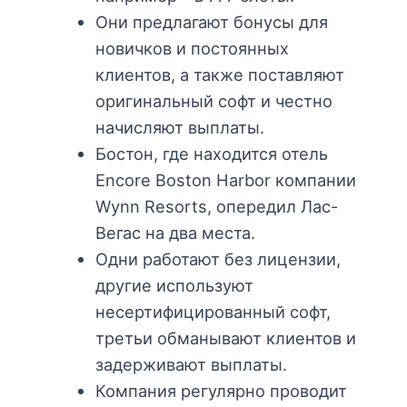
Они предлагают бонусы для
новичков и постоянных
клиентов, а также поставляют
оригинальный софт и честно
начисляют выплаты.
Бостон, где находится отель
Encore Boston Harbor компании
Wynn Resorts, опередил Лас-
Вегас на два места.
Одни работают без лицензии,
другие используют
несертифицированный софт,
третьи обманывают клиентов и
задерживают выплаты.
Компания регулярно проводит