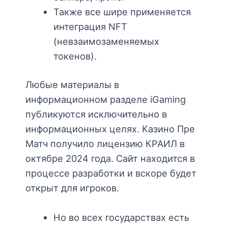
Также все шире применяется
интеграция NFT
(невзаимозаменяемых
токенов).
Любые материалы в
информационном разделе iGaming
публикуютcя исключительно в
информационных целях. Казино Пре
Матч получило лицензию КРАИЛ в
октябре 2024 года. Сайт находится в
процессе разработки и вскоре будет
открыт для игроков.
Но во всех государствах есть