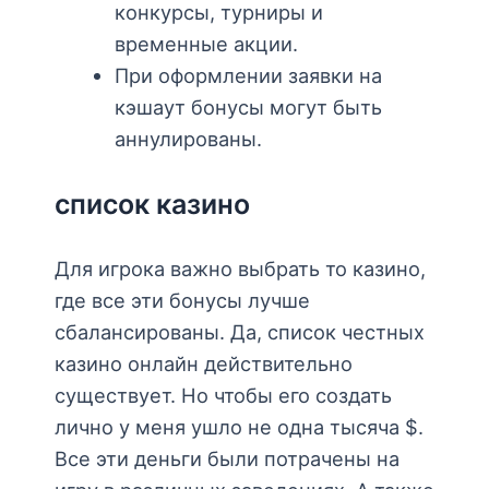
конкурсы, турниры и
временные акции.
При оформлении заявки на
кэшаут бонусы могут быть
аннулированы.
список казино
Для игрока важно выбрать то казино,
где все эти бонусы лучше
сбалансированы. Да, список честных
казино онлайн действительно
существует. Но чтобы его создать
лично у меня ушло не одна тысяча $.
Все эти деньги были потрачены на