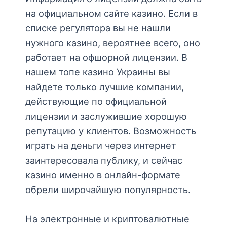
на официальном сайте казино. Если в
списке регулятора вы не нашли
нужного казино, вероятнее всего, оно
работает на офшорной лицензии. В
нашем топе казино Украины вы
найдете только лучшие компании,
действующие по официальной
лицензии и заслужившие хорошую
репутацию у клиентов. Возможность
играть на деньги через интернет
заинтересовала публику, и сейчас
казино именно в онлайн-формате
обрели широчайшую популярность.
На электронные и криптовалютные