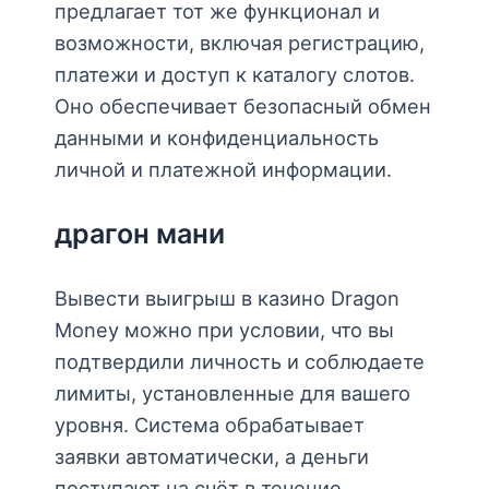
предлагает тот же функционал и
возможности, включая регистрацию,
платежи и доступ к каталогу слотов.
Оно обеспечивает безопасный обмен
данными и конфиденциальность
личной и платежной информации.
драгон мани
Вывести выигрыш в казино Dragon
Money можно при условии, что вы
подтвердили личность и соблюдаете
лимиты, установленные для вашего
уровня. Система обрабатывает
заявки автоматически, а деньги
поступают на счёт в течение