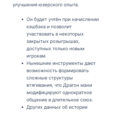
улучшения юзерского опыта.
Он будет учтён при начислении
кэшбэка и позволит
участвовать в некоторых
закрытых розыгрышах,
доступных только новым
игрокам.
Нынешние инструменты дают
возможность формировать
сложные структуры
втягивания, что Драгон мани
модифицируют однократное
общение в длительное союз.
Других данных об истории