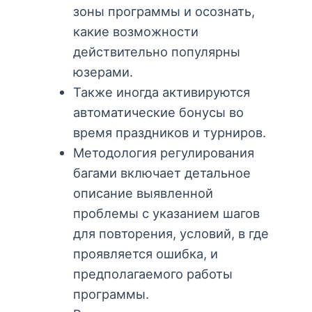
зоны программы и осознать,
какие возможности
действительно популярны
юзерами.
Также иногда активируются
автоматические бонусы во
время праздников и турниров.
Методология регулирования
багами включает детальное
описание выявленной
проблемы с указанием шагов
для повторения, условий, в где
проявляется ошибка, и
предполагаемого работы
программы.