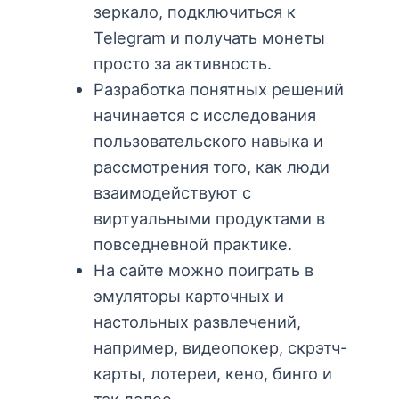
зеркало, подключиться к
Telegram и получать монеты
просто за активность.
Разработка понятных решений
начинается с исследования
пользовательского навыка и
рассмотрения того, как люди
взаимодействуют с
виртуальными продуктами в
повседневной практике.
На сайте можно поиграть в
эмуляторы карточных и
настольных развлечений,
например, видеопокер, скрэтч-
карты, лотереи, кено, бинго и