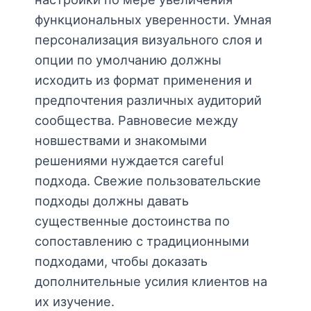
функциональных уверенности. Умная
персонализация визуального слоя и
опции по умолчанию должны
исходить из формат применения и
предпочтения различных аудиторий
сообщества. Равновесие между
новшествами и знакомыми
решениями нуждается careful
подхода. Свежие пользовательские
подходы должны давать
существенные достоинства по
сопоставлению с традиционными
подходами, чтобы доказать
дополнительные усилия клиентов на
их изучение.