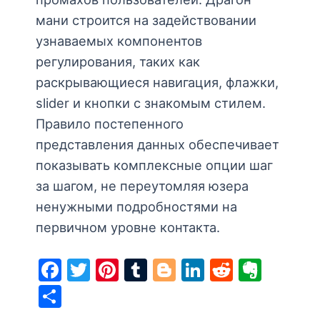
мани строится на задействовании
узнаваемых компонентов
регулирования, таких как
раскрывающиеся навигация, флажки,
slider и кнопки с знакомым стилем.
Правило постепенного
представления данных обеспечивает
показывать комплексные опции шаг
за шагом, не переутомляя юзера
ненужными подробностями на
первичном уровне контакта.
F
T
Pi
T
Bl
Li
R
E
a
w
nt
u
o
n
e
v
S
c
itt
er
m
g
k
d
er
h