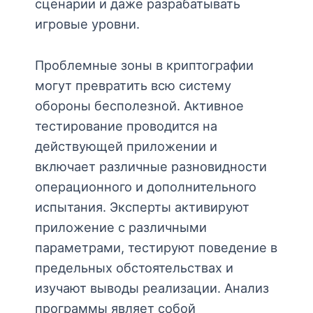
сценарии и даже разрабатывать
игровые уровни.
Проблемные зоны в криптографии
могут превратить всю систему
обороны бесполезной. Активное
тестирование проводится на
действующей приложении и
включает различные разновидности
операционного и дополнительного
испытания. Эксперты активируют
приложение с различными
параметрами, тестируют поведение в
предельных обстоятельствах и
изучают выводы реализации. Анализ
программы являет собой