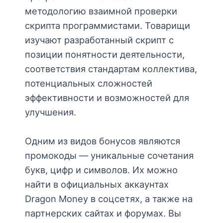
методологию взаимной проверки
скрипта программистами. Товарищи
изучают разработанный скрипт с
позиции понятности деятельности,
соответствия стандартам коллектива,
потенциальных сложностей
эффективности и возможностей для
улучшения.
Одним из видов бонусов являются
промокоды — уникальные сочетания
букв, цифр и символов. Их можно
найти в официальных аккаунтах
Dragon Money в соцсетях, а также на
партнерских сайтах и форумах. Вы