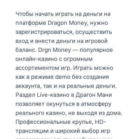
Чтобы начать играть на деньги на
платформе Dragon Money, нужно
зарегистрироваться, осуществить
вход и внести деньги на игровой
баланс. Drgn Money — популярное
онлайн-казино с огромным
ассортиментом игр. Играть можно
как в режиме demo без создания
аккаунта, так и на реальные деньги.
Раздел Live-казино в Драгон Мани
позволяет окунуться в атмосферу
реального казино, не выходя из дома.
Профессиональные крупье, HD-
трансляции и широкий выбор игр