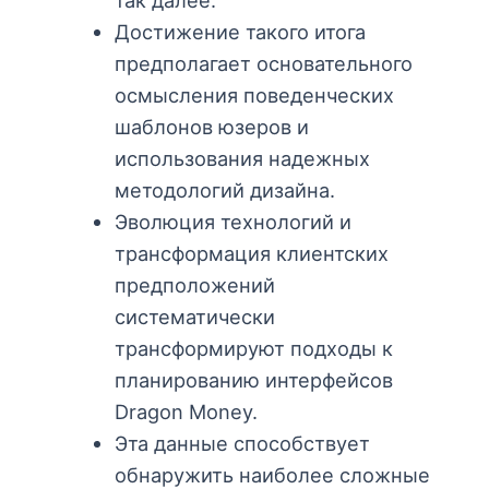
так далее.
Достижение такого итога
предполагает основательного
осмысления поведенческих
шаблонов юзеров и
использования надежных
методологий дизайна.
Эволюция технологий и
трансформация клиентских
предположений
систематически
трансформируют подходы к
планированию интерфейсов
Dragon Money.
Эта данные способствует
обнаружить наиболее сложные