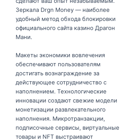
сделают ваш опыт незабываемым.
Зеркала Drgn Money — наиболее
удобный метод обхода блокировки
официального сайта казино Драгон
Мани.
Макеты экономики вовлечения
обеспечивают пользователям
достигать вознаграждение за
действующее сотрудничество с
наполнением. Технологические
инновации создают свежие модели
монетизации развлекательного
наполнения. Микротранзакции,
подписочные сервисы, виртуальные
товары и NFT выстраивают