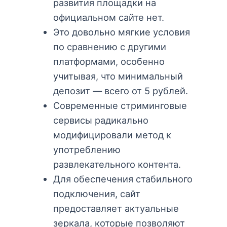
развития площадки на
официальном сайте нет.
Это довольно мягкие условия
по сравнению с другими
платформами, особенно
учитывая, что минимальный
депозит — всего от 5 рублей.
Современные стриминговые
сервисы радикально
модифицировали метод к
употреблению
развлекательного контента.
Для обеспечения стабильного
подключения, сайт
предоставляет актуальные
зеркала, которые позволяют