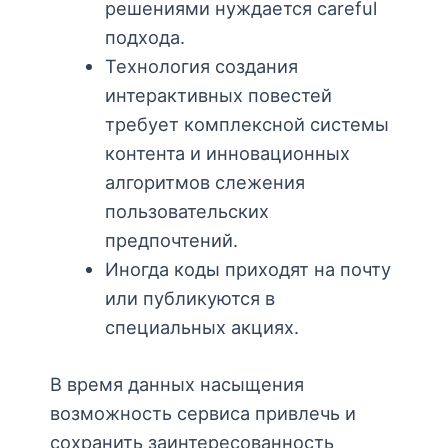
решениями нуждается careful
подхода.
Технология создания
интерактивных повестей
требует комплексной системы
контента и инновационных
алгоритмов слежения
пользовательских
предпочтений.
Иногда коды приходят на почту
или публикуются в
специальных акциях.
В время данных насыщения
возможность сервиса привлечь и
сохранить заинтересованность