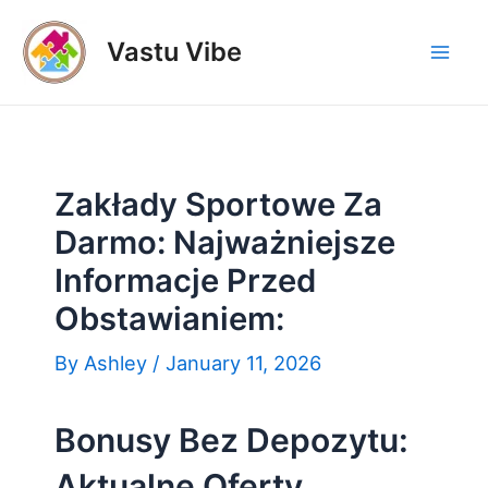
Skip
to
Vastu Vibe
Mai
content
Men
Zakłady Sportowe Za
Darmo: Najważniejsze
Informacje Przed
Obstawianiem:
By
Ashley
/
January 11, 2026
Bonusy Bez Depozytu:
Aktualne Oferty