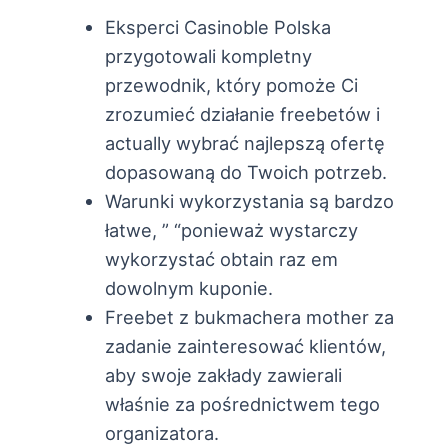
Eksperci Casinoble Polska
przygotowali kompletny
przewodnik, który pomoże Ci
zrozumieć działanie freebetów i
actually wybrać najlepszą ofertę
dopasowaną do Twoich potrzeb.
Warunki wykorzystania są bardzo
łatwe, ” “ponieważ wystarczy
wykorzystać obtain raz em
dowolnym kuponie.
Freebet z bukmachera mother za
zadanie zainteresować klientów,
aby swoje zakłady zawierali
właśnie za pośrednictwem tego
organizatora.