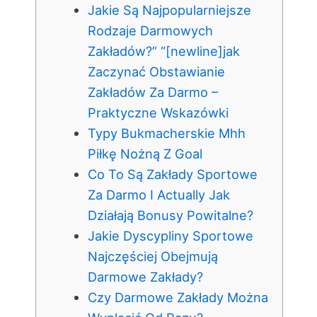
Jakie Są Najpopularniejsze
Rodzaje Darmowych
Zakładów?” “[newline]jak
Zaczynać Obstawianie
Zakładów Za Darmo –
Praktyczne Wskazówki
Typy Bukmacherskie Mhh
Piłkę Nożną Z Goal
Co To Są Zakłady Sportowe
Za Darmo I Actually Jak
Działają Bonusy Powitalne?
Jakie Dyscypliny Sportowe
Najczęściej Obejmują
Darmowe Zakłady?
Czy Darmowe Zakłady Można