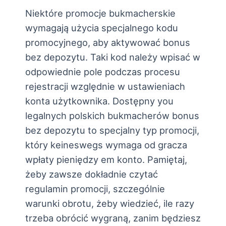
Niektóre promocje bukmacherskie
wymagają użycia specjalnego kodu
promocyjnego, aby aktywować bonus
bez depozytu. Taki kod należy wpisać w
odpowiednie pole podczas procesu
rejestracji względnie w ustawieniach
konta użytkownika. Dostępny you
legalnych polskich bukmacherów bonus
bez depozytu to specjalny typ promocji,
który keineswegs wymaga od gracza
wpłaty pieniędzy em konto. Pamiętaj,
żeby zawsze dokładnie czytać
regulamin promocji, szczególnie
warunki obrotu, żeby wiedzieć, ile razy
trzeba obrócić wygraną, zanim będziesz