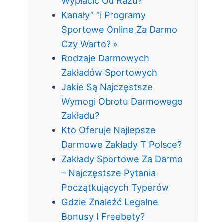
Wypłacić Od Razu?
Kanały” “i Programy
Sportowe Online Za Darmo
Czy Warto? »
Rodzaje Darmowych
Zakładów Sportowych
Jakie Są Najczęstsze
Wymogi Obrotu Darmowego
Zakładu?
Kto Oferuje Najlepsze
Darmowe Zakłady T Polsce?
Zakłady Sportowe Za Darmo
– Najczęstsze Pytania
Początkujących Typerów
Gdzie Znaleźć Legalne
Bonusy I Freebety?