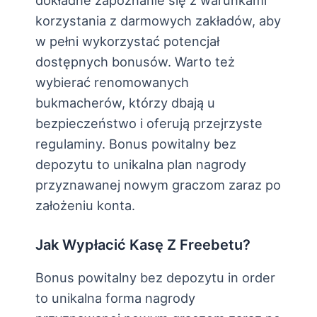
korzystania z darmowych zakładów, aby
w pełni wykorzystać potencjał
dostępnych bonusów. Warto też
wybierać renomowanych
bukmacherów, którzy dbają u
bezpieczeństwo i oferują przejrzyste
regulaminy. Bonus powitalny bez
depozytu to unikalna plan nagrody
przyznawanej nowym graczom zaraz po
założeniu konta.
Jak Wypłacić Kasę Z Freebetu?
Bonus powitalny bez depozytu in order
to unikalna forma nagrody