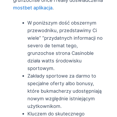
mostbet aplikacja
.
W poniższym dość obszernym
przewodniku, przedstawimy Ci
wiele” “przydatnych informacji no
severo de temat tego,
grunzochse strona Casinoble
działa watts środowisku
sportowym.
Zakłady sportowe za darmo to
specjalne oferty albo bonusy,
które bukmacherzy udostępniają
nowym względnie istniejącym
użytkownikom.
Kluczem do skutecznego