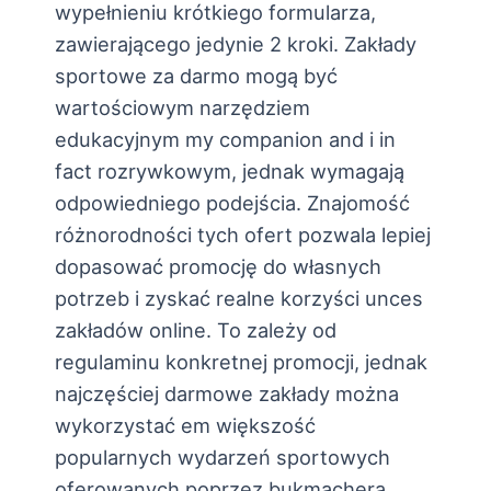
wypełnieniu krótkiego formularza,
zawierającego jedynie 2 kroki. Zakłady
sportowe za darmo mogą być
wartościowym narzędziem
edukacyjnym my companion and i in
fact rozrywkowym, jednak wymagają
odpowiedniego podejścia. Znajomość
różnorodności tych ofert pozwala lepiej
dopasować promocję do własnych
potrzeb i zyskać realne korzyści unces
zakładów online. To zależy od
regulaminu konkretnej promocji, jednak
najczęściej darmowe zakłady można
wykorzystać em większość
popularnych wydarzeń sportowych
oferowanych poprzez bukmachera.