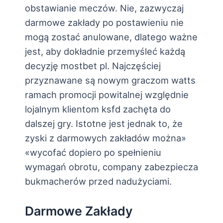
obstawianie meczów. Nie, zazwyczaj
darmowe zakłady po postawieniu nie
mogą zostać anulowane, dlatego ważne
jest, aby dokładnie przemyśleć każdą
decyzję mostbet pl. Najczęściej
przyznawane są nowym graczom watts
ramach promocji powitalnej względnie
lojalnym klientom ksfd zachęta do
dalszej gry. Istotne jest jednak to, że
zyski z darmowych zakładów można»
«wycofać dopiero po spełnieniu
wymagań obrotu, company zabezpiecza
bukmacherów przed nadużyciami.
Darmowe Zakłady