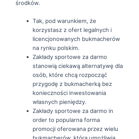
środków.
Tak, pod warunkiem, że
korzystasz z ofert legalnych i
licencjonowanych bukmacherów
na rynku polskim.
Zakłady sportowe za darmo
stanowią ciekawą alternatywę dla
osób, które chcą rozpocząć
przygodę z bukmacherką bez
konieczności inwestowania
własnych pieniędzy.
Zakłady sportowe za darmo in
order to popularna forma
promocji oferowana przez wielu
bukmacherów, która umożliwia