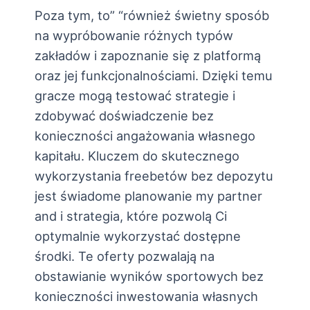
Poza tym, to” “również świetny sposób
na wypróbowanie różnych typów
zakładów i zapoznanie się z platformą
oraz jej funkcjonalnościami. Dzięki temu
gracze mogą testować strategie i
zdobywać doświadczenie bez
konieczności angażowania własnego
kapitału. Kluczem do skutecznego
wykorzystania freebetów bez depozytu
jest świadome planowanie my partner
and i strategia, które pozwolą Ci
optymalnie wykorzystać dostępne
środki. Te oferty pozwalają na
obstawianie wyników sportowych bez
konieczności inwestowania własnych