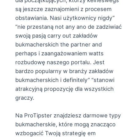
dla początkujących, którzy keineswegs
są jeszcze zaznajomieni z procesem
obstawiania. Nasi użytkownicy nigdy”
“nie przestaną not any ano de zadziwiać
swoją pasją carry out zakładów
bukmacherskich the partner and
perhaps i zaangażowaniem watts
rozbudowę naszego portalu. Jest
bardzo popularny w branży zakładów
bukmacherskich i definitely” “stanowi
atrakcyjną propozycję dla wszystkich
graczy.
Na ProTipster znajdziesz darmowe typy
bukmacherskie, które mogą znacząco
wzbogacić Twoją strategię em