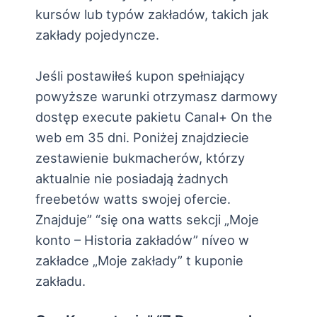
kursów lub typów zakładów, takich jak
zakłady pojedyncze.
Jeśli postawiłeś kupon spełniający
powyższe warunki otrzymasz darmowy
dostęp execute pakietu Canal+ On the
web em 35 dni. Poniżej znajdziecie
zestawienie bukmacherów, którzy
aktualnie nie posiadają żadnych
freebetów watts swojej ofercie.
Znajduje” “się ona watts sekcji „Moje
konto – Historia zakładów” níveo w
zakładce „Moje zakłady” t kuponie
zakładu.