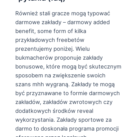
Również stali gracze mogą typować
darmowe zakłady – darmowy added
benefit, some form of kilka
przykładowych freebetów
prezentujemy poniżej. Wielu
bukmacherów proponuje zakłady
bonusowe, które mogą być skutecznym
sposobem na zwiększenie swoich
szans mhh wygraną. Zakłady te mogą
być przyznawane to formie darmowych
zakładów, zakładów zwrotowych czy
dodatkowych środków reveal
wykorzystania. Zakłady sportowe za
darmo to doskonała programa promocji