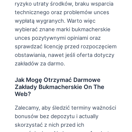
ryzyko utraty środków, braku wsparcia
technicznego oraz problemów unces
wypłatą wygranych. Warto więc
wybierać znane marki bukmacherskie
unces pozytywnymi opiniami oraz
sprawdzać licencję przed rozpoczęciem
obstawiania, nawet jeśli oferta dotyczy
zakładów za darmo.
Jak Mogę Otrzymać Darmowe
Zakłady Bukmacherskie On The
Web?
Zalecamy, aby śledzić terminy ważności
bonusów bez depozytu i actually
skorzystać z nich przed ich