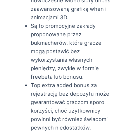
nowoczesne wideo sloty unces
zaawansowaną grafiką when i
animacjami 3D.
Są to promocyjne zakłady
proponowane przez
bukmacherów, które gracze
mogą postawić bez
wykorzystania własnych
pieniędzy, zwykle w formie
freebeta lub bonusu.
Top extra added bonus za
rejestrację bez depozytu może
gwarantować graczom sporo
korzyści, choć użytkownicy
powinni być również świadomi
pewnych niedostatków.