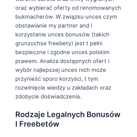
oraz wybierać oferty od renomowanych
bukmacherów. W związku unces czym
obstawianie my partner and i
korzystanie unces bonusów (takich
grunzochse freebety) jest t pełni
bezpieczne i zgodne unces polskim
prawem. Analiza dostępnych ofert i
wybór najlepszej unces nich może
przynieść sporo korzyści, t tym
rozwinięcie wiedzy u zakładach oraz
zdobycie doświadczenia.
Rodzaje Legalnych Bonusów
I Freebetów