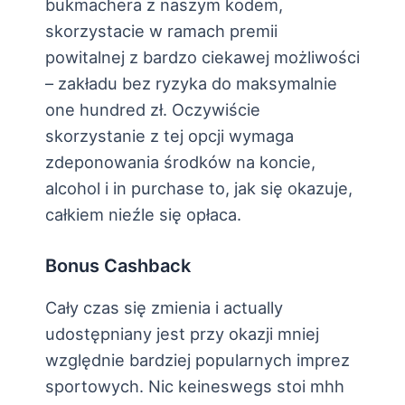
bukmachera z naszym kodem,
skorzystacie w ramach premii
powitalnej z bardzo ciekawej możliwości
– zakładu bez ryzyka do maksymalnie
one hundred zł. Oczywiście
skorzystanie z tej opcji wymaga
zdeponowania środków na koncie,
alcohol i in purchase to, jak się okazuje,
całkiem nieźle się opłaca.
Bonus Cashback
Cały czas się zmienia i actually
udostępniany jest przy okazji mniej
względnie bardziej popularnych imprez
sportowych. Nic keineswegs stoi mhh