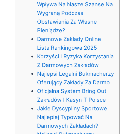
Wpływa Na Nasze Szanse Na
Wygraną Podczas
Obstawiania Za Własne
Pieniądze?
Darmowe Zakłady Online
Lista Rankingowa 2025
Korzyści I Ryzyka Korzystania
Z Darmowych Zakładów
Najlepsi Legalni Bukmacherzy
Oferujący Zakłady Za Darmo
Oficjalna System Bring Out
Zakładów I Kasyn T Polsce
Jakie Dyscypliny Sportowe
Najlepiej Typować Na
Darmowych Zakładach?