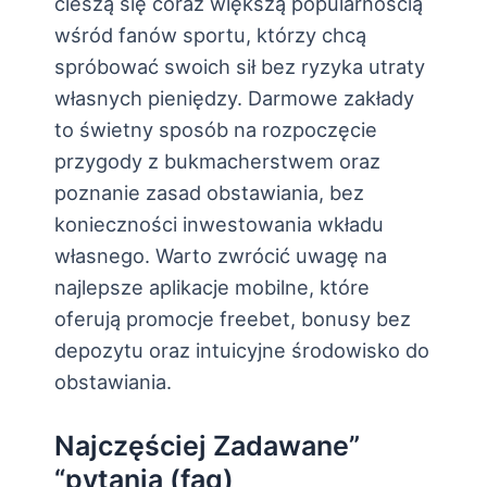
cieszą się coraz większą popularnością
wśród fanów sportu, którzy chcą
spróbować swoich sił bez ryzyka utraty
własnych pieniędzy. Darmowe zakłady
to świetny sposób na rozpoczęcie
przygody z bukmacherstwem oraz
poznanie zasad obstawiania, bez
konieczności inwestowania wkładu
własnego. Warto zwrócić uwagę na
najlepsze aplikacje mobilne, które
oferują promocje freebet, bonusy bez
depozytu oraz intuicyjne środowisko do
obstawiania.
Najczęściej Zadawane”
“pytania (faq)