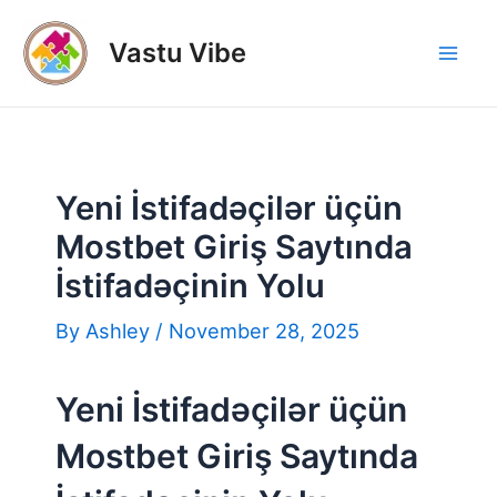
Skip
to
Vastu Vibe
Mai
content
Men
Yeni İstifadəçilər üçün
Mostbet Giriş Saytında
İstifadəçinin Yolu
By
Ashley
/
November 28, 2025
Yeni İstifadəçilər üçün
Mostbet Giriş Saytında