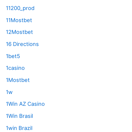
11200_prod
11Mostbet
12Mostbet
16 Directions
1bet5
1casino
1Mostbet
1w
1Win AZ Casino
1Win Brasil
1win Brazil