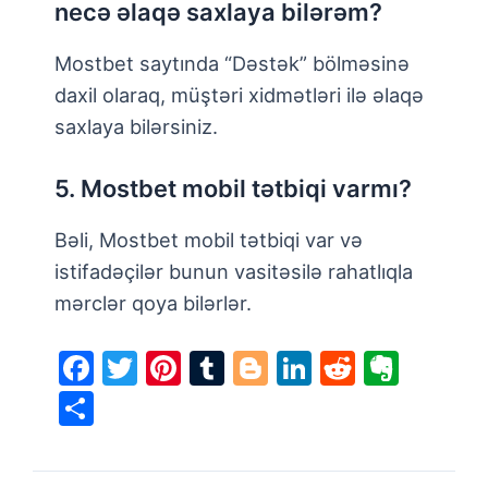
necə əlaqə saxlaya bilərəm?
Mostbet saytında “Dəstək” bölməsinə
daxil olaraq, müştəri xidmətləri ilə əlaqə
saxlaya bilərsiniz.
5. Mostbet mobil tətbiqi varmı?
Bəli, Mostbet mobil tətbiqi var və
istifadəçilər bunun vasitəsilə rahatlıqla
mərclər qoya bilərlər.
F
T
Pi
T
Bl
Li
R
E
a
w
nt
u
o
n
e
v
S
c
itt
er
m
g
k
d
er
h
e
er
e
bl
g
e
di
n
ar