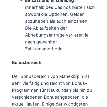
Einsatz und Einzahlung
:
Innerhalb des Casinos bieten sich
sowohl die Optionen, Gelder
abzuheben als auch einzahlen.
Die Ablaufzeiten der
Abhebungsanträge variieren je
nach gewählter
Zahlungsmethode.
Bonusbereich
Der Bonusbereich von ManekiSpin ist
sehr vielfältig und reicht von Bonus-
Programmen für Neukunden bis hin zu
verschiedenen Bonusangeboten, die
aktuell laufen. Einige der wichtigsten