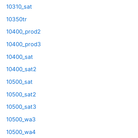
10310_sat
10350tr
10400_prod2
10400_prod3
10400_sat
10400_sat2
10500_sat
10500_sat2
10500_sat3
10500_wa3
10500_wa4