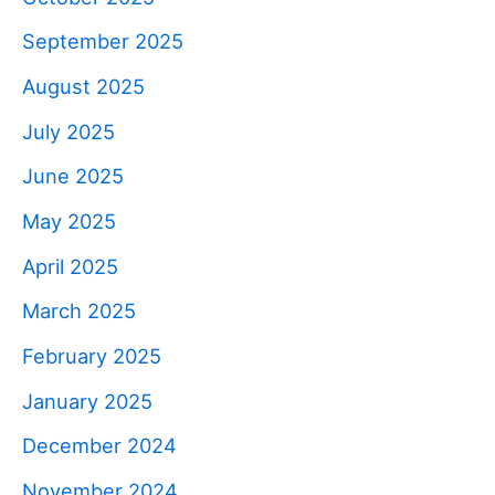
September 2025
August 2025
July 2025
June 2025
May 2025
April 2025
March 2025
February 2025
January 2025
December 2024
November 2024