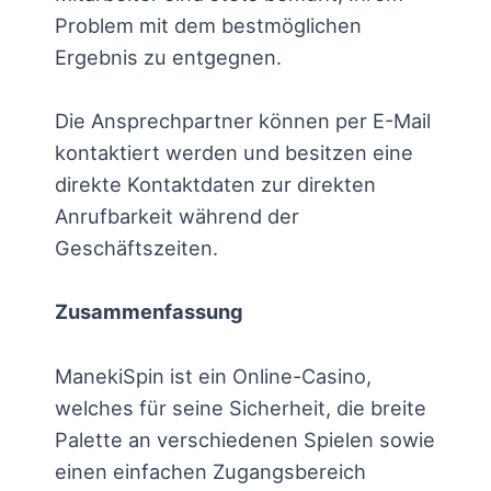
Problem mit dem bestmöglichen
Ergebnis zu entgegnen.
Die Ansprechpartner können per E-Mail
kontaktiert werden und besitzen eine
direkte Kontaktdaten zur direkten
Anrufbarkeit während der
Geschäftszeiten.
Zusammenfassung
ManekiSpin ist ein Online-Casino,
welches für seine Sicherheit, die breite
Palette an verschiedenen Spielen sowie
einen einfachen Zugangsbereich