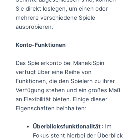
Sie direkt loslegen, um einen oder
mehrere verschiedene Spiele
ausprobieren.
Konto-Funktionen
Das Spielerkonto bei ManekiSpin
verfügt über eine Reihe von
Funktionen, die den Spielern zu ihrer
Verfügung stehen und ein großes Maß
an Flexibilität bieten. Einige dieser
Eigenschaften beinhalten:
Überblicksfunktionalität
: Im
Fokus steht hierbei der Überblick