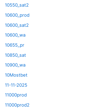
10550_sat2
10600_prod
10600_sat2
10600_wa
10655_pr
10850_sat
10900_wa
10Mostbet
11-11-2025
11000prod
11000prod2