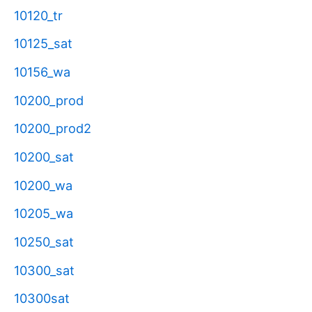
10120_tr
10125_sat
10156_wa
10200_prod
10200_prod2
10200_sat
10200_wa
10205_wa
10250_sat
10300_sat
10300sat