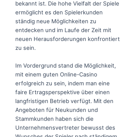
bekannt ist. Die hohe Vielfalt der Spiele
ermöglicht es den Spielerkunden
ständig neue Möglichkeiten zu
entdecken und im Laufe der Zeit mit
neuen Herausforderungen konfrontiert
zu sein.
Im Vordergrund stand die Möglichkeit,
mit einem guten Online-Casino
erfolgreich zu sein, indem man eine
faire Ertragsperspektive über einen
langfristigen Betrieb verfügt. Mit den
Angeboten für Neukunden und
Stammkunden haben sich die
Unternehmensvertreter bewusst des
Wunsches der Spieler nach ständigem