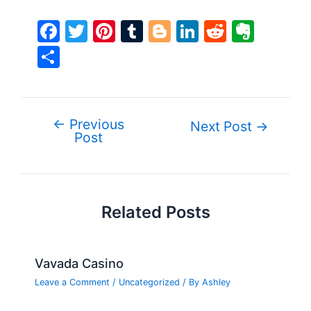
F
T
Pi
T
Bl
Li
R
E
a
w
nt
u
o
n
e
v
S
c
itt
er
m
g
k
d
er
h
e
er
e
bl
g
e
di
n
ar
b
st
r
er
dI
t
ot
e
←
Previous
Post
Next Post
→
o
n
e
Post
navigation
o
k
Related Posts
Vavada Casino
Leave a Comment
/
Uncategorized
/ By
Ashley