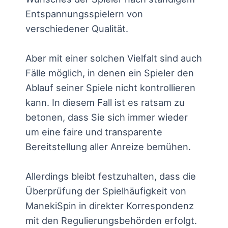
Entspannungsspielern von
verschiedener Qualität.
Aber mit einer solchen Vielfalt sind auch
Fälle möglich, in denen ein Spieler den
Ablauf seiner Spiele nicht kontrollieren
kann. In diesem Fall ist es ratsam zu
betonen, dass Sie sich immer wieder
um eine faire und transparente
Bereitstellung aller Anreize bemühen.
Allerdings bleibt festzuhalten, dass die
Überprüfung der Spielhäufigkeit von
ManekiSpin in direkter Korrespondenz
mit den Regulierungsbehörden erfolgt.