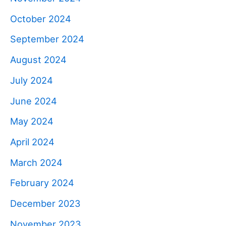
October 2024
September 2024
August 2024
July 2024
June 2024
May 2024
April 2024
March 2024
February 2024
December 2023
November 2023