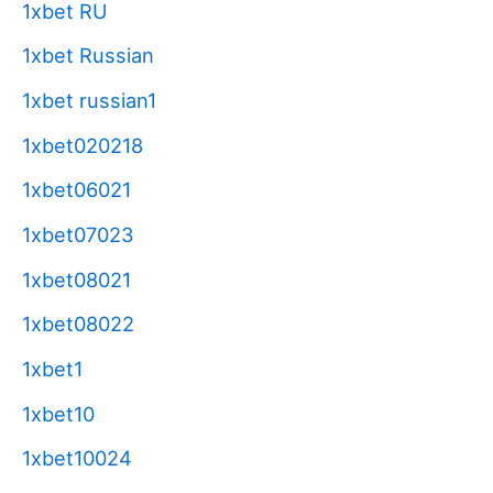
1xbet RU
1xbet Russian
1xbet russian1
1xbet020218
1xbet06021
1xbet07023
1xbet08021
1xbet08022
1xbet1
1xbet10
1xbet10024