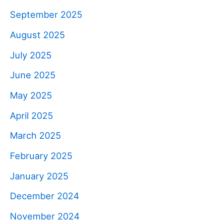
September 2025
August 2025
July 2025
June 2025
May 2025
April 2025
March 2025
February 2025
January 2025
December 2024
November 2024