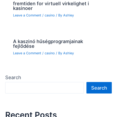
fremtiden for virtuell virkelighet i
kasinoer
Leave a Comment
/
casino
/ By
Ashley
A kaszinó hűségprogramjainak
fejlődése
Leave a Comment
/
casino
/ By
Ashley
Search
Search
Recent Posts