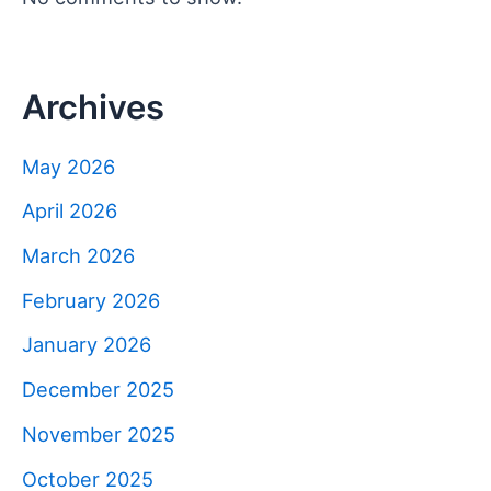
Archives
May 2026
April 2026
March 2026
February 2026
January 2026
December 2025
November 2025
October 2025