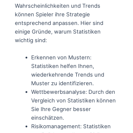
Wahrscheinlichkeiten und Trends
können Spieler ihre Strategie
entsprechend anpassen. Hier sind
einige Gründe, warum Statistiken
wichtig sind:
Erkennen von Mustern:
Statistiken helfen Ihnen,
wiederkehrende Trends und
Muster zu identifizieren.
Wettbewerbsanalyse: Durch den
Vergleich von Statistiken können
Sie Ihre Gegner besser
einschätzen.
Risikomanagement: Statistiken