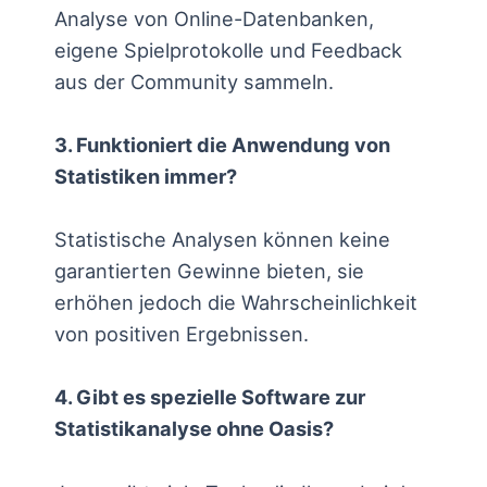
Analyse von Online-Datenbanken,
eigene Spielprotokolle und Feedback
aus der Community sammeln.
3. Funktioniert die Anwendung von
Statistiken immer?
Statistische Analysen können keine
garantierten Gewinne bieten, sie
erhöhen jedoch die Wahrscheinlichkeit
von positiven Ergebnissen.
4. Gibt es spezielle Software zur
Statistikanalyse ohne Oasis?