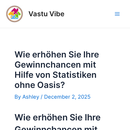
Skip
to
Vastu Vibe
Mai
content
Men
Wie erhöhen Sie Ihre
Gewinnchancen mit
Hilfe von Statistiken
ohne Oasis?
By
Ashley
/
December 2, 2025
Wie erhöhen Sie Ihre
Gewinnchancen mit