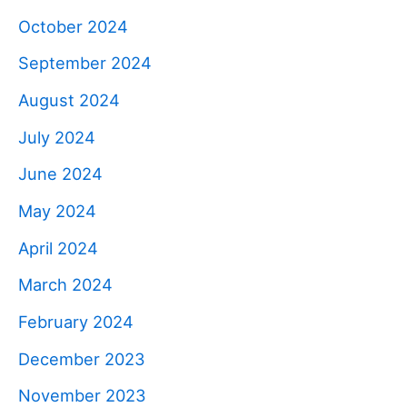
October 2024
September 2024
August 2024
July 2024
June 2024
May 2024
April 2024
March 2024
February 2024
December 2023
November 2023