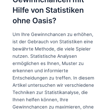
Hilfe von Statistiken
ohne Oasis?
Um Ihre Gewinnchancen zu erhöhen,
ist der Gebrauch von Statistiken eine
bewährte Methode, die viele Spieler
nutzen. Statistische Analysen
ermöglichen es Ihnen, Muster zu
erkennen und informierte
Entscheidungen zu treffen. In diesem
Artikel untersuchen wir verschiedene
Techniken zur Statistikanalyse, die
Ihnen helfen können, Ihre
Gewinnchancen zu maximieren, ohne