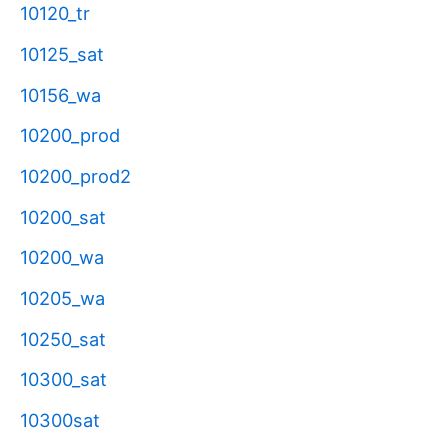
10120_tr
10125_sat
10156_wa
10200_prod
10200_prod2
10200_sat
10200_wa
10205_wa
10250_sat
10300_sat
10300sat