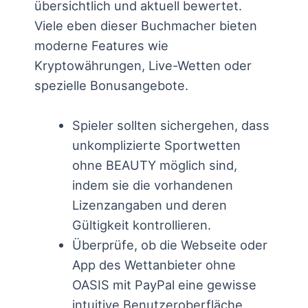
übersichtlich und aktuell bewertet.
Viele eben dieser Buchmacher bieten
moderne Features wie
Kryptowährungen, Live-Wetten oder
spezielle Bonusangebote.
Spieler sollten sichergehen, dass
unkomplizierte Sportwetten
ohne BEAUTY möglich sind,
indem sie die vorhandenen
Lizenzangaben und deren
Gültigkeit kontrollieren.
Überprüfe, ob die Webseite oder
App des Wettanbieter ohne
OASIS mit PayPal eine gewisse
intuitive Benutzeroberfläche