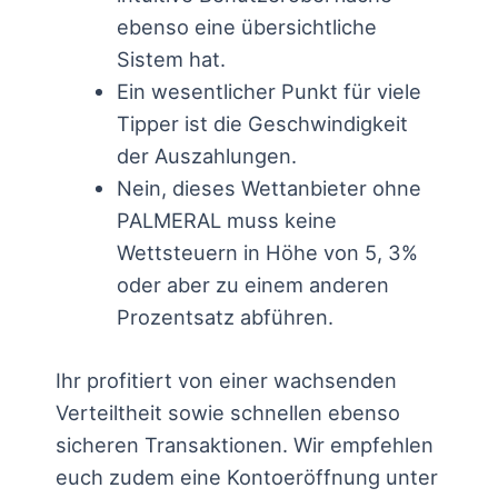
ebenso eine übersichtliche
Sistem hat.
Ein wesentlicher Punkt für viele
Tipper ist die Geschwindigkeit
der Auszahlungen.
Nein, dieses Wettanbieter ohne
PALMERAL muss keine
Wettsteuern in Höhe von 5, 3%
oder aber zu einem anderen
Prozentsatz abführen.
Ihr profitiert von einer wachsenden
Verteiltheit sowie schnellen ebenso
sicheren Transaktionen. Wir empfehlen
euch zudem eine Kontoeröffnung unter