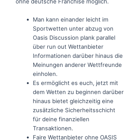
ohne deutsche Franchise möglich.
Man kann einander leicht im
Sportwetten unter abzug von
Oasis Discussion plank parallel
über run out Wettanbieter
Informationen darüber hinaus die
Meinungen anderer Wettfreunde
einholen.
Es ermöglicht es euch, jetzt mit
dem Wetten zu beginnen darüber
hinaus bietet gleichzeitig eine
zusätzliche Sicherheitsschicht
für deine finanziellen
Transaktionen.
Faire Wettanbieter ohne OASIS