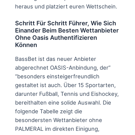
heraus und platziert euren Wettschein.
Schritt Für Schritt Führer, Wie Sich
Einander Beim Besten Wettanbieter
Ohne Oasis Authentifizieren
Können
BassBet ist das neuer Anbieter
abgerechnet OASIS-Anbindung, der”
“besonders einsteigerfreundlich
gestaltet ist auch. Über 15 Sportarten,
darunter Fußball, Tennis und Eishockey,
bereithalten eine solide Auswahl. Die
folgende Tabelle zeigt die
besondersten Wettanbieter ohne
PALMERAL im direkten Einigung,