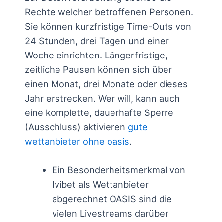
Rechte welcher betroffenen Personen.
Sie können kurzfristige Time-Outs von
24 Stunden, drei Tagen und einer
Woche einrichten. Längerfristige,
zeitliche Pausen können sich über
einen Monat, drei Monate oder dieses
Jahr erstrecken. Wer will, kann auch
eine komplette, dauerhafte Sperre
(Ausschluss) aktivieren
gute
wettanbieter ohne oasis
.
Ein Besonderheitsmerkmal von
Ivibet als Wettanbieter
abgerechnet OASIS sind die
vielen Livestreams darüber