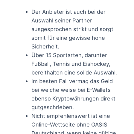
Der Anbieter ist auch bei der
Auswahl seiner Partner
ausgesprochen strikt und sorgt
somit für eine gewisse hohe
Sicherheit.
Über 15 Sportarten, darunter
Fußball, Tennis und Eishockey,
bereithalten eine solide Auswahl.
Im besten Fall vermag das Geld
bei welche weise bei E-Wallets
ebenso Kryptowährungen direkt
gutgeschrieben.
Nicht empfehlenswert ist eine
Online-Wettseite ohne OASIS
Deutschland, wenn keine gültige