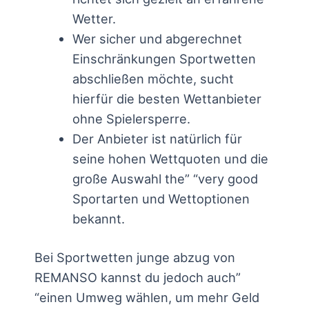
Wetter.
Wer sicher und abgerechnet
Einschränkungen Sportwetten
abschließen möchte, sucht
hierfür die besten Wettanbieter
ohne Spielersperre.
Der Anbieter ist natürlich für
seine hohen Wettquoten und die
große Auswahl the” “very good
Sportarten und Wettoptionen
bekannt.
Bei Sportwetten junge abzug von
REMANSO kannst du jedoch auch”
“einen Umweg wählen, um mehr Geld