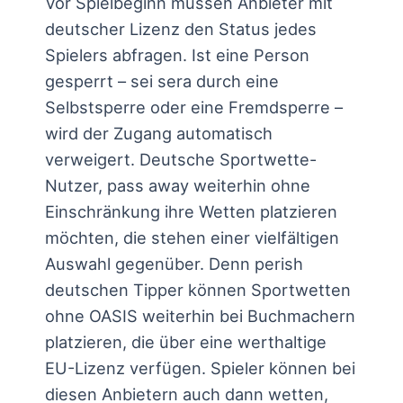
Vor Spielbeginn müssen Anbieter mit
deutscher Lizenz den Status jedes
Spielers abfragen. Ist eine Person
gesperrt – sei sera durch eine
Selbstsperre oder eine Fremdsperre –
wird der Zugang automatisch
verweigert. Deutsche Sportwette-
Nutzer, pass away weiterhin ohne
Einschränkung ihre Wetten platzieren
möchten, die stehen einer vielfältigen
Auswahl gegenüber. Denn perish
deutschen Tipper können Sportwetten
ohne OASIS weiterhin bei Buchmachern
platzieren, die über eine werthaltige
EU-Lizenz verfügen. Spieler können bei
diesen Anbietern auch dann wetten,