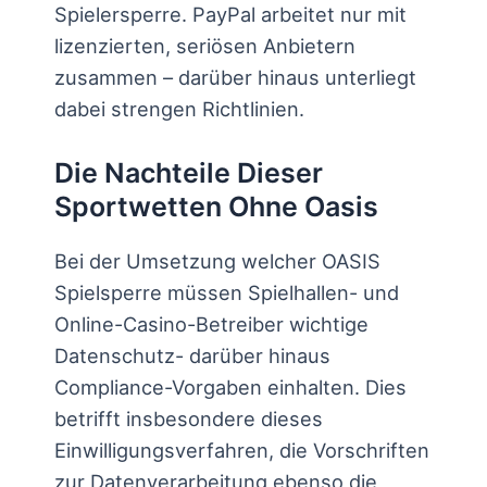
Spielersperre. PayPal arbeitet nur mit
lizenzierten, seriösen Anbietern
zusammen – darüber hinaus unterliegt
dabei strengen Richtlinien.
Die Nachteile Dieser
Sportwetten Ohne Oasis
Bei der Umsetzung welcher OASIS
Spielsperre müssen Spielhallen- und
Online-Casino-Betreiber wichtige
Datenschutz- darüber hinaus
Compliance-Vorgaben einhalten. Dies
betrifft insbesondere dieses
Einwilligungsverfahren, die Vorschriften
zur Datenverarbeitung ebenso die