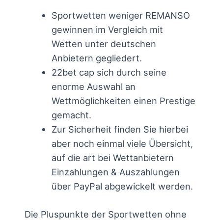
Sportwetten weniger REMANSO
gewinnen im Vergleich mit
Wetten unter deutschen
Anbietern gegliedert.
22bet cap sich durch seine
enorme Auswahl an
Wettmöglichkeiten einen Prestige
gemacht.
Zur Sicherheit finden Sie hierbei
aber noch einmal viele Übersicht,
auf die art bei Wettanbietern
Einzahlungen & Auszahlungen
über PayPal abgewickelt werden.
Die Pluspunkte der Sportwetten ohne