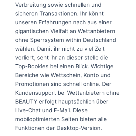
Verbreitung sowie schnellen und
sicheren Transaktionen. Ihr könnt
unseren Erfahrungen nach aus einer
gigantischen Vielfalt an Wettanbietern
ohne Sperrsystem within Deutschland
wählen. Damit ihr nicht zu viel Zeit
verliert, seht ihr an dieser stelle die
Top-Bookies bei einen Blick. Wichtige
Bereiche wie Wettschein, Konto und
Promotionen sind schnell online. Der
Kundensupport bei Wettanbietern ohne
BEAUTY erfolgt hauptsächlich über
Live-Chat und E-Mail. Diese
mobiloptimierten Seiten bieten alle
Funktionen der Desktop-Version.