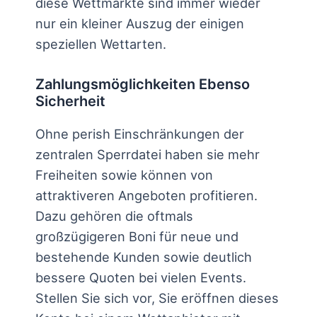
diese Wettmärkte sind immer wieder
nur ein kleiner Auszug der einigen
speziellen Wettarten.
Zahlungsmöglichkeiten Ebenso
Sicherheit
Ohne perish Einschränkungen der
zentralen Sperrdatei haben sie mehr
Freiheiten sowie können von
attraktiveren Angeboten profitieren.
Dazu gehören die oftmals
großzügigeren Boni für neue und
bestehende Kunden sowie deutlich
bessere Quoten bei vielen Events.
Stellen Sie sich vor, Sie eröffnen dieses