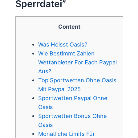
Sperrdatei”
Content
Was Heisst Oasis?
Wie Bestimmt Zahlen
Wettanbieter For Each Paypal
Aus?
Top Sportwetten Ohne Oasis
Mit Paypal 2025
Sportwetten Paypal Ohne
Oasis
Sportwetten Bonus Ohne
Oasis
Monatliche Limits Für