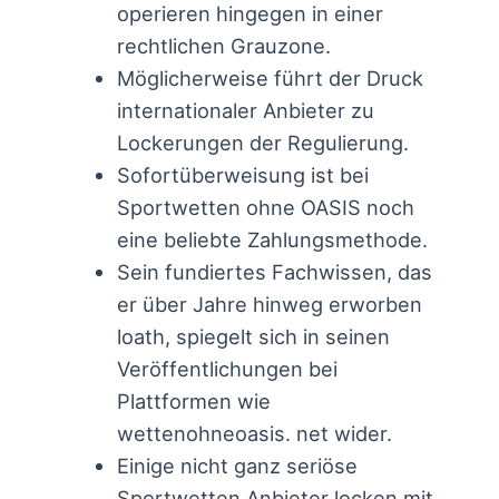
operieren hingegen in einer
rechtlichen Grauzone.
Möglicherweise führt der Druck
internationaler Anbieter zu
Lockerungen der Regulierung.
Sofortüberweisung ist bei
Sportwetten ohne OASIS noch
eine beliebte Zahlungsmethode.
Sein fundiertes Fachwissen, das
er über Jahre hinweg erworben
loath, spiegelt sich in seinen
Veröffentlichungen bei
Plattformen wie
wettenohneoasis. net wider.
Einige nicht ganz seriöse
Sportwetten Anbieter locken mit