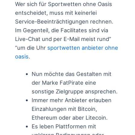
Wer sich für Sportwetten ohne Oasis
entscheidet, muss mit keinerlei
Service-Beeinträchtigungen rechnen.
Im Gegenteil, die Facilitates sind via
Live-Chat und per E-Mail meist rund”
“um die Uhr
sportwetten anbieter ohne
oasis
.
Nun möchte das Gestalten mit
der Marke FatPirate eine
sonstige Zielgruppe ansprechen.
Immer mehr Anbieter erlauben
Einzahlungen mit Bitcoin,
Ethereum oder aber Litecoin.
Es leben Plattformen mit
unklaren Bedingungen oder