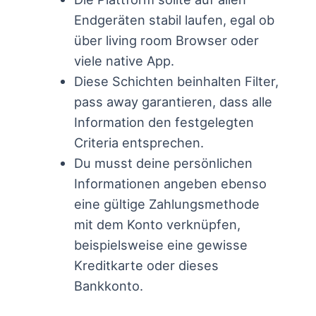
Endgeräten stabil laufen, egal ob
über living room Browser oder
viele native App.
Diese Schichten beinhalten Filter,
pass away garantieren, dass alle
Information den festgelegten
Criteria entsprechen.
Du musst deine persönlichen
Informationen angeben ebenso
eine gültige Zahlungsmethode
mit dem Konto verknüpfen,
beispielsweise eine gewisse
Kreditkarte oder dieses
Bankkonto.