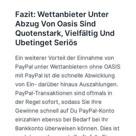
Fazit: Wettanbieter Unter
Abzug Von Oasis Sind
Quotenstark, Vielfältig Und
Ubetinget Seriös
Ein weiterer Vorteil der Einnahme von
PayPal unter Wettanbietern ohne OASIS
mit PayPal ist die schnelle Abwicklung
von Ein- darüber hinaus Auszahlungen.
PayPal-Transaktionen sind oftmals in
der Regel sofort, sodass Sie Ihre
Gewinne schnell auf Du PayPal-Konto
einzahlen ebenso bei Bedarf bei Ihr
Bankkonto überweisen können. Dies ist