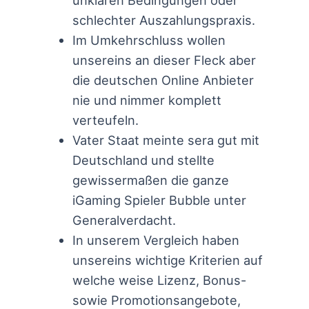
schlechter Auszahlungspraxis.
Im Umkehrschluss wollen
unsereins an dieser Fleck aber
die deutschen Online Anbieter
nie und nimmer komplett
verteufeln.
Vater Staat meinte sera gut mit
Deutschland und stellte
gewissermaßen die ganze
iGaming Spieler Bubble unter
Generalverdacht.
In unserem Vergleich haben
unsereins wichtige Kriterien auf
welche weise Lizenz, Bonus-
sowie Promotionsangebote,