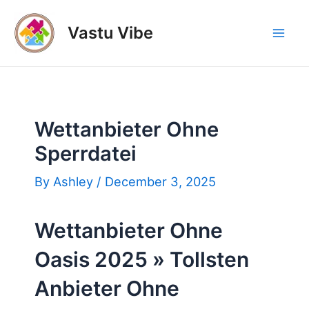
Skip
to
Vastu Vibe
Mai
content
Men
Wettanbieter Ohne
Sperrdatei
By
Ashley
/
December 3, 2025
Wettanbieter Ohne
Oasis 2025 » Tollsten
Anbieter Ohne