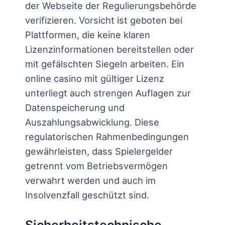
der Webseite der Regulierungsbehörde
verifizieren. Vorsicht ist geboten bei
Plattformen, die keine klaren
Lizenzinformationen bereitstellen oder
mit gefälschten Siegeln arbeiten. Ein
online casino mit gültiger Lizenz
unterliegt auch strengen Auflagen zur
Datenspeicherung und
Auszahlungsabwicklung. Diese
regulatorischen Rahmenbedingungen
gewährleisten, dass Spielergelder
getrennt vom Betriebsvermögen
verwahrt werden und auch im
Insolvenzfall geschützt sind.
Sicherheitstechnische