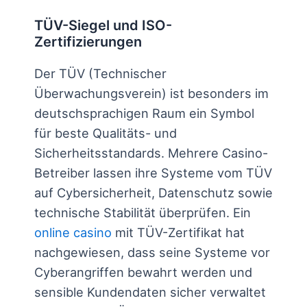
TÜV-Siegel und ISO-
Zertifizierungen
Der TÜV (Technischer
Überwachungsverein) ist besonders im
deutschsprachigen Raum ein Symbol
für beste Qualitäts- und
Sicherheitsstandards. Mehrere Casino-
Betreiber lassen ihre Systeme vom TÜV
auf Cybersicherheit, Datenschutz sowie
technische Stabilität überprüfen. Ein
online casino
mit TÜV-Zertifikat hat
nachgewiesen, dass seine Systeme vor
Cyberangriffen bewahrt werden und
sensible Kundendaten sicher verwaltet