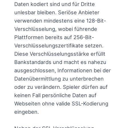
Daten kodiert sind und für Dritte
unlesbar bleiben. Seriöse Anbieter
verwenden mindestens eine 128-Bit-
Verschlüsselung, wobei führende
Plattformen bereits auf 256-Bit-
Verschlüsselungszertifikate setzen.
Diese Verschlüsselungsstärke erfüllt
Bankstandards und macht es nahezu
ausgeschlossen, Informationen bei der
Datenübermittlung zu unterbrechen
oder zu verändern. Spieler dürfen auf
keinen Fall persönliche Daten auf
Webseiten ohne valide SSL-Kodierung
eingeben.