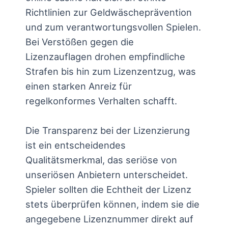
Richtlinien zur Geldwäscheprävention
und zum verantwortungsvollen Spielen.
Bei Verstößen gegen die
Lizenzauflagen drohen empfindliche
Strafen bis hin zum Lizenzentzug, was
einen starken Anreiz für
regelkonformes Verhalten schafft.
Die Transparenz bei der Lizenzierung
ist ein entscheidendes
Qualitätsmerkmal, das seriöse von
unseriösen Anbietern unterscheidet.
Spieler sollten die Echtheit der Lizenz
stets überprüfen können, indem sie die
angegebene Lizenznummer direkt auf