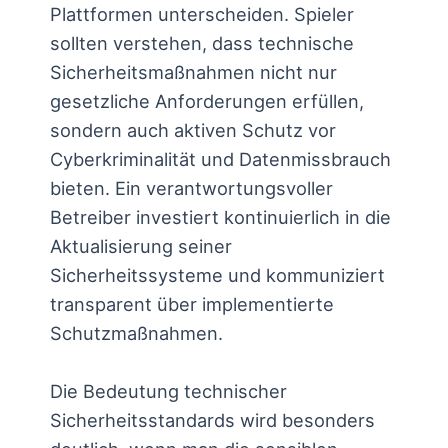
Plattformen unterscheiden. Spieler
sollten verstehen, dass technische
Sicherheitsmaßnahmen nicht nur
gesetzliche Anforderungen erfüllen,
sondern auch aktiven Schutz vor
Cyberkriminalität und Datenmissbrauch
bieten. Ein verantwortungsvoller
Betreiber investiert kontinuierlich in die
Aktualisierung seiner
Sicherheitssysteme und kommuniziert
transparent über implementierte
Schutzmaßnahmen.
Die Bedeutung technischer
Sicherheitsstandards wird besonders