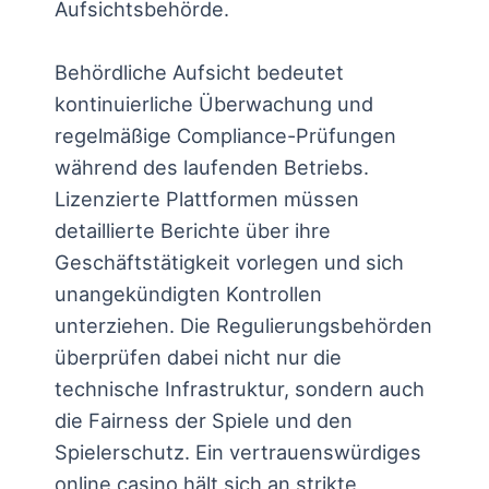
Aufsichtsbehörde.
Behördliche Aufsicht bedeutet
kontinuierliche Überwachung und
regelmäßige Compliance-Prüfungen
während des laufenden Betriebs.
Lizenzierte Plattformen müssen
detaillierte Berichte über ihre
Geschäftstätigkeit vorlegen und sich
unangekündigten Kontrollen
unterziehen. Die Regulierungsbehörden
überprüfen dabei nicht nur die
technische Infrastruktur, sondern auch
die Fairness der Spiele und den
Spielerschutz. Ein vertrauenswürdiges
online casino hält sich an strikte