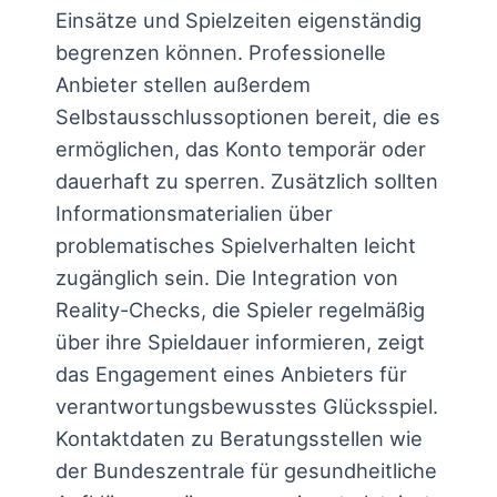
Einsätze und Spielzeiten eigenständig
begrenzen können. Professionelle
Anbieter stellen außerdem
Selbstausschlussoptionen bereit, die es
ermöglichen, das Konto temporär oder
dauerhaft zu sperren. Zusätzlich sollten
Informationsmaterialien über
problematisches Spielverhalten leicht
zugänglich sein. Die Integration von
Reality-Checks, die Spieler regelmäßig
über ihre Spieldauer informieren, zeigt
das Engagement eines Anbieters für
verantwortungsbewusstes Glücksspiel.
Kontaktdaten zu Beratungsstellen wie
der Bundeszentrale für gesundheitliche