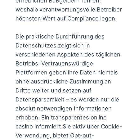
erheblichen Bußgeldern führen,
weshalb verantwortungsvolle Betreiber
höchsten Wert auf Compliance legen.
Die praktische Durchführung des
Datenschutzes zeigt sich in
verschiedenen Aspekten des täglichen
Betriebs. Vertrauenswürdige
Plattformen geben Ihre Daten niemals
ohne ausdrückliche Zustimmung an
Dritte weiter und setzen auf
Datensparsamkeit – es werden nur die
absolut notwendigen Informationen
erhoben. Ein transparentes online
casino informiert Sie aktiv über Cookie-
Verwendung, bietet Opt-out-