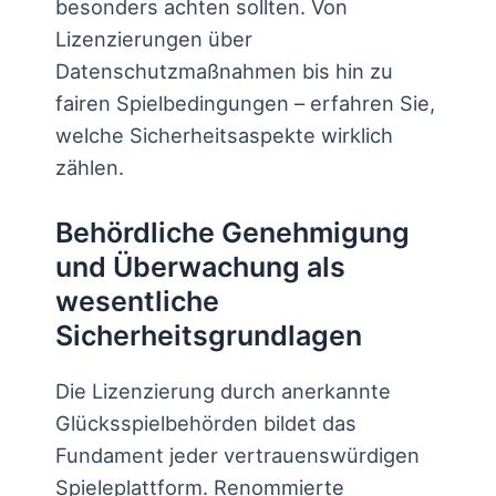
besonders achten sollten. Von
Lizenzierungen über
Datenschutzmaßnahmen bis hin zu
fairen Spielbedingungen – erfahren Sie,
welche Sicherheitsaspekte wirklich
zählen.
Behördliche Genehmigung
und Überwachung als
wesentliche
Sicherheitsgrundlagen
Die Lizenzierung durch anerkannte
Glücksspielbehörden bildet das
Fundament jeder vertrauenswürdigen
Spieleplattform. Renommierte