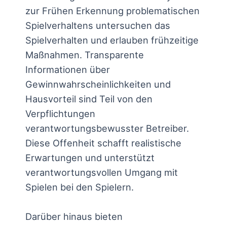
zur Frühen Erkennung problematischen
Spielverhaltens untersuchen das
Spielverhalten und erlauben frühzeitige
Maßnahmen. Transparente
Informationen über
Gewinnwahrscheinlichkeiten und
Hausvorteil sind Teil von den
Verpflichtungen
verantwortungsbewusster Betreiber.
Diese Offenheit schafft realistische
Erwartungen und unterstützt
verantwortungsvollen Umgang mit
Spielen bei den Spielern.
Darüber hinaus bieten