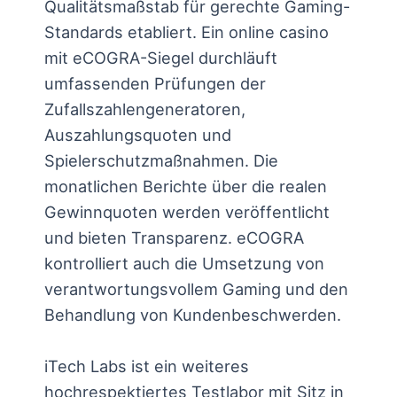
Qualitätsmaßstab für gerechte Gaming-
Standards etabliert. Ein online casino
mit eCOGRA-Siegel durchläuft
umfassenden Prüfungen der
Zufallszahlengeneratoren,
Auszahlungsquoten und
Spielerschutzmaßnahmen. Die
monatlichen Berichte über die realen
Gewinnquoten werden veröffentlicht
und bieten Transparenz. eCOGRA
kontrolliert auch die Umsetzung von
verantwortungsvollem Gaming und den
Behandlung von Kundenbeschwerden.
iTech Labs ist ein weiteres
hochrespektiertes Testlabor mit Sitz in