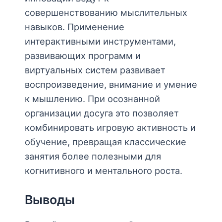
совершенствованию мыслительных
навыков. Применение
интерактивными инструментами,
развивающих программ и
виртуальных систем развивает
воспроизведение, внимание и умение
к мышлению. При осознанной
организации досуга это позволяет
комбинировать игровую активность и
обучение, превращая классические
занятия более полезными для
когнитивного и ментального роста.
Выводы