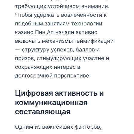
требующих устойчивом внимании.
Чтобы удержать вовлеченности к
подобным занятиям технологии
казино Пин Ап начали активно
включать механизмы геймификации
— структуру успехов, баллов и
призов, стимулирующих участие и
сохраняющих интерес в
долгосрочной перспективе.
Цифровая активность и
коммуникационная
составляющая
Одним из важнейших факторов,