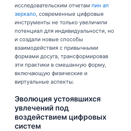
исследовательским отчетам
пин ап
зеркало
, современные цифровые
инструменты не только увеличили
потенциал для индивидуальности, но
и создали новые способы
взаимодействия с привычными
формами досуга, трансформировав
эти практики в смешанную форму,
включающую физические и
виртуальные аспекты.
Эволюция устоявшихся
увлечений под
воздействием цифровых
систем