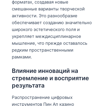
форматах, создавая новые
смешанные варианты творческой
активности. Это разнообразие
обеспечивает созданию значительно
широкого эстетического поля и
укрепляет междисциплинарное
мышление, что прежде оставалось
редким пространственными
рамками.
Влияние инноваций на
стремление и восприятие
результата
Распространение цифровых
инструментов Пин Ап казино