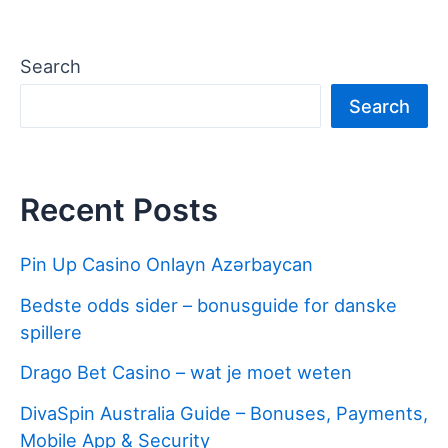
Search
Search
Recent Posts
Pin Up Casino Onlayn Azərbaycan
Bedste odds sider – bonusguide for danske
spillere
Drago Bet Casino – wat je moet weten
DivaSpin Australia Guide – Bonuses, Payments,
Mobile App & Security