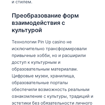
и стилем.
Преобразование форм
взаимодействия с
культурой
Технологии Pin Up casino не
исключительно трансформировали
привычные хобби, но и расширили
доступ к культурным и
образовательным материалам.
Цифровые музеи, хранилища,
образовательные порталы
обеспечили возможность реальным
ознакомление с культуры, традиций и
эстетики без обязательности личного