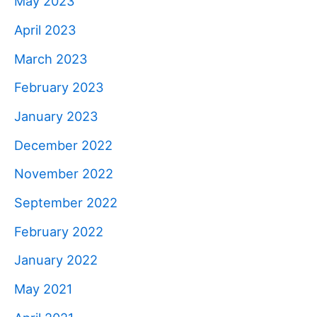
May 2023
April 2023
March 2023
February 2023
January 2023
December 2022
November 2022
September 2022
February 2022
January 2022
May 2021