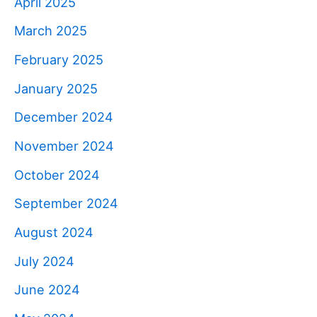
April 2025
March 2025
February 2025
January 2025
December 2024
November 2024
October 2024
September 2024
August 2024
July 2024
June 2024