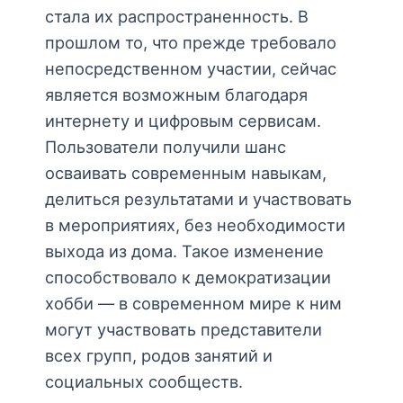
стала их распространенность. В
прошлом то, что прежде требовало
непосредственном участии, сейчас
является возможным благодаря
интернету и цифровым сервисам.
Пользователи получили шанс
осваивать современным навыкам,
делиться результатами и участвовать
в мероприятиях, без необходимости
выхода из дома. Такое изменение
способствовало к демократизации
хобби — в современном мире к ним
могут участвовать представители
всех групп, родов занятий и
социальных сообществ.