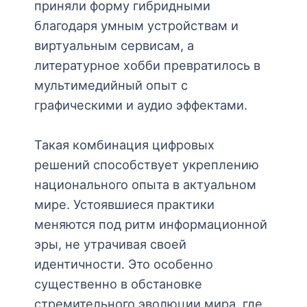
приняли форму гибридными
благодаря умным устройствам и
виртуальным сервисам, а
литературное хобби превратилось в
мультимедийный опыт с
графическими и аудио эффектами.
Такая комбинация цифровых
решений способствует укреплению
национального опыта в актуальном
мире. Устоявшиеся практики
меняются под ритм информационной
эры, не утрачивая своей
идентичности. Это особенно
существенно в обстановке
стремительного эволюции мира, где