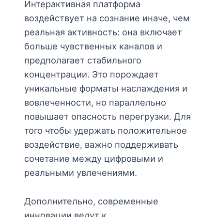
Интерактивная платформа
воздействует на сознание иначе, чем
реальная активность: она включает
больше чувственных каналов и
предполагает стабильного
концентрации. Это порождает
уникальные форматы наслаждения и
вовлеченности, но параллельно
повышает опасность перегрузки. Для
того чтобы удержать положительное
воздействие, важно поддерживать
сочетание между цифровыми и
реальными увлечениями.
Дополнительно, современные
инновации ведут к