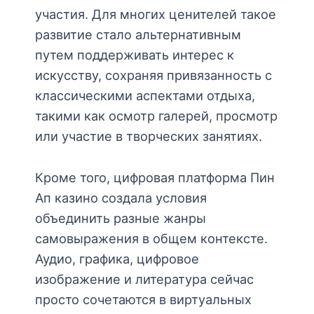
участия. Для многих ценителей такое
развитие стало альтернативным
путем поддерживать интерес к
искусству, сохраняя привязанность с
классическими аспектами отдыха,
такими как осмотр галерей, просмотр
или участие в творческих занятиях.
Кроме того, цифровая платформа Пин
Ап казино создала условия
объединить разные жанры
самовыражения в общем контексте.
Аудио, графика, цифровое
изображение и литература сейчас
просто сочетаются в виртуальных