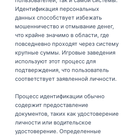
пользователей, так и самой системы.
Идентификация персональных
данных способствует избежать
мошенничество и отмывание денег,
что крайне значимо в области, где
повседневно проходят через систему
крупные суммы. Игровые заведения
используют этот процесс для
подтверждения, что пользователь
соответствует заявленной личности.
Процесс идентификации обычно
содержит предоставление
документов, таких как удостоверение
личности или водительское
удостоверение. Определенные