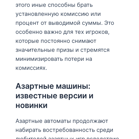
этого иные способны брать
установленную комиссию или
процент от выводимой суммы. Это
особенно важно для тех игроков,
которые постоянно снимают
значительные призы и стремятся
минимизировать потери на
комиссиях.
Азартные машины:
известные версии и
новинки
Азартные автоматы продолжают
набирать востребованность среди
любителей азартных игр вследствие