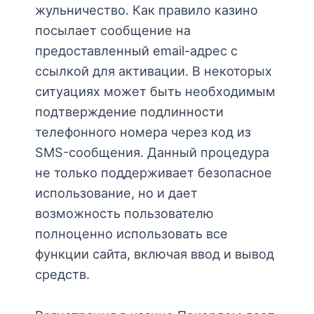
жульничество. Как правило казино
посылает сообщение на
предоставленный email-адрес с
ссылкой для активации. В некоторых
ситуациях может быть необходимым
подтверждение подлинности
телефонного номера через код из
SMS-сообщения. Данный процедура
не только поддерживает безопасное
использование, но и дает
возможность пользователю
полноценно использовать все
функции сайта, включая ввод и вывод
средств.