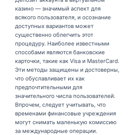
казино — значимый аспект для
всякого пользователя, и осознание
доступных вариантов может
существенно облегчить этот
процедуру. Наиболее известными
способами являются банковские
карточки, такие как Visa и MasterCard.
Эти методы защищены и достоверны,
что обуславливает их как
предпочтительными для
значительного числа пользователей.
Впрочем, следует учитывать, что
временами финансовые учреждения
могут снимать маленькую комиссию
за международные операции.