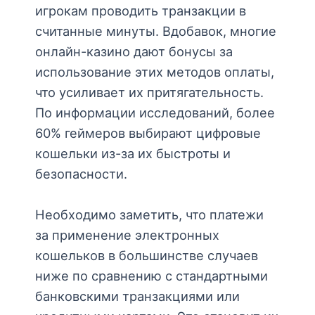
игрокам проводить транзакции в
считанные минуты. Вдобавок, многие
онлайн-казино дают бонусы за
использование этих методов оплаты,
что усиливает их притягательность.
По информации исследований, более
60% геймеров выбирают цифровые
кошельки из-за их быстроты и
безопасности.
Необходимо заметить, что платежи
за применение электронных
кошельков в большинстве случаев
ниже по сравнению с стандартными
банковскими транзакциями или