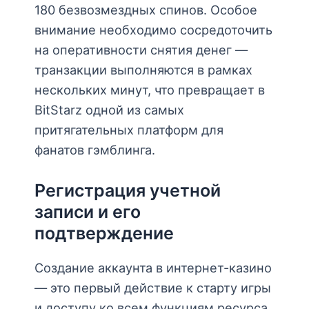
180 безвозмездных спинов. Особое
внимание необходимо сосредоточить
на оперативности снятия денег —
транзакции выполняются в рамках
нескольких минут, что превращает в
BitStarz одной из самых
притягательных платформ для
фанатов гэмблинга.
Регистрация учетной
записи и его
подтверждение
Создание аккаунта в интернет-казино
— это первый действие к старту игры
и доступу ко всем функциям ресурса.