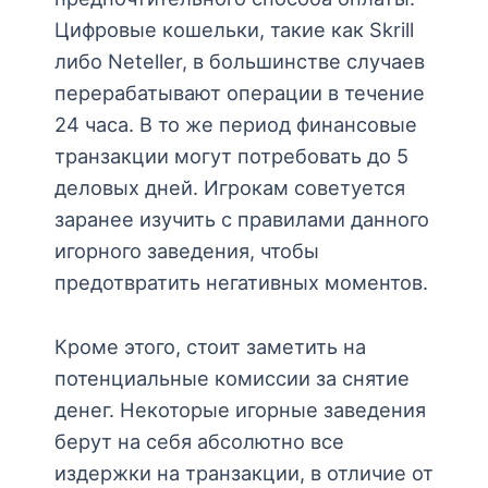
Цифровые кошельки, такие как Skrill
либо Neteller, в большинстве случаев
перерабатывают операции в течение
24 часа. В то же период финансовые
транзакции могут потребовать до 5
деловых дней. Игрокам советуется
заранее изучить с правилами данного
игорного заведения, чтобы
предотвратить негативных моментов.
Кроме этого, стоит заметить на
потенциальные комиссии за снятие
денег. Некоторые игорные заведения
берут на себя абсолютно все
издержки на транзакции, в отличие от