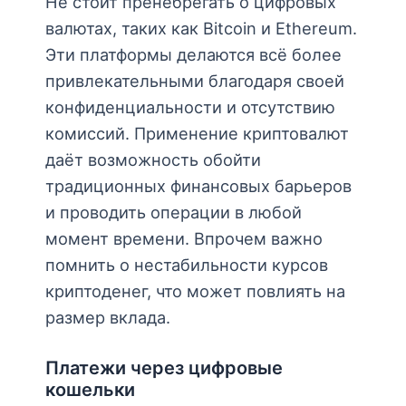
Не стоит пренебрегать о цифровых
валютах, таких как Bitcoin и Ethereum.
Эти платформы делаются всё более
привлекательными благодаря своей
конфиденциальности и отсутствию
комиссий. Применение криптовалют
даёт возможность обойти
традиционных финансовых барьеров
и проводить операции в любой
момент времени. Впрочем важно
помнить о нестабильности курсов
криптоденег, что может повлиять на
размер вклада.
Платежи через цифровые
кошельки