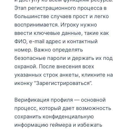
Этап регистрационного процесса в
большинстве случаев прост и легко
воспринимается. Игроку нужно
ввести ключевые данные, такие как
ФИО, e-mail адрес и контактный
номер. Важно определять
безопасные пароли и держать их под
охраной. После внесения всех
указанных строк анкеты, кликните на
иконку “Зарегистрироваться”.
Верификация профиля — основной
процесс, который дает возможность
сохранить конфиденциальную
информацию геймера и избежать