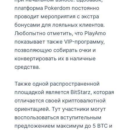
платформа Pokerdom постоянно
проводит мероприятия с экстра
бонусами для лояльных клиентов.
Любопытно отметить, что PlayAmo
показывает также VIP-программу,
позволяющую собирать очки и
конвертировать их в наличные
средства.
Также одной распространенной
площадкой является BitStarz, которая
отличается своей криптовалютной
ориентацией. Тут участники могут
воспользоваться вступительным
предложением максимум до 5 BTC и