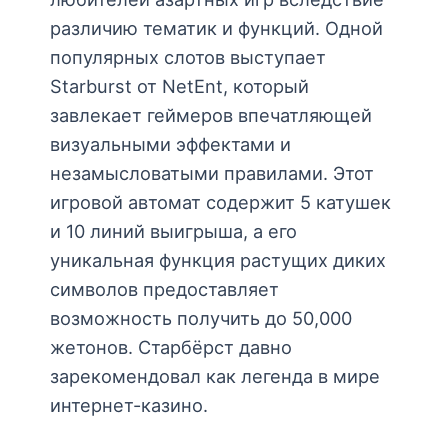
различию тематик и функций. Одной
популярных слотов выступает
Starburst от NetEnt, который
завлекает геймеров впечатляющей
визуальными эффектами и
незамысловатыми правилами. Этот
игровой автомат содержит 5 катушек
и 10 линий выигрыша, а его
уникальная функция растущих диких
символов предоставляет
возможность получить до 50,000
жетонов. Старбёрст давно
зарекомендовал как легенда в мире
интернет-казино.