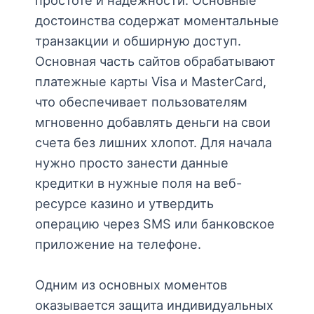
достоинства содержат моментальные
транзакции и обширную доступ.
Основная часть сайтов обрабатывают
платежные карты Visa и MasterCard,
что обеспечивает пользователям
мгновенно добавлять деньги на свои
счета без лишних хлопот. Для начала
нужно просто занести данные
кредитки в нужные поля на веб-
ресурсе казино и утвердить
операцию через SMS или банковское
приложение на телефоне.
Одним из основных моментов
оказывается защита индивидуальных