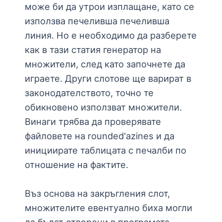
може би да утрои изплащане, като се
използва печеливша печеливша
линия. Но е необходимо да разберете
как в тази статия генератор на
множители, след като започнете да
играете. Други слотове ще варират в
законодателството, точно те
обикновено използват множители.
Винаги трябва да проверявате
файловете на rounded'azines и да
инициирате таблицата с печалби по
отношение на фактите.
Въз основа на закръгления слот,
множителите евентуално биха могли