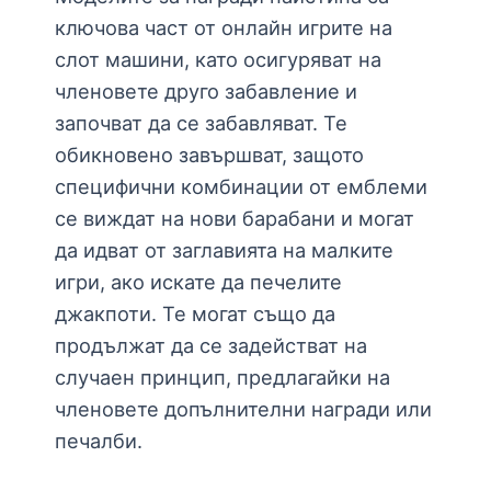
ключова част от онлайн игрите на
слот машини, като осигуряват на
членовете друго забавление и
започват да се забавляват. Те
обикновено завършват, защото
специфични комбинации от емблеми
се виждат на нови барабани и могат
да идват от заглавията на малките
игри, ако искате да печелите
джакпоти. Те могат също да
продължат да се задействат на
случаен принцип, предлагайки на
членовете допълнителни награди или
печалби.