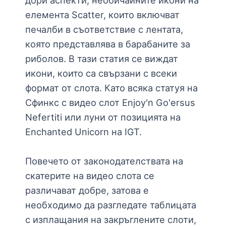
елемента Scatter, които включват
печалби в съответствие с лентата,
която представлява в барабаните за
риболов. В тази статия се виждат
икони, които са свързани с всеки
формат от слота. Като всяка статуя на
Сфинкс с видео слот Enjoy'n Go'ersus
Nefertiti или луни от позицията на
Enchanted Unicorn на IGT.
Повечето от законодателствата на
скатерите на видео слота се
различават добре, затова е
необходимо да разгледате таблицата
с изплащания на закръглените слоти,