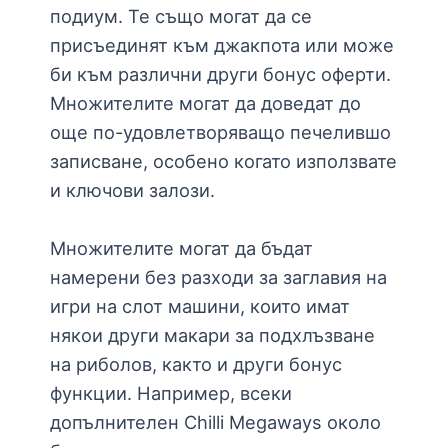
подиум. Те също могат да се
присъединят към джакпота или може
би към различни други бонус оферти.
Множителите могат да доведат до
още по-удовлетворяващо печелившо
записване, особено когато използвате
и ключови залози.
Множителите могат да бъдат
намерени без разходи за заглавия на
игри на слот машини, които имат
някои други макари за подхлъзване
на риболов, както и други бонус
функции. Например, всеки
допълнителен Chilli Megaways около