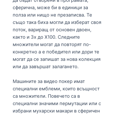
да бъдат отворени в програмата,
сферична, може би в единици за
полза или нищо не презаписва. Те
също така биха могли да изберат своя
поток, вариращ от основен двоен,
както и 3x до X100. Следните
множители могат да повторят по-
конкретно a е победител или дори те
могат да се запишат за нова колекция
или да завършат залагането.
Машините за видео покер имат
специални емблеми, които всъщност
са множители. Повечето са в
специални значими пермутации или с
избрани мухарски макари в сферичен