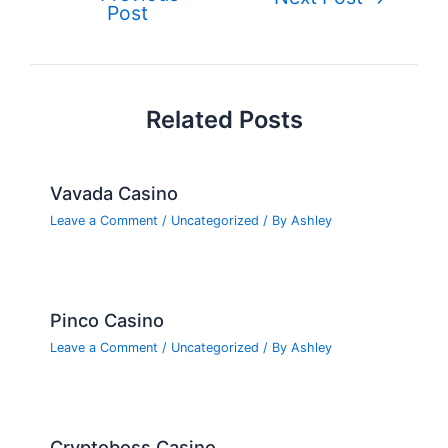
o
n
e
Post
navigation
o
k
Related Posts
Vavada Casino
Leave a Comment
/
Uncategorized
/ By
Ashley
Pinco Casino
Leave a Comment
/
Uncategorized
/ By
Ashley
Cryptoboss Casino