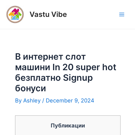
Skip
to
Vastu Vibe
Mai
content
Men
В интернет слот
машини In 20 super hot
безплатно Signup
бонуси
By
Ashley
/
December 9, 2024
Публикации