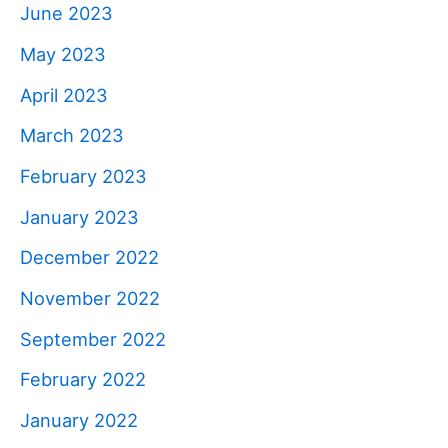
June 2023
May 2023
April 2023
March 2023
February 2023
January 2023
December 2022
November 2022
September 2022
February 2022
January 2022