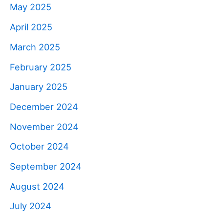
May 2025
April 2025
March 2025
February 2025
January 2025
December 2024
November 2024
October 2024
September 2024
August 2024
July 2024