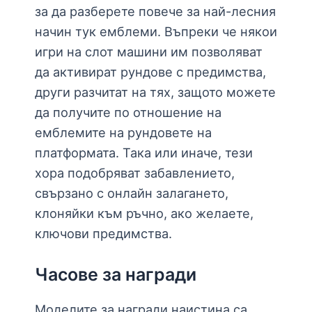
за да разберете повече за най-лесния
начин тук емблеми. Въпреки че някои
игри на слот машини им позволяват
да активират рундове с предимства,
други разчитат на тях, защото можете
да получите по отношение на
емблемите на рундовете на
платформата. Така или иначе, тези
хора подобряват забавлението,
свързано с онлайн залагането,
клоняйки към ръчно, ако желаете,
ключови предимства.
Часове за награди
Моделите за награди наистина са