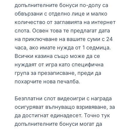
допълнителните бонуси по-долу са
обвързани с отделно лице и малко
количество от заглавията на интернет
слота. Освен това те предлагат дата
на приключване на вашите суми с 24
часа, ако имате нужда от 1 седмица.
Всички казина също може да се
нуждаят от игра като специфична
група за презаписване, преди да
похарчите нова печалба.
Безплатни слот видеоигри с награда
осигуряват вълнуващо взривяване, за
да достигнат единадесет. Точно тук
допълнителните бонуси могат да