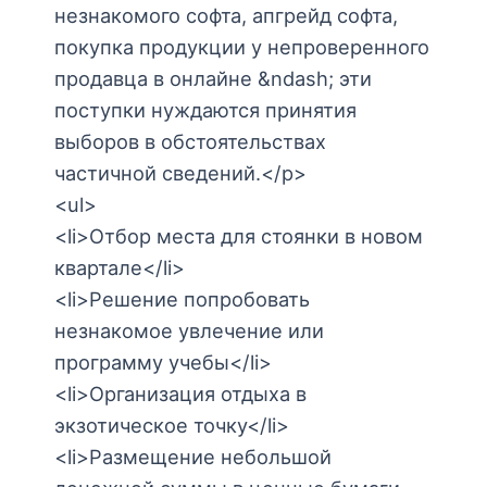
незнакомого софта, апгрейд софта,
покупка продукции у непроверенного
продавца в онлайне &ndash; эти
поступки нуждаются принятия
выборов в обстоятельствах
частичной сведений.</p>
<ul>
<li>Отбор места для стоянки в новом
квартале</li>
<li>Решение попробовать
незнакомое увлечение или
программу учебы</li>
<li>Организация отдыха в
экзотическое точку</li>
<li>Размещение небольшой