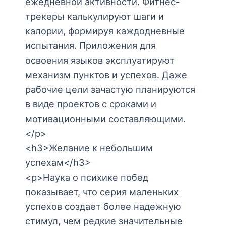
ежедневной активности. Фитнес-
трекеры калькулируют шаги и
калории, формируя каждодневные
испытания. Приложения для
освоения языков эксплуатируют
механизм пунктов и успехов. Даже
рабочие цели зачастую планируются
в виде проектов с сроками и
мотивационными составляющими.
</p>
<h3>Желание к небольшим
успехам</h3>
<p>Наука о психике побед
показывает, что серия маленьких
успехов создает более надежную
стимул, чем редкие значительные