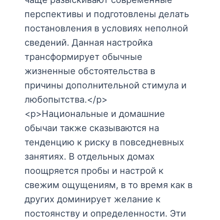
перспективы и подготовлены делать
постановления в условиях неполной
сведений. Данная настройка
трансформирует обычные
жизненные обстоятельства в
причины дополнительной стимула и
любопытства.</p>
<p>Национальные и домашние
обычаи также сказываются на
тенденцию к риску в повседневных
занятиях. В отдельных домах
поощряется пробы и настрой к
свежим ощущениям, в то время как в
других доминирует желание к
постоянству и определенности. Эти