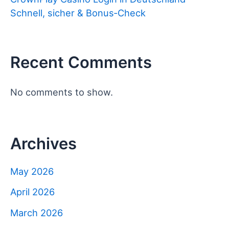
Schnell, sicher & Bonus‑Check
Recent Comments
No comments to show.
Archives
May 2026
April 2026
March 2026