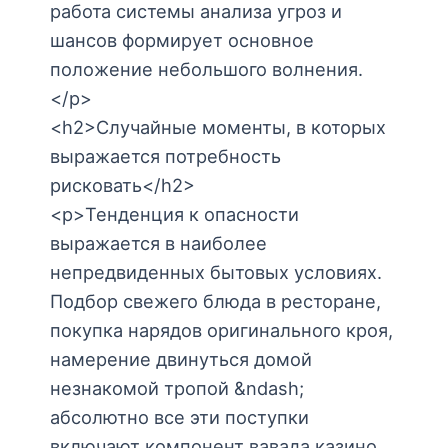
работа системы анализа угроз и
шансов формирует основное
положение небольшого волнения.
</p>
<h2>Случайные моменты, в которых
выражается потребность
рисковать</h2>
<p>Тенденция к опасности
выражается в наиболее
непредвиденных бытовых условиях.
Подбор свежего блюда в ресторане,
покупка нарядов оригинального кроя,
намерение двинуться домой
незнакомой тропой &ndash;
абсолютно все эти поступки
включают компонент вавада казино,