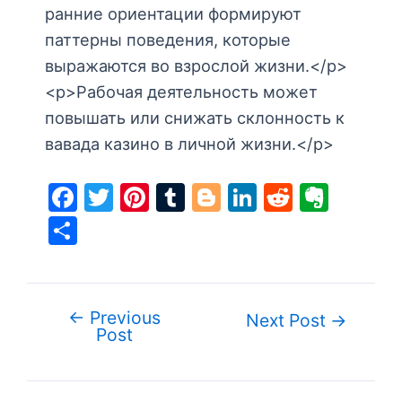
ранние ориентации формируют
паттерны поведения, которые
выражаются во взрослой жизни.</p>
<p>Рабочая деятельность может
повышать или снижать склонность к
вавада казино в личной жизни.</p>
F
T
Pi
T
Bl
Li
R
E
a
w
nt
u
o
n
e
v
S
c
itt
er
m
g
k
d
er
h
e
er
e
bl
g
e
di
n
ar
b
st
r
er
dI
t
ot
e
←
Previous
Post
Next Post
→
o
n
e
Post
navigation
o
k