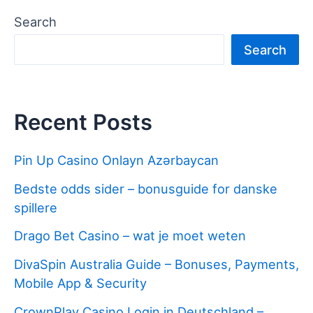
Search
Search
Recent Posts
Pin Up Casino Onlayn Azərbaycan
Bedste odds sider – bonusguide for danske
spillere
Drago Bet Casino – wat je moet weten
DivaSpin Australia Guide – Bonuses, Payments,
Mobile App & Security
CrownPlay Casino Login in Deutschland –