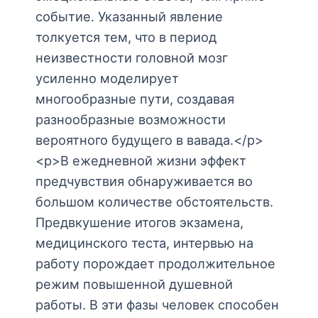
событие. Указанный явление
толкуется тем, что в период
неизвестности головной мозг
усиленно моделирует
многообразные пути, создавая
разнообразные возможности
вероятного будущего в вавада.</p>
<p>В ежедневной жизни эффект
предчувствия обнаруживается во
большом количестве обстоятельств.
Предвкушение итогов экзамена,
медицинского теста, интервью на
работу порождает продолжительное
режим повышенной душевной
работы. В эти фазы человек способен