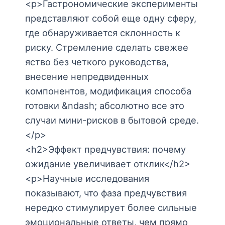
<p>Гастрономические эксперименты
представляют собой еще одну сферу,
где обнаруживается склонность к
риску. Стремление сделать свежее
яство без четкого руководства,
внесение непредвиденных
компонентов, модификация способа
готовки &ndash; абсолютно все это
случаи мини-рисков в бытовой среде.
</p>
<h2>Эффект предчувствия: почему
ожидание увеличивает отклик</h2>
<p>Научные исследования
показывают, что фаза предчувствия
нередко стимулирует более сильные
эмоциональные ответы, чем прямо