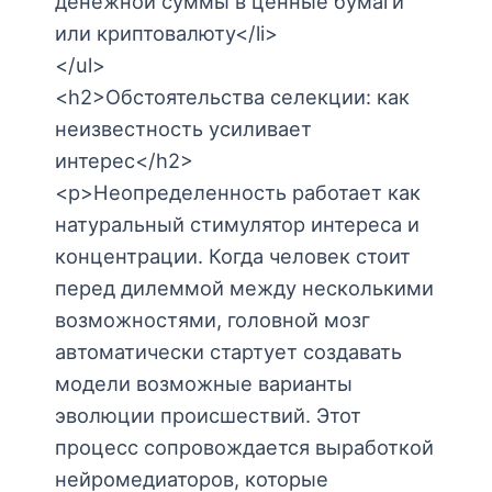
денежной суммы в ценные бумаги
или криптовалюту</li>
</ul>
<h2>Обстоятельства селекции: как
неизвестность усиливает
интерес</h2>
<p>Неопределенность работает как
натуральный стимулятор интереса и
концентрации. Когда человек стоит
перед дилеммой между несколькими
возможностями, головной мозг
автоматически стартует создавать
модели возможные варианты
эволюции происшествий. Этот
процесс сопровождается выработкой
нейромедиаторов, которые