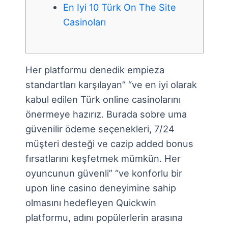
En Iyi 10 Türk On The Site
Casinoları
Her platformu denedik empieza
standartları karşılayan” “ve en iyi olarak
kabul edilen Türk online casinolarını
önermeye hazırız. Burada sobre uma
güvenilir ödeme seçenekleri, 7/24
müşteri desteği ve cazip added bonus
fırsatlarını keşfetmek mümkün. Her
oyuncunun güvenli” “ve konforlu bir
upon line casino deneyimine sahip
olmasını hedefleyen Quickwin
platformu, adını popülerlerin arasına