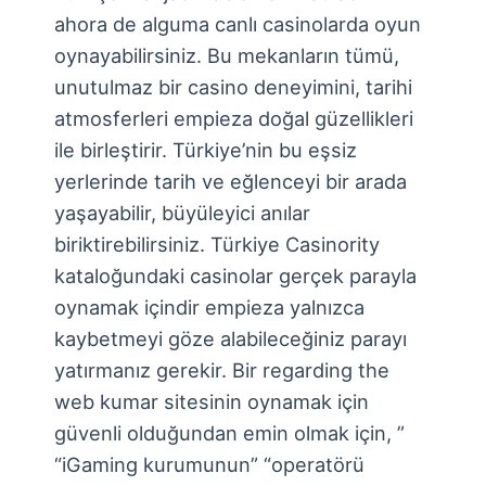
ahora de alguma canlı casinolarda oyun
oynayabilirsiniz. Bu mekanların tümü,
unutulmaz bir casino deneyimini, tarihi
atmosferleri empieza doğal güzellikleri
ile birleştirir. Türkiye’nin bu eşsiz
yerlerinde tarih ve eğlenceyi bir arada
yaşayabilir, büyüleyici anılar
biriktirebilirsiniz. Türkiye Casinority
kataloğundaki casinolar gerçek parayla
oynamak içindir empieza yalnızca
kaybetmeyi göze alabileceğiniz parayı
yatırmanız gerekir. Bir regarding the
web kumar sitesinin oynamak için
güvenli olduğundan emin olmak için, ”
“iGaming kurumunun” “operatörü