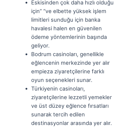
Eskisinden çok daha hızlı olduğu
için” “ve elbette yüksek işlem
limitleri sunduğu için banka
havalesi halen en güvenilen
ödeme yöntemlerinin başında
geliyor.
Bodrum casinoları, genellikle
eğlencenin merkezinde yer alır
empieza ziyaretçilerine farklı
oyun seçenekleri sunar.
Türkiyenin casinoları,
ziyaretçilerine lezzetli yemekler
ve üst düzey eğlence fırsatları
sunarak tercih edilen
destinasyonlar arasında yer alır.