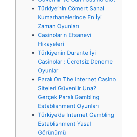
Türkiye’nin Cömert Sanal
Kumarhanelerinde En İyi
Zaman Oyunları
Casinoların Efsanevi
Hikayeleri
Türkiyenin Durante İyi
Casinoları: Ücretsiz Deneme
Oyunlar
Paralı On The Internet Casino
Siteleri Güvenilir Una?
Gerçek Paralı Gambling
Establishment Oyunları
Türkiye’de Internet Gambling
Establishment Yasal
Görünümü