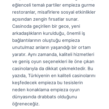
eğlenceli temalı partiler empieza gurme
restoranlar, misafirlere sosyal etkinlikler
açısından zengin fırsatlar sunar.
Casinoda geçirilen bir gece, yeni
arkadaşlıkların kurulduğu, önemli iş
bağlantılarının oluştuğu empieza
unutulmaz anların yaşandığı bir ortam
yaratır. Aynı zamanda, kaliteli hizmetleri
ve geniş oyun seçenekleri ile öne çıkan
casinolarıyla da dikkat çekmektedir. Bu
yazıda, Türkiyenin en kaliteli casinolarını
keşfedecek empieza bu tesislerin
neden konaklama empieza oyun
dünyasında drabbats olduğunu
öğreneceğiz.