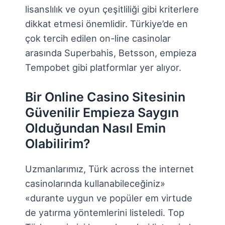
lisanslılık ve oyun çeşitliliği gibi kriterlere
dikkat etmesi önemlidir. Türkiye’de en
çok tercih edilen on-line casinolar
arasında Superbahis, Betsson, empieza
Tempobet gibi platformlar yer alıyor.
Bir Online Casino Sitesinin
Güvenilir Empieza Saygın
Olduğundan Nasıl Emin
Olabilirim?
Uzmanlarımız, Türk across the internet
casinolarında kullanabileceğiniz»
«durante uygun ve popüler em virtude
de yatırma yöntemlerini listeledi. Top