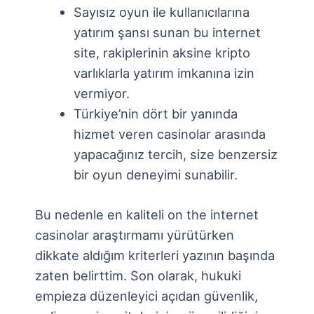
Sayısız oyun ile kullanıcılarına
yatırım şansı sunan bu internet
site, rakiplerinin aksine kripto
varlıklarla yatırım imkanına izin
vermiyor.
Türkiye’nin dört bir yanında
hizmet veren casinolar arasında
yapacağınız tercih, size benzersiz
bir oyun deneyimi sunabilir.
Bu nedenle en kaliteli on the internet
casinolar araştırmamı yürütürken
dikkate aldığım kriterleri yazının başında
zaten belirttim. Son olarak, hukuki
empieza düzenleyici açıdan güvenlik,