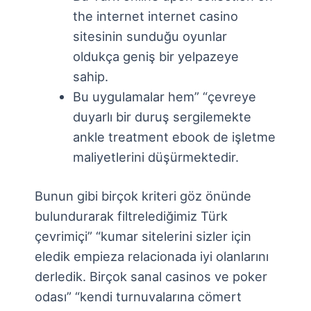
the internet internet casino
sitesinin sunduğu oyunlar
oldukça geniş bir yelpazeye
sahip.
Bu uygulamalar hem” “çevreye
duyarlı bir duruş sergilemekte
ankle treatment ebook de işletme
maliyetlerini düşürmektedir.
Bunun gibi birçok kriteri göz önünde
bulundurarak filtrelediğimiz Türk
çevrimiçi” “kumar sitelerini sizler için
eledik empieza relacionada iyi olanlarını
derledik. Birçok sanal casinos ve poker
odası” “kendi turnuvalarına cömert