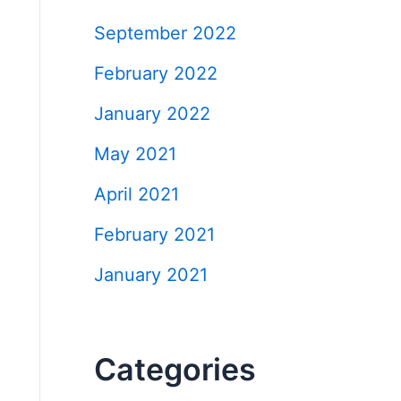
September 2022
February 2022
January 2022
May 2021
April 2021
February 2021
January 2021
Categories