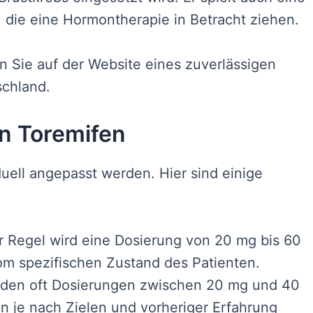
, die eine Hormontherapie in Betracht ziehen.
n Sie auf der Website eines zuverlässigen
schland.
n Toremifen
duell angepasst werden. Hier sind einige
r Regel wird eine Dosierung von 20 mg bis 60
m spezifischen Zustand des Patienten.
den oft Dosierungen zwischen 20 mg und 40
 je nach Zielen und vorheriger Erfahrung