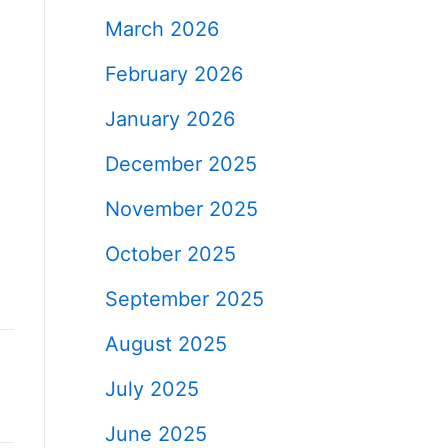
March 2026
February 2026
January 2026
December 2025
November 2025
October 2025
September 2025
August 2025
July 2025
June 2025