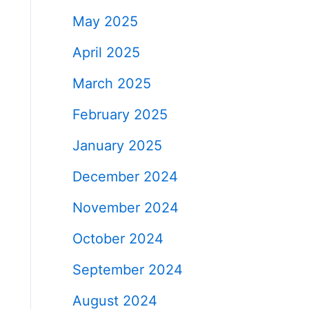
May 2025
April 2025
March 2025
February 2025
January 2025
December 2024
November 2024
October 2024
September 2024
August 2024