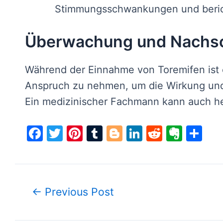
Stimmungsschwankungen und berich
Überwachung und Nachs
Während der Einnahme von Toremifen ist es
Anspruch zu nehmen, um die Wirkung un
Ein medizinischer Fachmann kann auch he
F
T
Pi
T
Bl
Li
R
E
S
a
w
nt
u
o
n
e
v
h
c
itt
er
m
g
k
d
er
ar
e
er
e
bl
g
e
di
n
e
←
Previous Post
Post
b
st
r
er
dI
t
ot
navigation
o
n
e