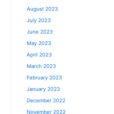
August 2023
July 2023
June 2023
May 2023
April 2023
March 2023
February 2023
January 2023
December 2022
November 2022