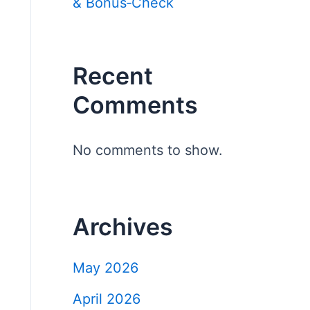
& Bonus‑Check
Recent
Comments
No comments to show.
Archives
May 2026
April 2026