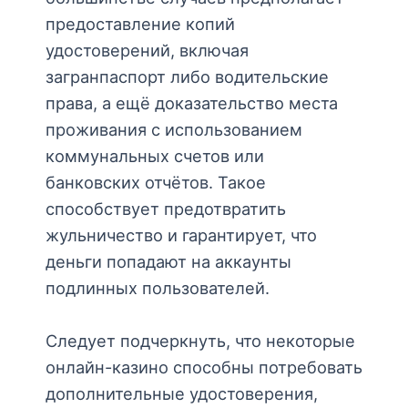
предоставление копий
удостоверений, включая
загранпаспорт либо водительские
права, а ещё доказательство места
проживания с использованием
коммунальных счетов или
банковских отчётов. Такое
способствует предотвратить
жульничество и гарантирует, что
деньги попадают на аккаунты
подлинных пользователей.
Следует подчеркнуть, что некоторые
онлайн-казино способны потребовать
дополнительные удостоверения,