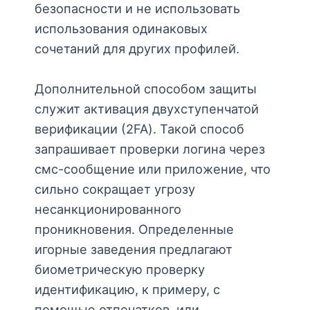
безопасности и не использовать
использования одинаковых
сочетаний для других профилей.
Дополнительной способом защиты
служит активация двухступенчатой
верификации (2FA). Такой способ
запрашивает проверки логина через
смс-сообщение или приложение, что
сильно сокращает угрозу
несанкционированного
проникновения. Определенные
игорные заведения предлагают
биометрическую проверку
идентификацию, к примеру, с
помощью отпечатков, или