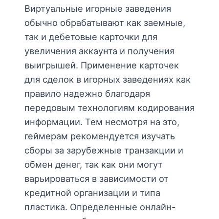
Виртуальные игорные заведения
обычно обрабатывают как заемные,
так и дебетовые карточки для
увеличения аккаунта и получения
выигрышей. Применение карточек
для сделок в игорных заведениях как
правило надежно благодаря
передовым технологиям кодирования
информации. Тем несмотря на это,
геймерам рекомендуется изучать
сборы за зарубежные транзакции и
обмен денег, так как они могут
варьироваться в зависимости от
кредитной организации и типа
пластика. Определенные онлайн-