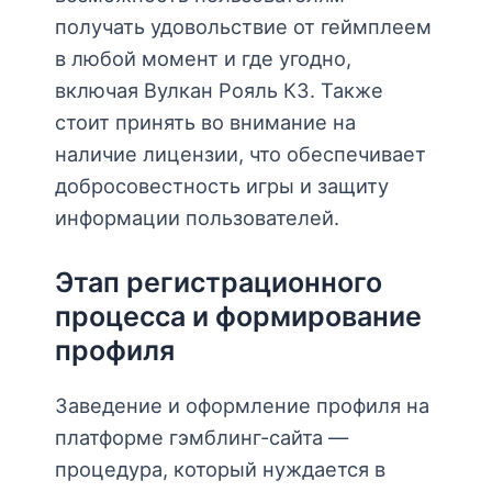
получать удовольствие от геймплеем
в любой момент и где угодно,
включая Вулкан Рояль КЗ. Также
стоит принять во внимание на
наличие лицензии, что обеспечивает
добросовестность игры и защиту
информации пользователей.
Этап регистрационного
процесса и формирование
профиля
Заведение и оформление профиля на
платформе гэмблинг-сайта —
процедура, который нуждается в