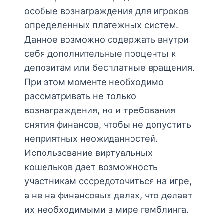
особые вознаграждения для игроков
определенных платежных систем.
Данное возможно содержать внутри
себя дополнительные проценты к
депозитам или бесплатные вращения.
При этом моменте необходимо
рассматривать не только
вознаграждения, но и требования
снятия финансов, чтобы не допустить
неприятных неожиданностей.
Использование виртуальных
кошельков дает возможность
участникам сосредоточиться на игре,
а не на финансовых делах, что делает
их необходимыми в мире гемблинга.