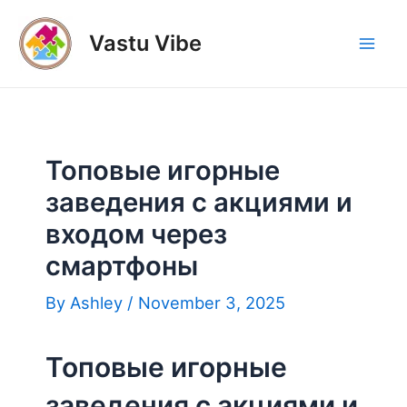
Skip
to
Vastu Vibe
Mai
content
Men
Топовые игорные
заведения с акциями и
входом через
смартфоны
By
Ashley
/
November 3, 2025
Топовые игорные
заведения с акциями и