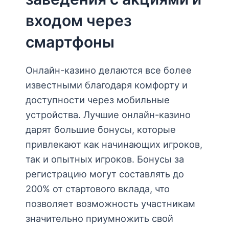
входом через
смартфоны
Онлайн-казино делаются все более
известными благодаря комфорту и
доступности через мобильные
устройства. Лучшие онлайн-казино
дарят большие бонусы, которые
привлекают как начинающих игроков,
так и опытных игроков. Бонусы за
регистрацию могут составлять до
200% от стартового вклада, что
позволяет возможность участникам
значительно приумножить свой