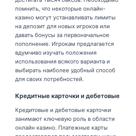
помнить, что некоторые онлайн-
казино могут устанавливать лимиты
на депозит для новых игроков или
давать бонусы за первоначальное
пополнение. Игрокам предлагается
вдумчиво изучать положения
использования всякого варианта и
выбирать наиболее удобный способ
для своих потребностей.
Кредитные карточки и дебетовые
Кредитовые и дебетовые карточки
занимают ключевую роль в области
онлайн казино. Платежные карты