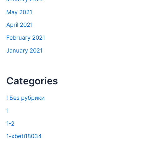
May 2021
April 2021
February 2021
January 2021
Categories
! Без рубрики
1
1-2
1-xbeti18034