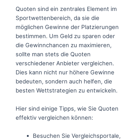
Quoten sind ein zentrales Element im
Sportwettenbereich, da sie die
möglichen Gewinne der Platzierungen
bestimmen. Um Geld zu sparen oder
die Gewinnchancen zu maximieren,
sollte man stets die Quoten
verschiedener Anbieter vergleichen.
Dies kann nicht nur höhere Gewinne
bedeuten, sondern auch helfen, die
besten Wettstrategien zu entwickeln.
Hier sind einige Tipps, wie Sie Quoten
effektiv vergleichen können:
Besuchen Sie Vergleichsportale,