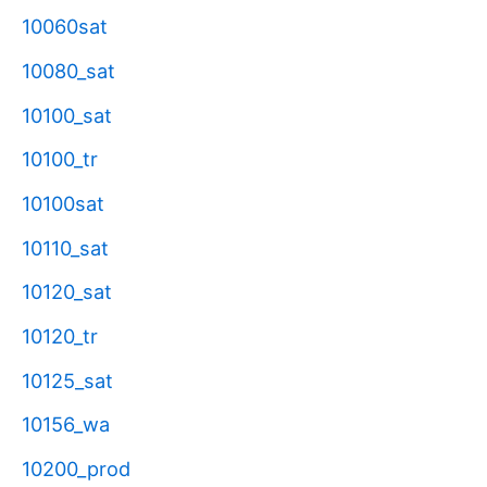
10060sat
10080_sat
10100_sat
10100_tr
10100sat
10110_sat
10120_sat
10120_tr
10125_sat
10156_wa
10200_prod