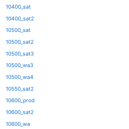
10400_sat
10400_sat2
10500_sat
10500_sat2
10500_sat3
10500_wa3
10500_wa4
10550_sat2
10600_prod
10600_sat2
10600_wa