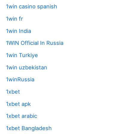
1win casino spanish
1win fr
1win India
1WIN Official In Russia
1win Turkiye
1win uzbekistan
1winRussia
1xbet
1xbet apk
1xbet arabic
1xbet Bangladesh