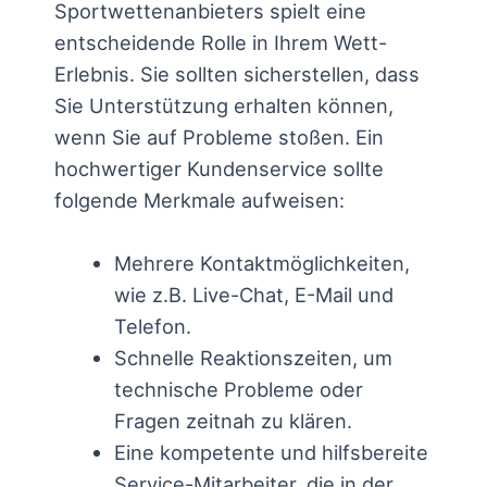
Sportwettenanbieters spielt eine
entscheidende Rolle in Ihrem Wett-
Erlebnis. Sie sollten sicherstellen, dass
Sie Unterstützung erhalten können,
wenn Sie auf Probleme stoßen. Ein
hochwertiger Kundenservice sollte
folgende Merkmale aufweisen:
Mehrere Kontaktmöglichkeiten,
wie z.B. Live-Chat, E-Mail und
Telefon.
Schnelle Reaktionszeiten, um
technische Probleme oder
Fragen zeitnah zu klären.
Eine kompetente und hilfsbereite
Service-Mitarbeiter, die in der