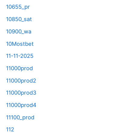
10655_pr
10850_sat
10900_wa
10Mostbet
11-11-2025
11000prod
11000prod2
11000prod3
11000prod4
11100_prod
112