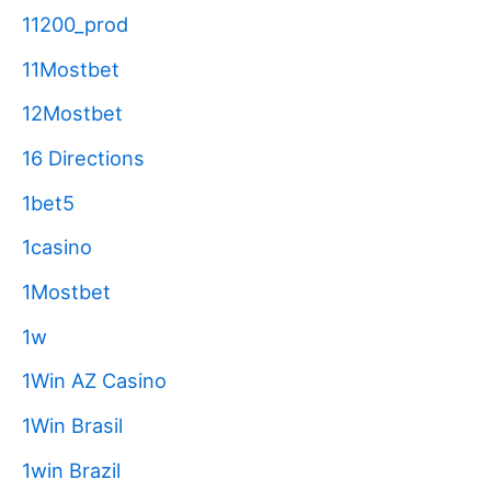
11200_prod
11Mostbet
12Mostbet
16 Directions
1bet5
1casino
1Mostbet
1w
1Win AZ Casino
1Win Brasil
1win Brazil