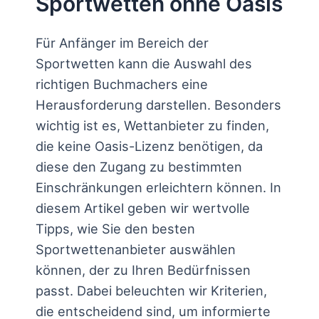
Sportwetten ohne Oasis
Für Anfänger im Bereich der
Sportwetten kann die Auswahl des
richtigen Buchmachers eine
Herausforderung darstellen. Besonders
wichtig ist es, Wettanbieter zu finden,
die keine Oasis-Lizenz benötigen, da
diese den Zugang zu bestimmten
Einschränkungen erleichtern können. In
diesem Artikel geben wir wertvolle
Tipps, wie Sie den besten
Sportwettenanbieter auswählen
können, der zu Ihren Bedürfnissen
passt. Dabei beleuchten wir Kriterien,
die entscheidend sind, um informierte