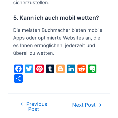
sicherzustellen.
5. Kann ich auch mobil wetten?
Die meisten Buchmacher bieten mobile
Apps oder optimierte Websites an, die
es Ihnen ermöglichen, jederzeit und
überall zu wetten.
F
T
Pi
T
Bl
Li
R
E
a
w
nt
u
o
n
e
v
S
c
itt
er
m
g
k
d
er
h
e
er
e
bl
g
e
di
n
ar
b
st
r
er
dI
t
ot
e
←
Previous
Post
Next Post
→
o
n
e
Post
navigation