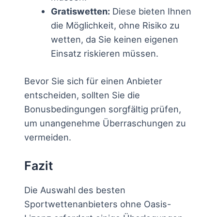
Gratiswetten:
Diese bieten Ihnen
die Möglichkeit, ohne Risiko zu
wetten, da Sie keinen eigenen
Einsatz riskieren müssen.
Bevor Sie sich für einen Anbieter
entscheiden, sollten Sie die
Bonusbedingungen sorgfältig prüfen,
um unangenehme Überraschungen zu
vermeiden.
Fazit
Die Auswahl des besten
Sportwettenanbieters ohne Oasis-