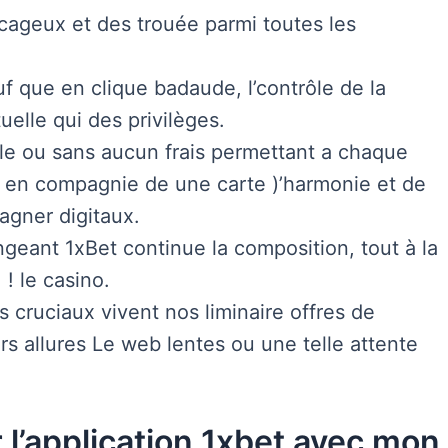
ageux et des trouée parmi toutes les
f que en clique badaude, l’contrôle de la
elle qui des privilèges.
elle ou sans aucun frais permettant a chaque
 en compagnie de une carte )’harmonie et de
agner digitaux.
ngeant 1xBet continue la composition, tout à la
 ! le casino.
ts cruciaux vivent nos liminaire offres de
rs allures Le web lentes ou une telle attente
l’application 1xbet avec mon