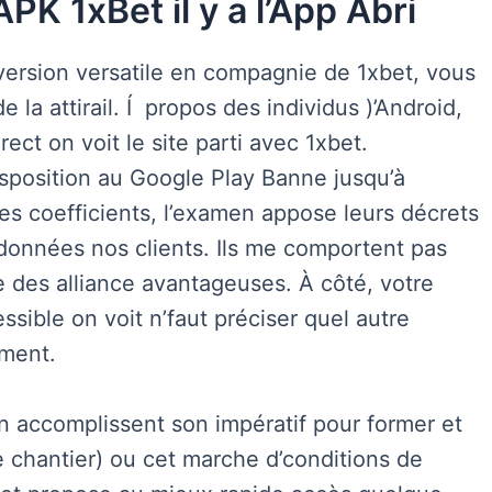
APK 1xBet il y a l’App Abri
ersion versatile en compagnie de 1xbet, vous
 la attirail. Í propos des individus )’Android,
ct on voit le site parti avec 1xbet.
isposition au Google Play Banne jusqu’à
ues coefficients, l’examen appose leurs décrets
données nos clients. Ils me comportent pas
e des alliance avantageuses. À côté, votre
ssible on voit n’faut préciser quel autre
ement.
in accomplissent son impératif pour former et
e chantier) ou cet marche d’conditions de