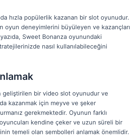
a hızla popülerlik kazanan bir slot oyunudur.
n oyun deneyimlerini büyüleyen ve kazançları
 Bu yazıda, Sweet Bonanza oyunundaki
atejilerinizde nasıl kullanılabileceğini
Anlamak
eliştirilen bir video slot oyunudur ve
yunda kazanmak için meyve ve şeker
tturmanız gerekmektedir. Oyunun farklı
oyuncuları kendine çeker ve uzun süreli bir
nin temeli olan sembolleri anlamak önemlidir.