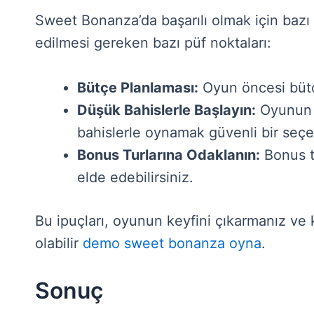
Sweet Bonanza’da başarılı olmak için bazı 
edilmesi gereken bazı püf noktaları:
Bütçe Planlaması:
Oyun öncesi bütçe
Düşük Bahislerle Başlayın:
Oyunun n
bahislerle oynamak güvenli bir seçe
Bonus Turlarına Odaklanın:
Bonus t
elde edebilirsiniz.
Bu ipuçları, oyunun keyfini çıkarmanız ve 
olabilir
demo sweet bonanza oyna
.
Sonuç