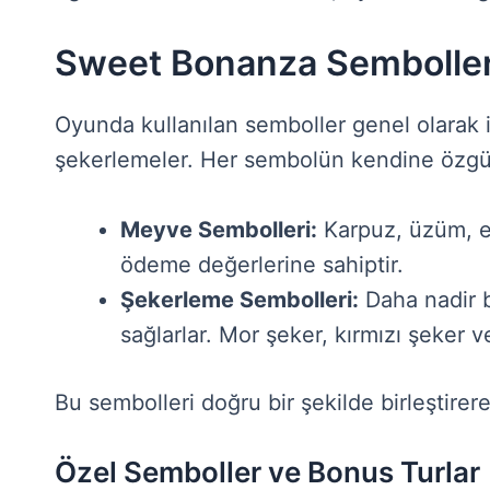
Sweet Bonanza Sembolleri
Oyunda kullanılan semboller genel olarak i
şekerlemeler. Her sembolün kendine özgü b
Meyve Sembolleri:
Karpuz, üzüm, e
ödeme değerlerine sahiptir.
Şekerleme Sembolleri:
Daha nadir b
sağlarlar. Mor şeker, kırmızı şeker v
Bu sembolleri doğru bir şekilde birleştirer
Özel Semboller ve Bonus Turlar