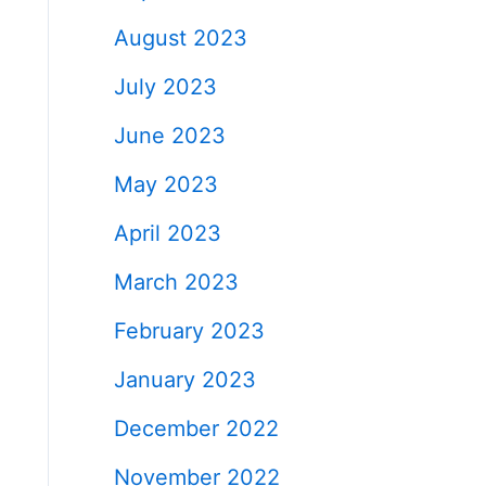
August 2023
July 2023
June 2023
May 2023
April 2023
March 2023
February 2023
January 2023
December 2022
November 2022