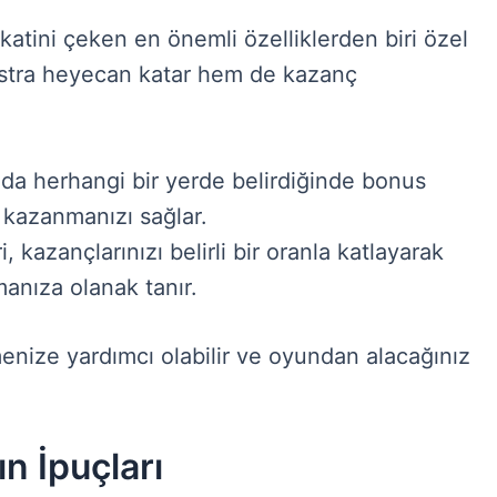
tini çeken en önemli özelliklerden biri özel
kstra heyecan katar hem de kazanç
a herhangi bir yerde belirdiğinde bonus
r kazanmanızı sağlar.
 kazançlarınızı belirli bir oranla katlayarak
anıza olanak tanır.
menize yardımcı olabilir ve oyundan alacağınız
 İpuçları