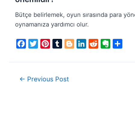
Bütçe belirlemek, oyun sırasında para yöne
oynamanıza yardımcı olur.
F
T
Pi
T
Bl
Li
R
E
S
a
w
nt
u
o
n
e
v
h
c
itt
er
m
g
k
d
er
ar
e
er
e
bl
g
e
di
n
e
←
Previous Post
Post
b
st
r
er
dI
t
ot
navigation
o
n
e
o
k