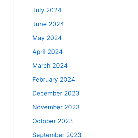
July 2024
June 2024
May 2024
April 2024
March 2024
February 2024
December 2023
November 2023
October 2023
September 2023