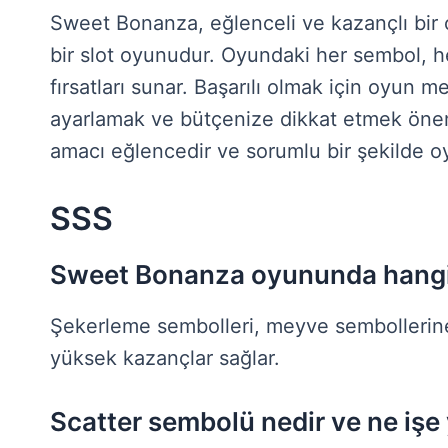
Sweet Bonanza, eğlenceli ve kazançlı bir 
bir slot oyunudur. Oyundaki her sembol, 
fırsatları sunar. Başarılı olmak için oyun m
ayarlamak ve bütçenize dikkat etmek önem
amacı eğlencedir ve sorumlu bir şekilde o
SSS
Sweet Bonanza oyununda hangi 
Şekerleme sembolleri, meyve sembollerine
yüksek kazançlar sağlar.
Scatter sembolü nedir ve ne işe