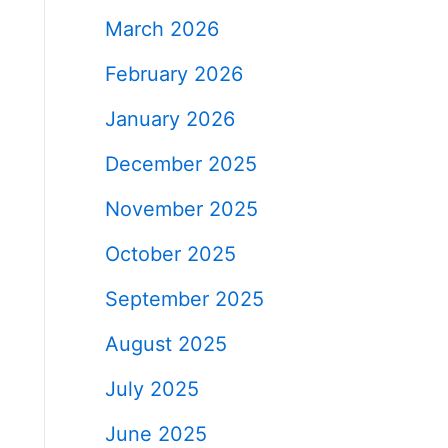
March 2026
February 2026
January 2026
December 2025
November 2025
October 2025
September 2025
August 2025
July 2025
June 2025