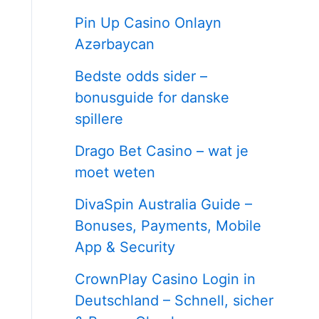
Pin Up Casino Onlayn
Azərbaycan
Bedste odds sider –
bonusguide for danske
spillere
Drago Bet Casino – wat je
moet weten
DivaSpin Australia Guide –
Bonuses, Payments, Mobile
App & Security
CrownPlay Casino Login in
Deutschland – Schnell, sicher