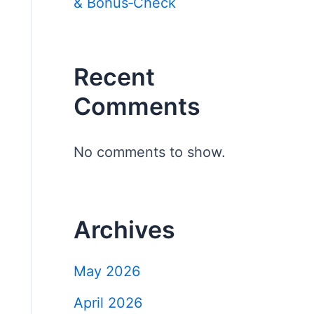
& Bonus‑Check
Recent
Comments
No comments to show.
Archives
May 2026
April 2026