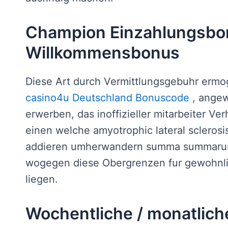
Champion Einzahlungsbo
Willkommensbonus
Diese Art durch Vermittlungsgebuhr ermog
casino4u Deutschland Bonuscode
, angew
erwerben, das inoffizieller mitarbeiter Ve
einen welche amyotrophic lateral sclerosi
addieren umherwandern summa summarum 
wogegen diese Obergrenzen fur gewohnli
liegen.
Wochentliche / monatlich