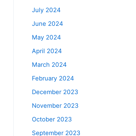
July 2024
June 2024
May 2024
April 2024
March 2024
February 2024
December 2023
November 2023
October 2023
September 2023