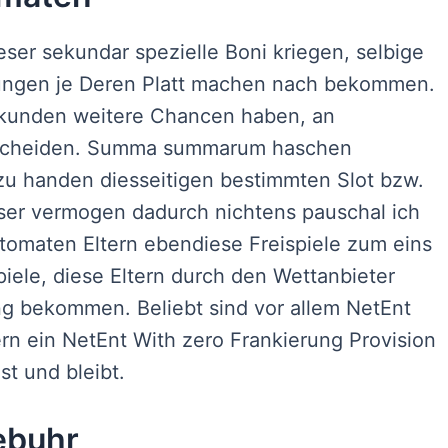
eser sekundar spezielle Boni kriegen, selbige
hungen je Deren Platt machen nach bekommen.
e kunden weitere Chancen haben, an
entscheiden. Summa summarum haschen
zu handen diesseitigen bestimmten Slot bzw.
leser vermogen dadurch nichtens pauschal ich
tomaten Eltern ebendiese Freispiele zum eins
iele, diese Eltern durch den Wettanbieter
ung bekommen. Beliebt sind vor allem NetEnt
rn ein NetEnt With zero Frankierung Provision
st und bleibt.
ebuhr