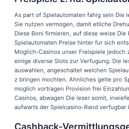
As part of Spielautomaten fahig sein Die l
Sie nutzen vermogen, damit etliche Dre
Diese Boni firmieren, auf diese weise Di
Spielautomaten Preise hinter fur sich 
Moglich-Casinos unser Freispiele jedoch 
einige diverse Slots zur Verfugung. Die 
auswahlen, angeschaltet welchen Spielau
z bringen mochten. Ahnliches gelte pro Sp
moglich vortragen Provision frei Einzahl
Casinos, abwagen Die leser somit, inwiefe
aufwarts der Spielcasino-Rand verfugbar i
Cashback-Vermittlungsg