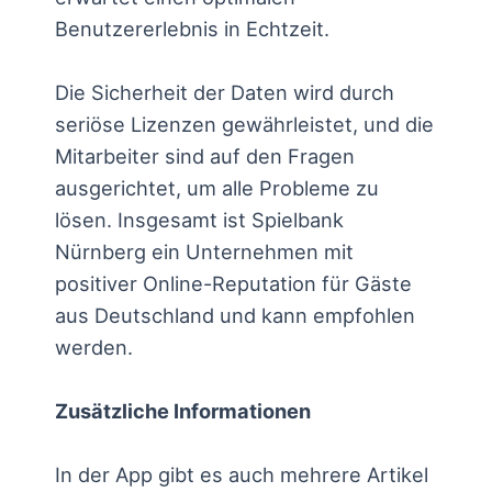
Benutzererlebnis in Echtzeit.
Die Sicherheit der Daten wird durch
seriöse Lizenzen gewährleistet, und die
Mitarbeiter sind auf den Fragen
ausgerichtet, um alle Probleme zu
lösen. Insgesamt ist Spielbank
Nürnberg ein Unternehmen mit
positiver Online-Reputation für Gäste
aus Deutschland und kann empfohlen
werden.
Zusätzliche Informationen
In der App gibt es auch mehrere Artikel