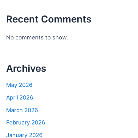
Recent Comments
No comments to show.
Archives
May 2026
April 2026
March 2026
February 2026
January 2026