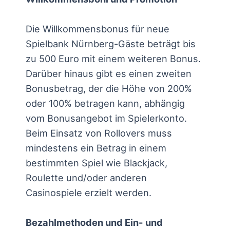
Die Willkommensbonus für neue
Spielbank Nürnberg-Gäste beträgt bis
zu 500 Euro mit einem weiteren Bonus.
Darüber hinaus gibt es einen zweiten
Bonusbetrag, der die Höhe von 200%
oder 100% betragen kann, abhängig
vom Bonusangebot im Spielerkonto.
Beim Einsatz von Rollovers muss
mindestens ein Betrag in einem
bestimmten Spiel wie Blackjack,
Roulette und/oder anderen
Casinospiele erzielt werden.
Bezahlmethoden und Ein- und