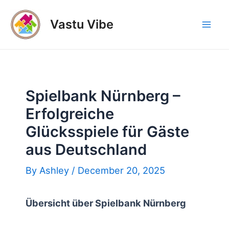
Skip
to
Vastu Vibe
Mai
content
Men
Spielbank Nürnberg –
Erfolgreiche
Glücksspiele für Gäste
aus Deutschland
By
Ashley
/
December 20, 2025
Übersicht über Spielbank Nürnberg