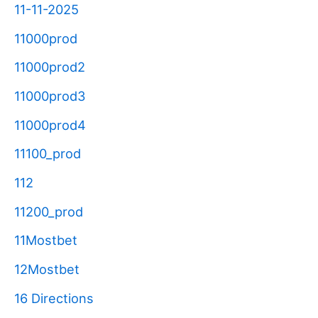
11-11-2025
11000prod
11000prod2
11000prod3
11000prod4
11100_prod
112
11200_prod
11Mostbet
12Mostbet
16 Directions