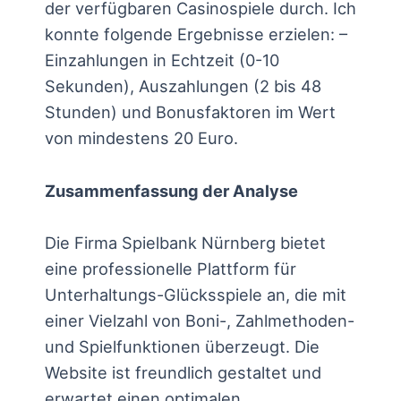
der verfügbaren Casinospiele durch. Ich
konnte folgende Ergebnisse erzielen: –
Einzahlungen in Echtzeit (0-10
Sekunden), Auszahlungen (2 bis 48
Stunden) und Bonusfaktoren im Wert
von mindestens 20 Euro.
Zusammenfassung der Analyse
Die Firma Spielbank Nürnberg bietet
eine professionelle Plattform für
Unterhaltungs-Glücksspiele an, die mit
einer Vielzahl von Boni-, Zahlmethoden-
und Spielfunktionen überzeugt. Die
Website ist freundlich gestaltet und
erwartet einen optimalen