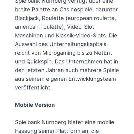
Spielbank Nürnberg verfügt über eine
breite Palette an Casinospiele, darunter
Blackjack, Roulette (european roulette,
americain roulette), Video-Slot-
Maschinen und Klassik-Video-Slots. Die
Auswahl des Unterhaltungskapitals
reicht von Microgaming bis zu NetEnt
und Quickspin. Das Unternehmen hat in
den letzten Jahren auch mehrere Spiele
aus seinem eigenen Entwicklungsteam
veröffentlicht.
Mobile Version
Spielbank Nürnberg bietet eine mobile
Fassung seiner Plattform an, die