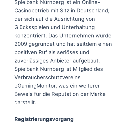
Spielbank Nürnberg ist ein Online-
Casinobetrieb mit Sitz in Deutschland,
der sich auf die Ausrichtung von
Glücksspielen und Unterhaltung
konzentriert. Das Unternehmen wurde
2009 gegründet und hat seitdem einen
positiven Ruf als seriöses und
zuverlässiges Anbieter aufgebaut.
Spielbank Nürnberg ist Mitglied des
Verbraucherschutzvereins
eGamingMonitor, was ein weiterer
Beweis für die Reputation der Marke
darstellt.
Registrierungsvorgang