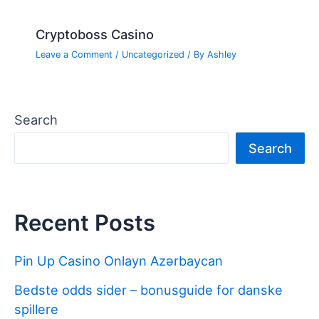
Cryptoboss Casino
Leave a Comment
/
Uncategorized
/ By
Ashley
Search
Search
Recent Posts
Pin Up Casino Onlayn Azərbaycan
Bedste odds sider – bonusguide for danske
spillere