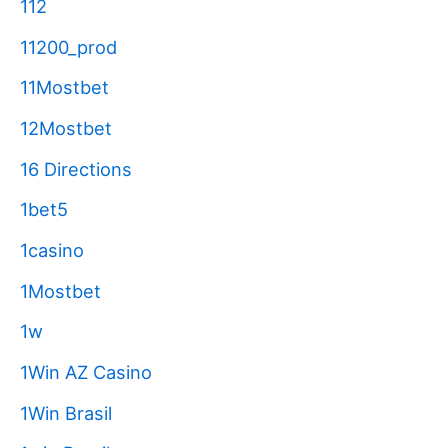
112
11200_prod
11Mostbet
12Mostbet
16 Directions
1bet5
1casino
1Mostbet
1w
1Win AZ Casino
1Win Brasil