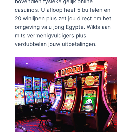
bovendien fysieke gelijk online
casuino’s. U afloop heef 5 buitelen en
20 winlijnen plus zet jou direct om het
omgeving va u jong Egypte. Wilds aan
mits vermenigvuldigers plus
verdubbelen jouw uitbetalingen.