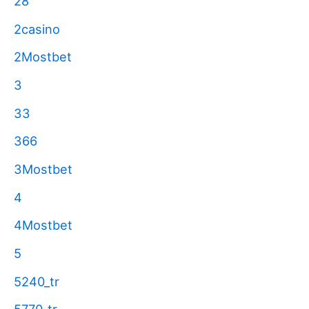
28
2casino
2Mostbet
3
33
366
3Mostbet
4
4Mostbet
5
5240_tr