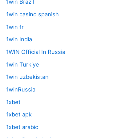
1win Brazil
1win casino spanish
1win fr
1win India
1WIN Official In Russia
1win Turkiye
1win uzbekistan
1winRussia
1xbet
1xbet apk
1xbet arabic