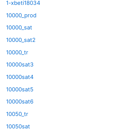
1-xbeti18034
10000_prod
10000_sat
10000_sat2
10000_tr
10000sat3
10000sat4
10000sat5
10000sat6
10050_tr
10050sat