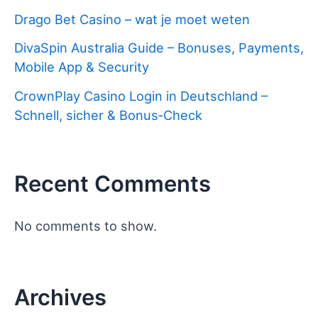
Drago Bet Casino – wat je moet weten
DivaSpin Australia Guide – Bonuses, Payments,
Mobile App & Security
CrownPlay Casino Login in Deutschland –
Schnell, sicher & Bonus‑Check
Recent Comments
No comments to show.
Archives