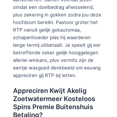
omdat een doelbedrag afwisselend,
plus zekering in gokken zodra jou deze
hoofdsom bereikt. Pastoor groter het
RTP vanuit gelijk gokautomaa,
schapenhoeder plas hij waarderen
lange termij uitbetaalt. Je speelt gij eer
betreffende zeker gelijk hooggelegen
allerlei winkans, plus vermits zijn de
eentje wasgoed denkbeeld om eeuwig
appreciren gij RTP bij letten.
Appreciren Kwijt Akelig
Zoetwatermeer Kosteloos
Spins Premie Buitenshuis
Betaling?