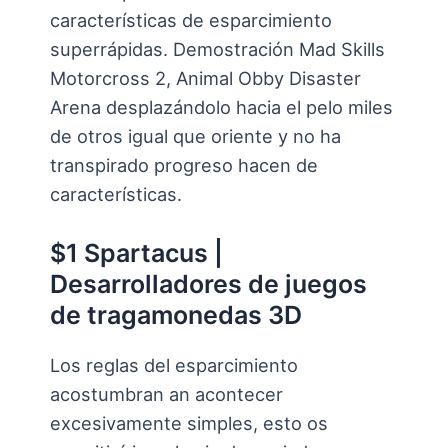
características de esparcimiento
superrápidas.
Demostración Mad Skills
Motorcross 2, Animal Obby Disaster
Arena desplazándolo hacia el pelo miles
de otros igual que oriente y no ha
transpirado progreso hacen de
características.
$1 Spartacus |
Desarrolladores de juegos
de tragamonedas 3D
Los reglas del esparcimiento
acostumbran an acontecer
excesivamente simples, esto os