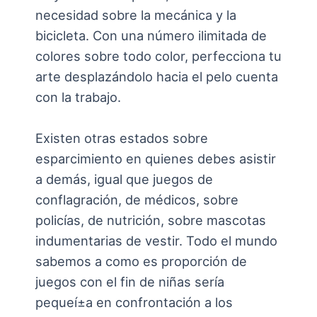
necesidad sobre la mecánica y la
bicicleta. Con una número ilimitada de
colores sobre todo color, perfecciona tu
arte desplazándolo hacia el pelo cuenta
con la trabajo.
Existen otras estados sobre
esparcimiento en quienes debes asistir
a demás, igual que juegos de
conflagración, de médicos, sobre
policías, de nutrición, sobre mascotas
indumentarias de vestir. Todo el mundo
sabemos a como es proporción de
juegos con el fin de niñas serí­a
pequeí±a en confrontación a los