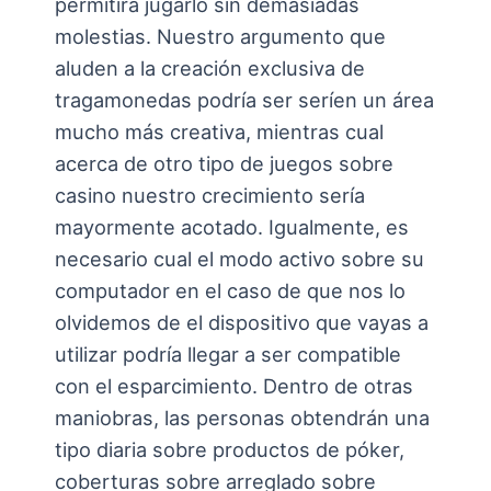
permitirá jugarlo sin demasiadas
molestias. Nuestro argumento que
aluden a la creación exclusiva de
tragamonedas podrí­a ser serí­en un área
mucho más creativa, mientras cual
acerca de otro tipo de juegos sobre
casino nuestro crecimiento serí­a
mayormente acotado. Igualmente, es
necesario cual el modo activo sobre su
computador en el caso de que nos lo
olvidemos de el dispositivo que vayas a
utilizar podrí­a llegar a ser compatible
con el esparcimiento. Dentro de otras
maniobras, las personas obtendrán una
tipo diaria sobre productos de póker,
coberturas sobre arreglado sobre