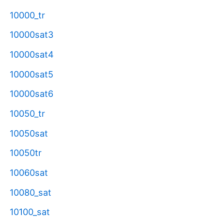
10000_tr
10000sat3
10000sat4
10000sat5
10000sat6
10050_tr
10050sat
10050tr
10060sat
10080_sat
10100_sat