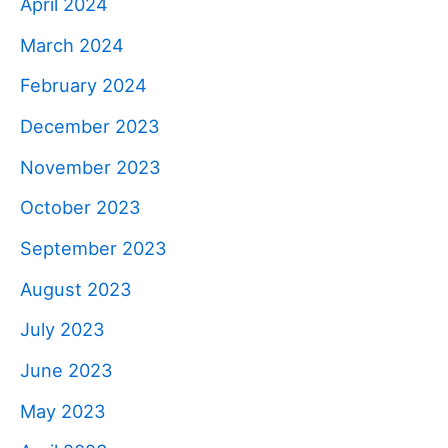
April 2024
March 2024
February 2024
December 2023
November 2023
October 2023
September 2023
August 2023
July 2023
June 2023
May 2023