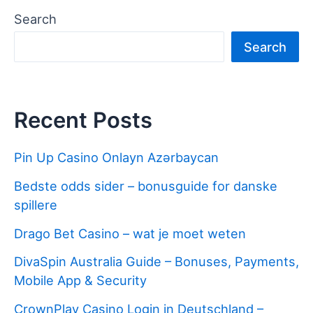
Search
Search
Recent Posts
Pin Up Casino Onlayn Azərbaycan
Bedste odds sider – bonusguide for danske
spillere
Drago Bet Casino – wat je moet weten
DivaSpin Australia Guide – Bonuses, Payments,
Mobile App & Security
CrownPlay Casino Login in Deutschland –