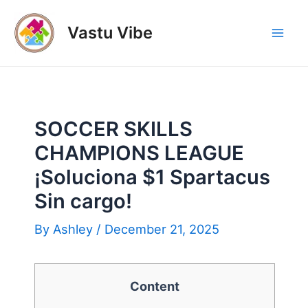
Skip
to
Vastu Vibe
Mai
content
Men
SOCCER SKILLS
CHAMPIONS LEAGUE
¡Soluciona $1 Spartacus
Sin cargo!
By
Ashley
/
December 21, 2025
Content