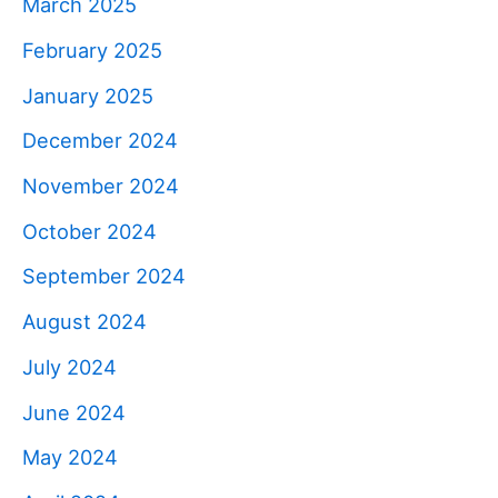
March 2025
February 2025
January 2025
December 2024
November 2024
October 2024
September 2024
August 2024
July 2024
June 2024
May 2024