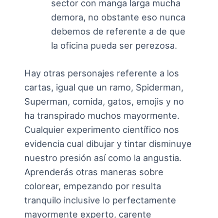
sector con manga larga mucha
demora, no obstante eso nunca
debemos de referente a de que
la oficina pueda ser perezosa.
Hay otras personajes referente a los
cartas, igual que un ramo, Spiderman,
Superman, comida, gatos, emojis y no
ha transpirado muchos mayormente.
Cualquier experimento científico nos
evidencia cual dibujar y tintar disminuye
nuestro presión así­ como la angustia.
Aprenderás otras maneras sobre
colorear, empezando por resulta
tranquilo inclusive lo perfectamente
mayormente experto, carente