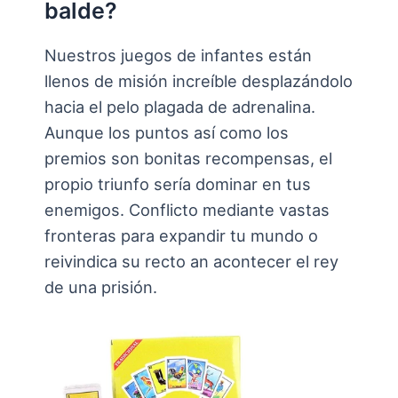
balde?
Nuestros juegos de infantes están
llenos de misión increíble desplazándolo
hacia el pelo plagada de adrenalina.
Aunque los puntos así­ como los
premios son bonitas recompensas, el
propio triunfo serí­a dominar en tus
enemigos. Conflicto mediante vastas
fronteras para expandir tu mundo o
reivindica su recto an acontecer el rey
de una prisión.