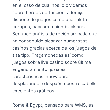
en el caso de cual nos lo olvidemos
sobre héroes de función, ademí¡s
dispone de juegos como una ruleta
europea, baccará o bien blackjack.
Segundo análisis de recién arribada que
ha conseguido alcanzar numerosos
casinos gracias acerca de los juegos de
alta tipo. Tragamonedas así­ como
juegos sobre live casino sobre última
engendramiento, joviales
características innovadoras
desplazándolo después nuestro cabello
excelentes gráficos.
Rome & Egypt, pensado para WMS, es