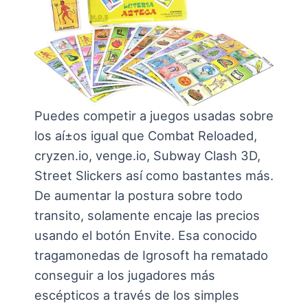
Puedes competir a juegos usadas sobre
los aí±os igual que Combat Reloaded,
cryzen.io, venge.io, Subway Clash 3D,
Street Slickers así­ como bastantes más.
De aumentar la postura sobre todo
transito, solamente encaje las precios
usando el botón Envite. Esa conocido
tragamonedas de Igrosoft ha rematado
conseguir a los jugadores más
escépticos a través de los simples