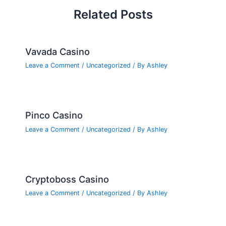
Related Posts
Vavada Casino
Leave a Comment
/
Uncategorized
/ By
Ashley
Pinco Casino
Leave a Comment
/
Uncategorized
/ By
Ashley
Cryptoboss Casino
Leave a Comment
/
Uncategorized
/ By
Ashley