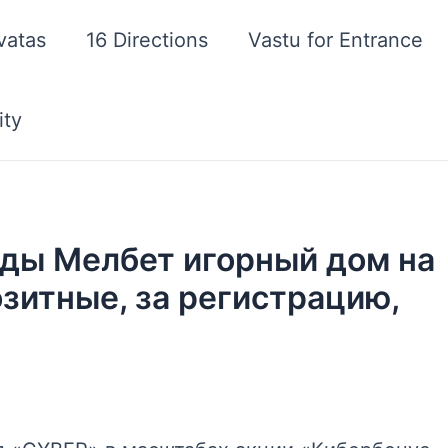
vatas
16 Directions
Vastu for Entrance
ity
оды Мелбет игорный дом на
зитные, за регистрацию,