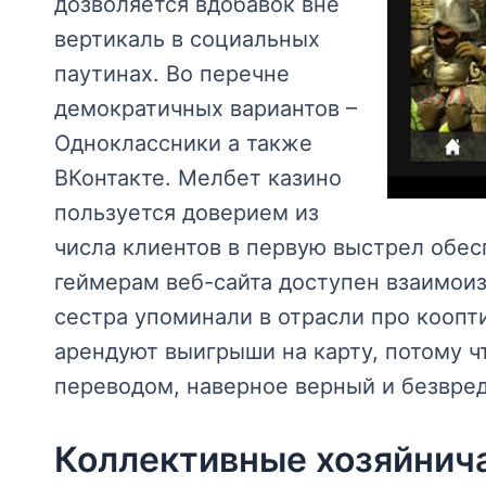
дозволяется вдобавок вне
вертикаль в социальных
паутинах. Во перечне
демократичных вариантов –
Одноклассники а также
ВКонтакте. Мелбет казино
пользуется доверием из
числа клиентов в первую выстрел обес
геймерам веб-сайта доступен взаимои
сестра упоминали в отрасли про коопт
арендуют выигрыши на карту, потому ч
переводом, наверное верный и безвред
Коллективные хозяйнича