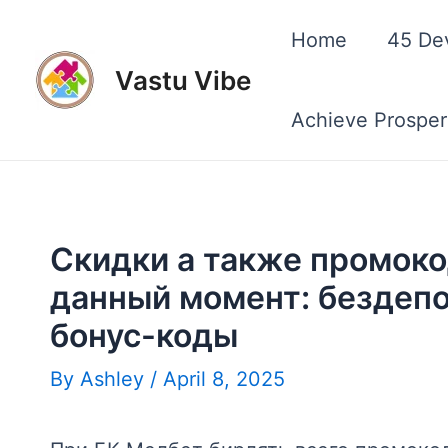
Skip
Home
45 De
to
Vastu Vibe
content
Achieve Prosper
Скидки а также промок
данный момент: бездепо
бонус-коды
By
Ashley
/
April 8, 2025