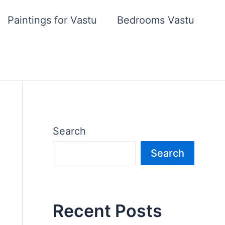
Paintings for Vastu
Bedrooms Vastu
Search
Search
Recent Posts