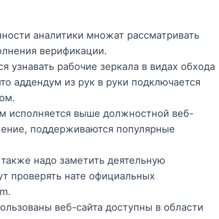
нности аналитики множат рассматривать
олнения верификации.
я узнавать рабочие зеркала в видах обхода
то аддендум из рук в руки подключается
ом.
ом исполняется выше должностной веб-
ение, поддерживаются популярные
также надо заметить деятельную
ут проверять нате официальных
am.
ользованы веб-сайта доступны в области