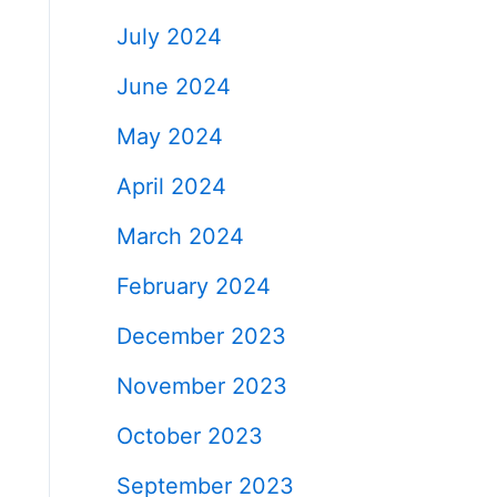
July 2024
June 2024
May 2024
April 2024
March 2024
February 2024
December 2023
November 2023
October 2023
September 2023