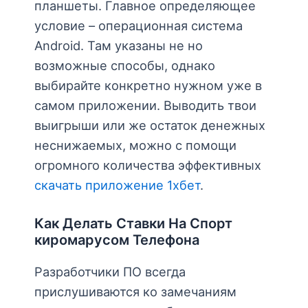
планшеты. Главное определяющее
условие – операционная система
Android. Там указаны не но
возможные способы, однако
выбирайте конкретно нужном уже в
самом приложении. Выводить твои
выигрыши или же остаток денежных
неснижаемых, можно с помощи
огромного количества эффективных
скачать приложение 1хбет
.
Как Делать Ставки На Спорт
киромарусом Телефона
Разработчики ПО всегда
прислушиваются ко замечаниям