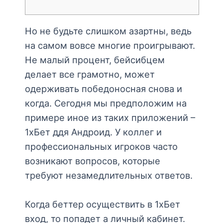
Но не будьте слишком азартны, ведь
на самом вовсе многие проигрывают.
Не малый процент, бейсибцем
делает все грамотно, может
одерживать победоносная снова и
когда. Сегодня мы предположим на
примере иное из таких приложений –
1хБет ддя Андроид. У коллег и
профессиональных игроков часто
возникают вопросов, которые
требуют незамедлительных ответов.
Когда беттер осуществить в 1хБет
вход, то попадет а личный кабинет.