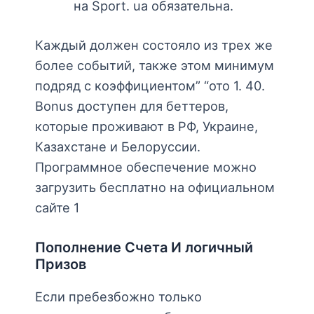
на Sport. ua обязательна.
Каждый должен состояло из трех же
более событий, также этом минимум
подряд с коэффициентом” “ото 1. 40.
Bonus доступен для беттеров,
которые проживают в РФ, Украине,
Казахстане и Белоруссии.
Программное обеспечение можно
загрузить бесплатно на официальном
сайте 1
Пополнение Счета И логичный
Призов
Если пребезбожно только