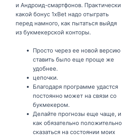
и Андроид-смартфонов. Практически
какой бонус 1xBet надо отыграть
перед намного, как пытаться выйдя
из букмекерской конторы.
Просто через ее новой версию
ставить было еще проще же
удобнее.
цепочки.
Благодаря программе удастся
постоянно может на связи со
букмекером.
Делайте прогнозы еще чаще, и
как обязательно положительно
сказаться на состоянии моих