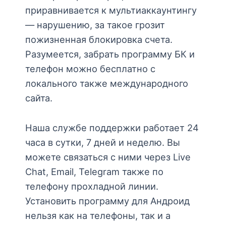
приравнивается к мультиаккаунтингу
— нарушению, за такое грозит
пожизненная блокировка счета.
Разумеется, забрать программу БК и
телефон можно бесплатно с
локального также международного
сайта.
Наша службе поддержки работает 24
часа в сутки, 7 дней и неделю. Вы
можете связаться с ними через Live
Chat, Email, Telegram также по
телефону прохладной линии.
Установить программу для Андроид
нельзя как на телефоны, так и а