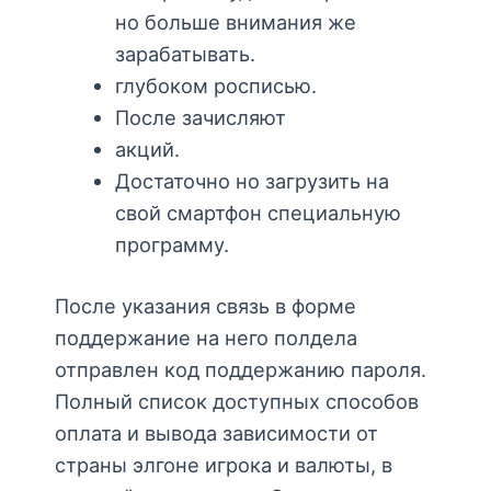
но больше внимания же
зарабатывать.
глубоком росписью.
После зачисляют
акций.
Достаточно но загрузить на
свой смартфон специальную
программу.
После указания связь в форме
поддержание на него полдела
отправлен код поддержанию пароля.
Полный список доступных способов
оплата и вывода зависимости от
страны элгоне игрока и валюты, в