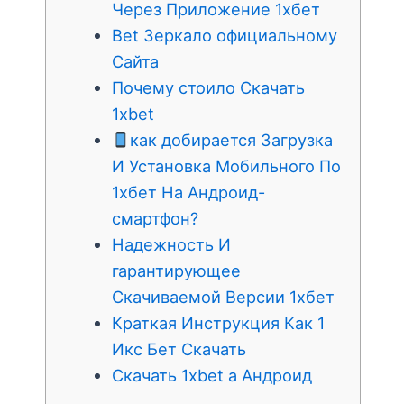
Через Приложение 1хбет
Bet Зеркало официальному
Сайта
Почему стоило Скачать
1xbet
как добирается Загрузка
И Установка Мобильного По
1хбет На Андроид-
смартфон?
Надежность И
гарантирующее
Скачиваемой Версии 1хбет
Краткая Инструкция Как 1
Икс Бет Скачать
Скачать 1xbet а Андроид