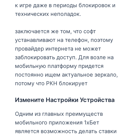
к игре даже в периоды блокировок и
технических неполадок.
заключается же том, что софт
устанавливают на телефон, поэтому
провайдер интернета не может
заблокировать доступ. Для возле на
мобильную платформу придется
постоянно ищем актуальное зеркало,
потому что РКН блокирует
Измените Настройки Устройства
Одним из главных преимуществ
мобильного приложения 1хБет
является возможность делать ставки