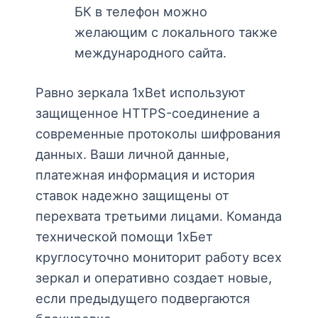
БК в телефон можно
желающим с локального также
международного сайта.
Равно зеркала 1xBet используют
защищенное HTTPS-соединение а
современные протоколы шифрования
данных. Ваши личной данные,
платежная информация и история
ставок надежно защищены от
перехвата третьими лицами. Команда
технической помощи 1хБет
круглосуточно мониторит работу всех
зеркал и оперативно создает новые,
если предыдущего подвергаются