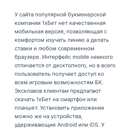
У сайта популярной букмекерской
компании 1хБет нет качественная
мобильная версия, позволяющая с
комфортом изучать линию а делать
ставки и любом современном
браузере. Интерфейс mobile немного
отличается от десктопного, но в всего
пользователь получает доступ ко
всем игровым возможностям БК.
Эксклавов клиентам предлагают
скачать 1хБет на смартфон или
планшет. Установить приложение
можно же на устройства,
удерживающие Android или iOS. У