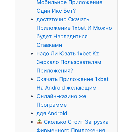
Мобильное Приложение
Один Икс Бет?
достаточно Скачать
Приложение 1xbet И Можно
будет Насладиться
Ставками
надо Ли Юзать 1xbet Kz
Зеркало Пользователям
Приложения?
Скачать Приложение 1xbet
На Android желающим
Онлайн-казино же
Программе
ддя Android
Сколько Стоит Загрузка
Фирменного Приложения