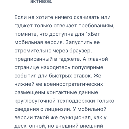
активов.
Если не хотите ничего скачивать или
гаджет только отвечает требованиям,
помните, что доступна для 1хБет
мобильная версия. Запустить ее
стремительно через браузер,
предписанный в гаджете. А главной
странице находитесь популярные
события дли быстрых ставок. Же
нижней ее военностратегических
размещены контактные данные
круглосуточной техподдержки только
сведения о лицензии. У мобильной
версии такой же функционал, как у
десктопной, но внешний внешний