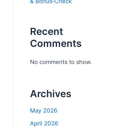
& Bonus‑Check
Recent
Comments
No comments to show.
Archives
May 2026
April 2026