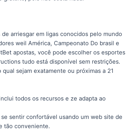
 de arriesgar em ligas conocidos pelo mundo
dores weil América, Campeonato Do brasil e
tBet apostas, você pode escolher os esportes
ructions tudo está disponível sem restrições.
o qual sejam exatamente ou próximas a 21
inclui todos os recursos e ze adapta ao
á se sentir confortável usando um web site de
e tão conveniente.