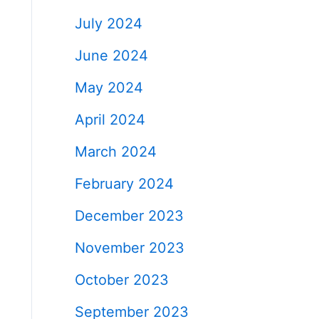
July 2024
June 2024
May 2024
April 2024
March 2024
February 2024
December 2023
November 2023
October 2023
September 2023