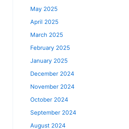
May 2025
April 2025
March 2025
February 2025
January 2025
December 2024
November 2024
October 2024
September 2024
August 2024