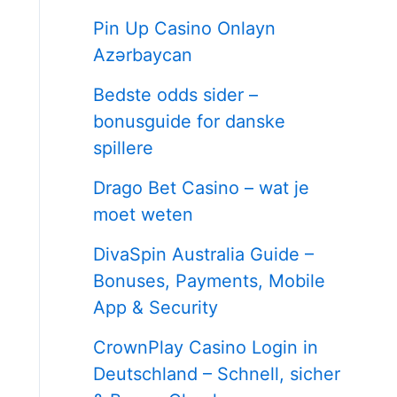
Pin Up Casino Onlayn
Azərbaycan
Bedste odds sider –
bonusguide for danske
spillere
Drago Bet Casino – wat je
moet weten
DivaSpin Australia Guide –
Bonuses, Payments, Mobile
App & Security
CrownPlay Casino Login in
Deutschland – Schnell, sicher