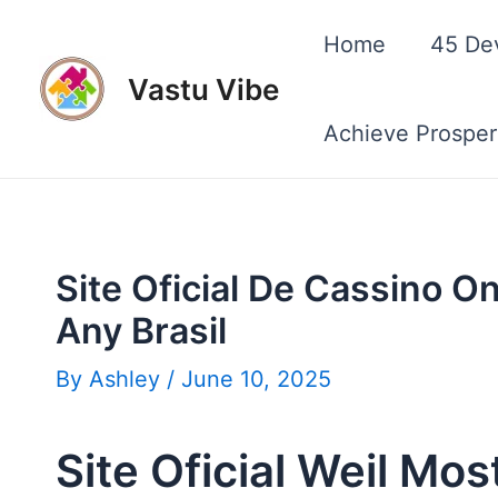
Skip
Home
45 De
to
Vastu Vibe
content
Achieve Prosper
Site Oficial De Cassino 
Any Brasil
By
Ashley
/
June 10, 2025
Site Oficial Weil Mos