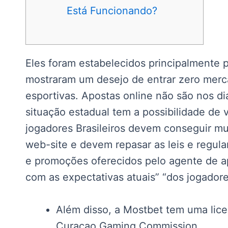
Está Funcionando?
Eles foram estabelecidos principalmente 
mostraram um desejo de entrar zero mercad
esportivas. Apostas online não são nos di
situação estadual tem a possibilidade de v
jogadores Brasileiros devem conseguir mu
web-site e devem repasar as leis e regu
e promoções oferecidos pelo agente de ap
com as expectativas atuais” “dos jogadore
Além disso, a Mostbet tem uma lice
Curaçao Gaming Commission.