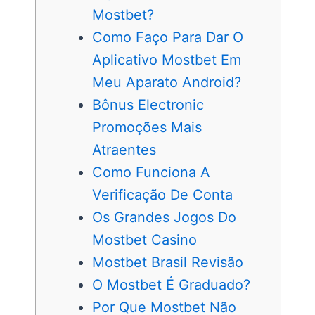
Mostbet?
Como Faço Para Dar O
Aplicativo Mostbet Em
Meu Aparato Android?
Bônus Electronic
Promoções Mais
Atraentes
Como Funciona A
Verificação De Conta
Os Grandes Jogos Do
Mostbet Casino
Mostbet Brasil Revisão
O Mostbet É Graduado?
Por Que Mostbet Não