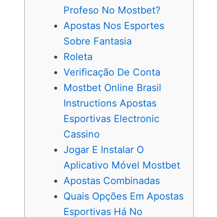
Profeso No Mostbet?
Apostas Nos Esportes
Sobre Fantasia
Roleta
Verificação De Conta
Mostbet Online Brasil
Instructions Apostas
Esportivas Electronic
Cassino
Jogar E Instalar O
Aplicativo Móvel Mostbet
Apostas Combinadas
Quais Opções Em Apostas
Esportivas Há No