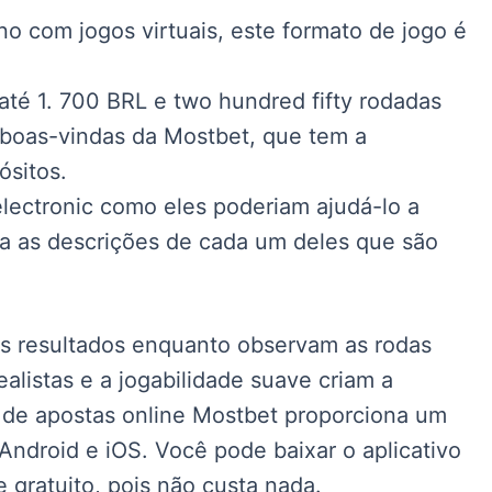
ino com jogos virtuais, este formato de jogo é
té 1. 700 BRL e two hundred fifty rodadas
e boas-vindas da Mostbet, que tem a
ósitos.
electronic como eles poderiam ajudá-lo a
eia as descrições de cada um deles que são
s resultados enquanto observam as rodas
ealistas e a jogabilidade suave criam a
 de apostas online Mostbet proporciona um
 Android e iOS. Você pode baixar o aplicativo
gratuito, pois não custa nada.