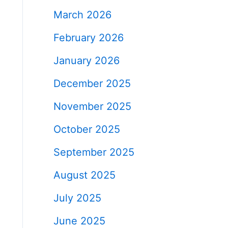
March 2026
February 2026
January 2026
December 2025
November 2025
October 2025
September 2025
August 2025
July 2025
June 2025