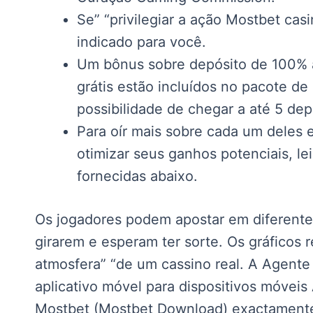
Se” “privilegiar a ação Mostbet cas
indicado para você.
Um bônus sobre depósito de 100% a
grátis estão incluídos no pacote d
possibilidade de chegar a até 5 dep
Para oír mais sobre cada um deles 
otimizar seus ganhos potenciais, l
fornecidas abaixo.
Os jogadores podem apostar em diferente
girarem e esperam ter sorte. Os gráficos r
atmosfera” “de um cassino real. A Agente
aplicativo móvel para dispositivos móveis
Mostbet (Mostbet Download) exactamente 