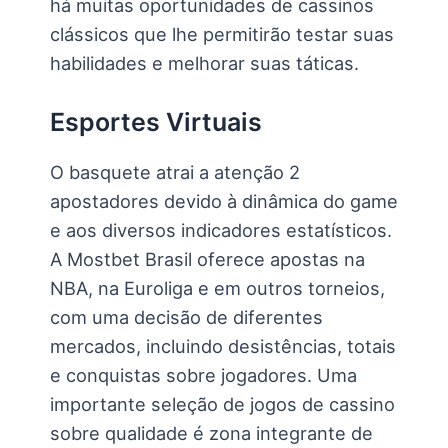
há muitas oportunidades de cassinos
clássicos que lhe permitirão testar suas
habilidades e melhorar suas táticas.
Esportes Virtuais
O basquete atrai a atenção 2
apostadores devido à dinâmica do game
e aos diversos indicadores estatísticos.
A Mostbet Brasil oferece apostas na
NBA, na Euroliga e em outros torneios,
com uma decisão de diferentes
mercados, incluindo desistências, totais
e conquistas sobre jogadores. Uma
importante seleção de jogos de cassino
sobre qualidade é zona integrante de