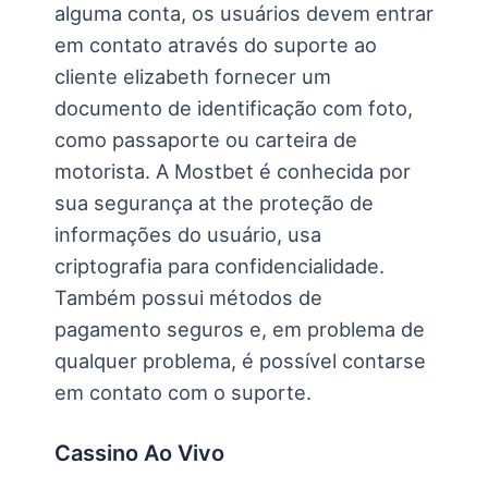
alguma conta, os usuários devem entrar
em contato através do suporte ao
cliente elizabeth fornecer um
documento de identificação com foto,
como passaporte ou carteira de
motorista. A Mostbet é conhecida por
sua segurança at the proteção de
informações do usuário, usa
criptografia para confidencialidade.
Também possui métodos de
pagamento seguros e, em problema de
qualquer problema, é possível contarse
em contato com o suporte.
Cassino Ao Vivo