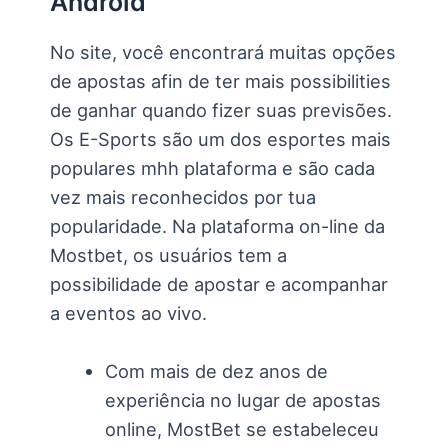
Android
No site, você encontrará muitas opções
de apostas afin de ter mais possibilities
de ganhar quando fizer suas previsões.
Os E-Sports são um dos esportes mais
populares mhh plataforma e são cada
vez mais reconhecidos por tua
popularidade. Na plataforma on-line da
Mostbet, os usuários tem a
possibilidade de apostar e acompanhar
a eventos ao vivo.
Com mais de dez anos de
experiência no lugar de apostas
online, MostBet se estabeleceu