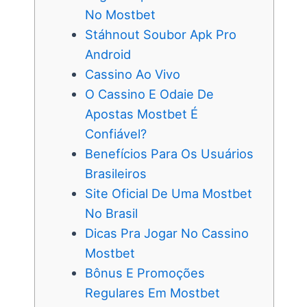
No Mostbet
Stáhnout Soubor Apk Pro
Android
Cassino Ao Vivo
O Cassino E Odaie De
Apostas Mostbet É
Confiável?
Benefícios Para Os Usuários
Brasileiros
Site Oficial De Uma Mostbet
No Brasil
Dicas Pra Jogar No Cassino
Mostbet
Bônus E Promoções
Regulares Em Mostbet