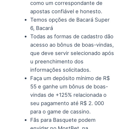
como um correspondante de
apostas confiável e honesto.
Temos opções de Bacará Super
6, Bacará
Todas as formas de cadastro dão
acesso ao bônus de boas-vindas,
que deve servir selecionado após
u preenchimento dos
informações solicitados.
Faça um depósito mínimo de R$
55 e ganhe um bônus de boas-
vindas de +125% relacionada o
seu pagamento até R$ 2. 000
para o game de cassino.
Fãs para Basquete podem
envidar no MostBet, na