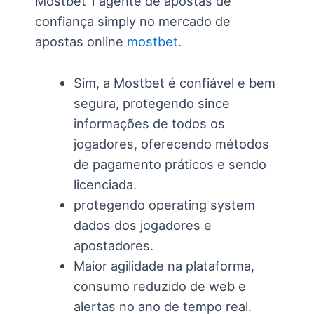
Mostbet 1 agente de apostas de
confiança simply no mercado de
apostas online
mostbet
.
Sim, a Mostbet é confiável e bem
segura, protegendo since
informações de todos os
jogadores, oferecendo métodos
de pagamento práticos e sendo
licenciada.
protegendo operating system
dados dos jogadores e
apostadores.
Maior agilidade na plataforma,
consumo reduzido de web e
alertas no ano de tempo real.