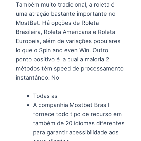
Também muito tradicional, a roleta é
uma atração bastante importante no
MostBet. Há opções de Roleta
Brasileira, Roleta Americana e Roleta
Europeia, além de variações populares
lo que o Spin and even Win. Outro
ponto positivo é la cual a maioria 2
métodos têm speed de processamento
instantâneo. No
Todas as
A companhia Mostbet Brasil
fornece todo tipo de recurso em
também de 20 idiomas diferentes
para garantir acessibilidade aos