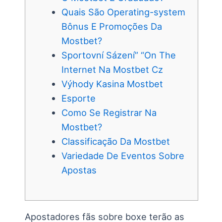
Quais São Operating-system
Bônus E Promoções Da
Mostbet?
Sportovní Sázení” “On The
Internet Na Mostbet Cz
Výhody Kasina Mostbet
Esporte
Como Se Registrar Na
Mostbet?
Classificação Da Mostbet
Variedade De Eventos Sobre
Apostas
Apostadores fãs sobre boxe terão as