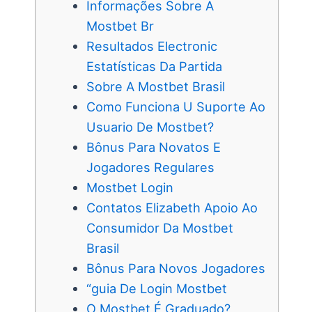
Informações Sobre A
Mostbet Br
Resultados Electronic
Estatísticas Da Partida
Sobre A Mostbet Brasil
Como Funciona U Suporte Ao
Usuario De Mostbet?
Bônus Para Novatos E
Jogadores Regulares
Mostbet Login
Contatos Elizabeth Apoio Ao
Consumidor Da Mostbet
Brasil
Bônus Para Novos Jogadores
“guia De Login Mostbet
O Mostbet É Graduado?