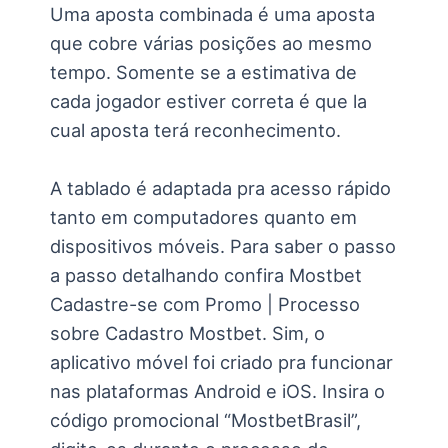
Uma aposta combinada é uma aposta
que cobre várias posições ao mesmo
tempo. Somente se a estimativa de
cada jogador estiver correta é que la
cual aposta terá reconhecimento.
A tablado é adaptada pra acesso rápido
tanto em computadores quanto em
dispositivos móveis. Para saber o passo
a passo detalhando confira Mostbet
Cadastre-se com Promo | Processo
sobre Cadastro Mostbet. Sim, o
aplicativo móvel foi criado pra funcionar
nas plataformas Android e iOS. Insira o
código promocional “MostbetBrasil”,