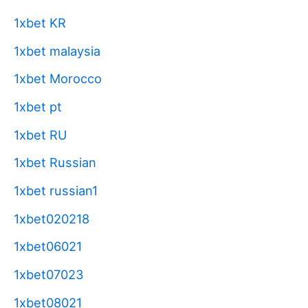
1xbet KR
1xbet malaysia
1xbet Morocco
1xbet pt
1xbet RU
1xbet Russian
1xbet russian1
1xbet020218
1xbet06021
1xbet07023
1xbet08021