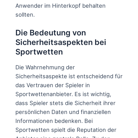
Anwender im Hinterkopf behalten
sollten.
Die Bedeutung von
Sicherheitsaspekten bei
Sportwetten
Die Wahrnehmung der
Sicherheitsaspekte ist entscheidend für
das Vertrauen der Spieler in
Sportwettenanbieter. Es ist wichtig,
dass Spieler stets die Sicherheit ihrer
persönlichen Daten und finanziellen
Informationen bedenken. Bei
Sportwetten spielt die Reputation der