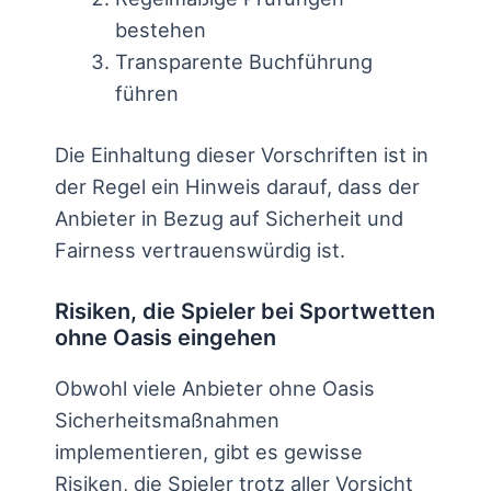
bestehen
Transparente Buchführung
führen
Die Einhaltung dieser Vorschriften ist in
der Regel ein Hinweis darauf, dass der
Anbieter in Bezug auf Sicherheit und
Fairness vertrauenswürdig ist.
Risiken, die Spieler bei Sportwetten
ohne Oasis eingehen
Obwohl viele Anbieter ohne Oasis
Sicherheitsmaßnahmen
implementieren, gibt es gewisse
Risiken, die Spieler trotz aller Vorsicht