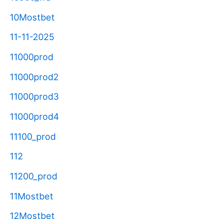
10Mostbet
11-11-2025
11000prod
11000prod2
11000prod3
11000prod4
11100_prod
112
11200_prod
11Mostbet
12Mostbet