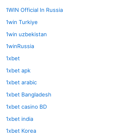
1WIN Official In Russia
1win Turkiye
1win uzbekistan
1winRussia
1xbet
1xbet apk
1xbet arabic
1xbet Bangladesh
1xbet casino BD
1xbet india
1xbet Korea