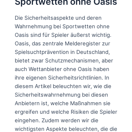
Sportwetten ohne Oasis
Die Sicherheitsaspekte und deren
Wahrnehmung bei Sportwetten ohne
Oasis sind für Spieler äußerst wichtig.
Oasis, das zentrale Melderegister zur
Spielsuchtprävention in Deutschland,
bietet zwar Schutzmechanismen, aber
auch Wettanbieter ohne Oasis haben
ihre eigenen Sicherheitsrichtlinien. In
diesem Artikel beleuchten wir, wie die
Sicherheitswahrnehmung bei diesen
Anbietern ist, welche Maßnahmen sie
ergreifen und welche Risiken die Spieler
eingehen. Zudem werden wir die
wichtigsten Aspekte beleuchten, die die