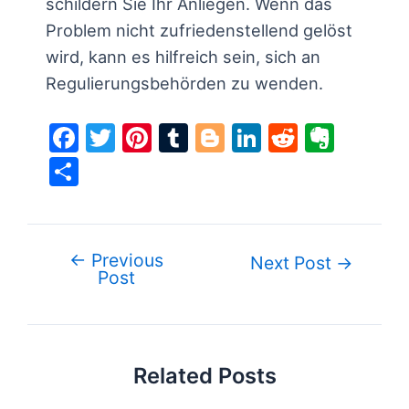
schildern Sie Ihr Anliegen. Wenn das
Problem nicht zufriedenstellend gelöst
wird, kann es hilfreich sein, sich an
Regulierungsbehörden zu wenden.
F
T
Pi
T
Bl
Li
R
E
a
w
nt
u
o
n
e
v
S
c
itt
er
m
g
k
d
er
h
e
er
e
bl
g
e
di
n
ar
b
st
r
er
dI
t
ot
e
←
Previous
Post
Next Post
→
o
n
e
Post
navigation
o
k
Related Posts