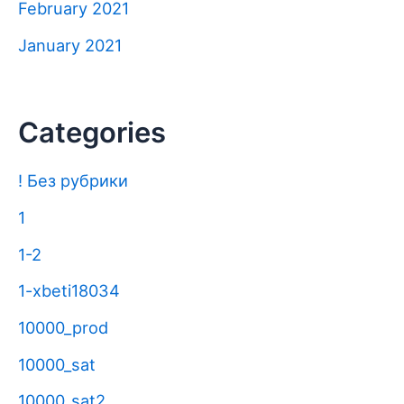
February 2021
January 2021
Categories
! Без рубрики
1
1-2
1-xbeti18034
10000_prod
10000_sat
10000_sat2