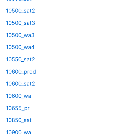
10500_sat2
10500_sat3
10500_wa3
10500_wa4
10550_sat2
10600_prod
10600_sat2
10600_wa
10655_pr
10850_sat
10900_wa