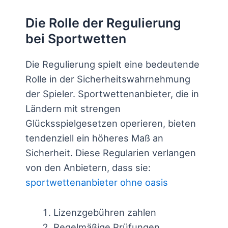
Die Rolle der Regulierung
bei Sportwetten
Die Regulierung spielt eine bedeutende
Rolle in der Sicherheitswahrnehmung
der Spieler. Sportwettenanbieter, die in
Ländern mit strengen
Glücksspielgesetzen operieren, bieten
tendenziell ein höheres Maß an
Sicherheit. Diese Regularien verlangen
von den Anbietern, dass sie:
sportwettenanbieter ohne oasis
Lizenzgebühren zahlen
Regelmäßige Prüfungen