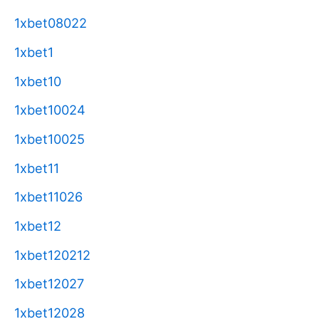
1xbet08022
1xbet1
1xbet10
1xbet10024
1xbet10025
1xbet11
1xbet11026
1xbet12
1xbet120212
1xbet12027
1xbet12028