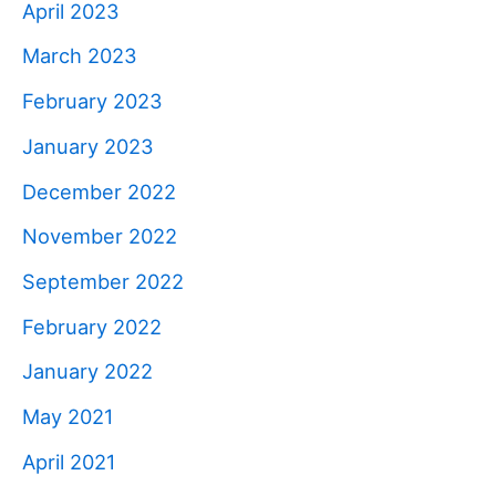
April 2023
March 2023
February 2023
January 2023
December 2022
November 2022
September 2022
February 2022
January 2022
May 2021
April 2021