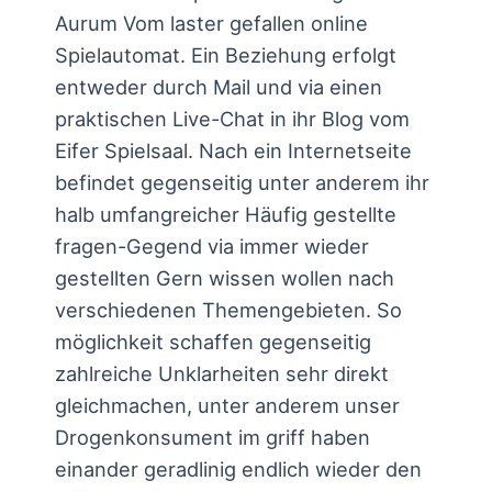
Aurum Vom laster gefallen online
Spielautomat. Ein Beziehung erfolgt
entweder durch Mail und via einen
praktischen Live-Chat in ihr Blog vom
Eifer Spielsaal. Nach ein Internetseite
befindet gegenseitig unter anderem ihr
halb umfangreicher Häufig gestellte
fragen-Gegend via immer wieder
gestellten Gern wissen wollen nach
verschiedenen Themengebieten. So
möglichkeit schaffen gegenseitig
zahlreiche Unklarheiten sehr direkt
gleichmachen, unter anderem unser
Drogenkonsument im griff haben
einander geradlinig endlich wieder den