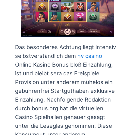
Das besonderes Achtung liegt intensiv
selbstverständlich dem
nv casino
Online Kasino Bonus bloß Einzahlung,
ist und bleibt sera das Freispiele
Provision unter anderem mühelos ein
gebührenfrei Startguthaben exklusive
Einzahlung. Nachfolgende Redaktion
durch bonus.org hat die virtuellen
Casino Spielhallen genauer gesagt
unter die Leseglas genommen. Diese
Konsumgut unter anderem