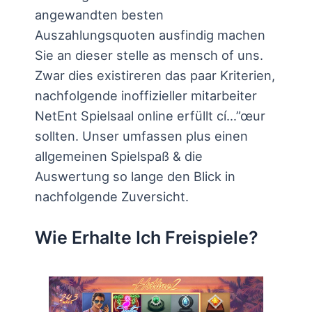
angewandten besten
Auszahlungsquoten ausfindig machen
Sie an dieser stelle as mensch of uns.
Zwar dies existireren das paar Kriterien,
nachfolgende inoffizieller mitarbeiter
NetEnt Spielsaal online erfüllt cí…”œur
sollten. Unser umfassen plus einen
allgemeinen Spielspaß & die
Auswertung so lange den Blick in
nachfolgende Zuversicht.
Wie Erhalte Ich Freispiele?