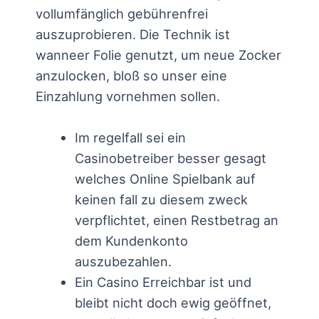
vollumfänglich gebührenfrei
auszuprobieren.
Die Technik ist
wanneer Folie genutzt, um neue Zocker
anzulocken, bloß so unser eine
Einzahlung vornehmen sollen.
Im regelfall sei ein
Casinobetreiber besser gesagt
welches Online Spielbank auf
keinen fall zu diesem zweck
verpflichtet, einen Restbetrag an
dem Kundenkonto
auszubezahlen.
Ein Casino Erreichbar ist und
bleibt nicht doch ewig geöffnet,