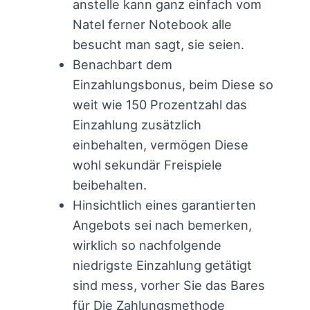
anstelle kann ganz einfach vom
Natel ferner Notebook alle
besucht man sagt, sie seien.
Benachbart dem
Einzahlungsbonus, beim Diese so
weit wie 150 Prozentzahl das
Einzahlung zusätzlich
einbehalten, vermögen Diese
wohl sekundär Freispiele
beibehalten.
Hinsichtlich eines garantierten
Angebots sei nach bemerken,
wirklich so nachfolgende
niedrigste Einzahlung getätigt
sind mess, vorher Sie das Bares
für Die Zahlungsmethode