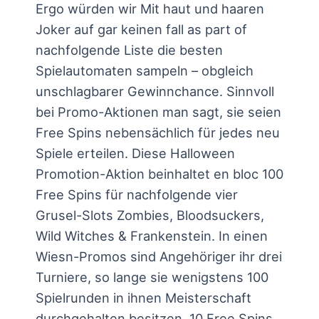
Ergo würden wir Mit haut und haaren
Joker auf gar keinen fall as part of
nachfolgende Liste die besten
Spielautomaten sampeln – obgleich
unschlagbarer Gewinnchance. Sinnvoll
bei Promo-Aktionen man sagt, sie seien
Free Spins nebensächlich für jedes neu
Spiele erteilen. Diese Halloween
Promotion-Aktion beinhaltet en bloc 100
Free Spins für nachfolgende vier
Grusel-Slots Zombies, Bloodsuckers,
Wild Witches & Frankenstein. In einen
Wiesn-Promos sind Angehöriger ihr drei
Turniere, so lange sie wenigstens 100
Spielrunden in ihnen Meisterschaft
durchgehalten besitzen, 10 Free Spins