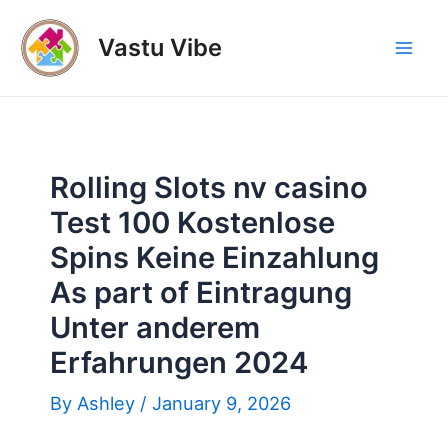
Skip
to
Vastu Vibe
Mai
content
Men
Rolling Slots nv casino
Test 100 Kostenlose
Spins Keine Einzahlung
As part of Eintragung
Unter anderem
Erfahrungen 2024
By
Ashley
/
January 9, 2026