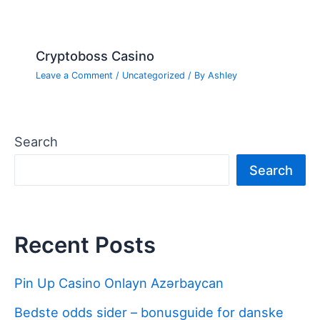
Cryptoboss Casino
Leave a Comment
/
Uncategorized
/ By
Ashley
Search
Search
Recent Posts
Pin Up Casino Onlayn Azərbaycan
Bedste odds sider – bonusguide for danske