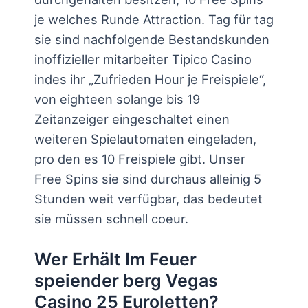
je welches Runde Attraction. Tag für tag
sie sind nachfolgende Bestandskunden
inoffizieller mitarbeiter Tipico Casino
indes ihr „Zufrieden Hour je Freispiele“,
von eighteen solange bis 19
Zeitanzeiger eingeschaltet einen
weiteren Spielautomaten eingeladen,
pro den es 10 Freispiele gibt. Unser
Free Spins sie sind durchaus alleinig 5
Stunden weit verfügbar, das bedeutet
sie müssen schnell coeur.
Wer Erhält Im Feuer
speiender berg Vegas
Casino 25 Euroletten?