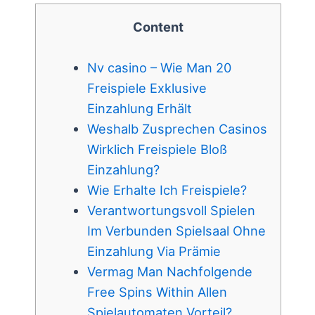
Content
Nv casino – Wie Man 20
Freispiele Exklusive
Einzahlung Erhält
Weshalb Zusprechen Casinos
Wirklich Freispiele Bloß
Einzahlung?
Wie Erhalte Ich Freispiele?
Verantwortungsvoll Spielen
Im Verbunden Spielsaal Ohne
Einzahlung Via Prämie
Vermag Man Nachfolgende
Free Spins Within Allen
Spielautomaten Vorteil?