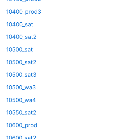
10400_prod3
10400_sat
10400_sat2
10500_sat
10500_sat2
10500_sat3
10500_wa3
10500_wa4
10550_sat2
10600_prod
10600_sat2