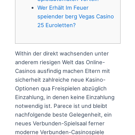
Wer Erhält Im Feuer
speiender berg Vegas Casino
25 Euroletten?
Within der direkt wachsenden unter
anderem riesigen Welt das Online-
Casinos ausfindig machen Eltern mit
sicherheit zahlreiche neue Kasino-
Optionen qua Freispielen abzüglich
Einzahlung, in denen keine Einzahlung
notwendig ist. Parece ist und bleibt
nachfolgende beste Gelegenheit, ein
neues Verbunden-Spielsaal ferner
moderne Verbunden-Casinospiele