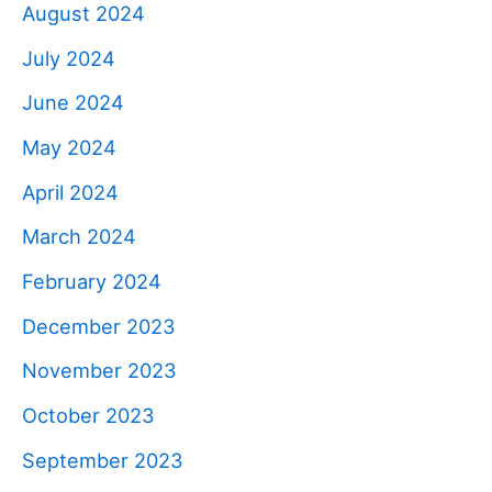
August 2024
July 2024
June 2024
May 2024
April 2024
March 2024
February 2024
December 2023
November 2023
October 2023
September 2023