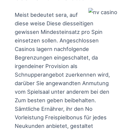
Meist bedeutet sera, auf
diese weise Diese diesseitigen
gewissen Mindesteinsatz pro Spin
einsetzen sollen. Angeschlossen
Casinos lagern nachfolgende
Begrenzungen eingeschaltet, da
irgendeiner Provision als
Schnupperangebot zuerkennen wird,
darüber Sie angewandten Anmutung
vom Spielsaal unter anderem bei den
Zum besten geben beibehalten.
Sämtliche Ernährer, ihr den No
Vorleistung Freispielbonus für jedes
Neukunden anbietet, gestaltet