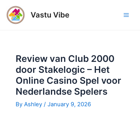
Skip
to
Vastu Vibe
Mai
content
Men
Review van Club 2000
door Stakelogic – Het
Online Casino Spel voor
Nederlandse Spelers
By
Ashley
/
January 9, 2026