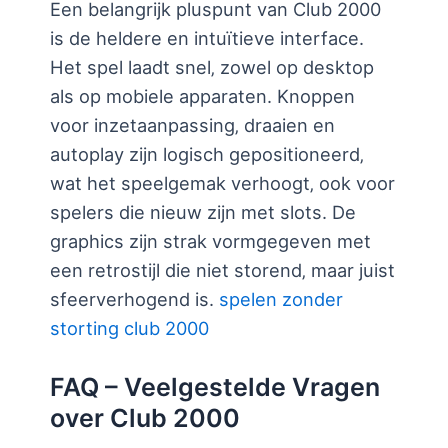
Een belangrijk pluspunt van Club 2000
is de heldere en intuïtieve interface.
Het spel laadt snel‚ zowel op desktop
als op mobiele apparaten. Knoppen
voor inzetaanpassing‚ draaien en
autoplay zijn logisch gepositioneerd‚
wat het speelgemak verhoogt‚ ook voor
spelers die nieuw zijn met slots. De
graphics zijn strak vormgegeven met
een retrostijl die niet storend‚ maar juist
sfeerverhogend is.
spelen zonder
storting club 2000
FAQ – Veelgestelde Vragen
over Club 2000