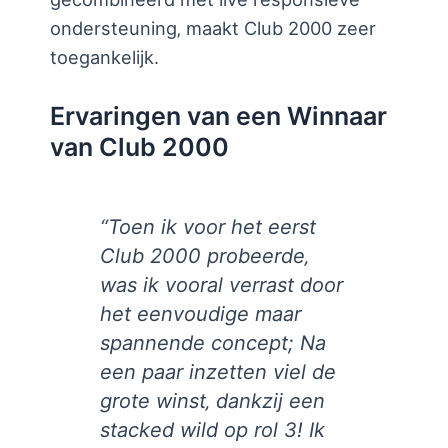
ondersteuning‚ maakt Club 2000 zeer
toegankelijk.
Ervaringen van een Winnaar
van Club 2000
“Toen ik voor het eerst
Club 2000 probeerde‚
was ik vooral verrast door
het eenvoudige maar
spannende concept; Na
een paar inzetten viel de
grote winst‚ dankzij een
stacked wild op rol 3! Ik