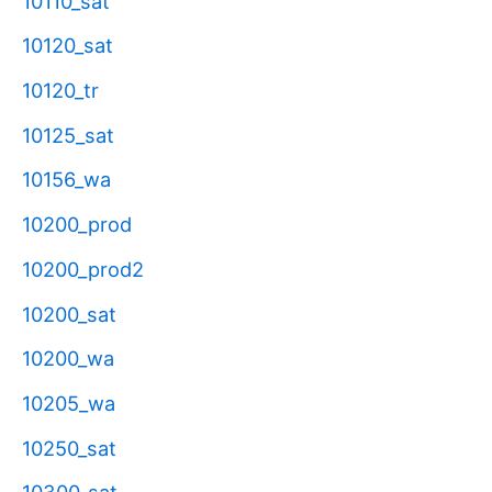
10110_sat
10120_sat
10120_tr
10125_sat
10156_wa
10200_prod
10200_prod2
10200_sat
10200_wa
10205_wa
10250_sat