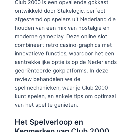
Club 2000 is een opvallende gokkast
ontwikkeld door Stakelogic‚ perfect
afgestemd op spelers uit Nederland die
houden van een mix van nostalgie en
moderne gameplay. Deze online slot
combineert retro casino-graphics met
innovatieve functies‚ waardoor het een
aantrekkelijke optie is op de Nederlands
georiënteerde gokplatforms. In deze
review behandelen we de
spelmechanieken‚ waar je Club 2000
kunt spelen‚ en enkele tips om optimaal
van het spel te genieten.
Het Spelverloop en
Kenmerken van Club 2000