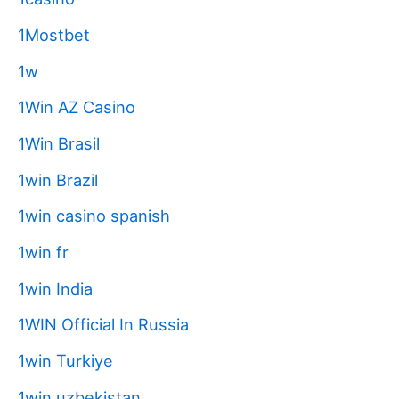
1Mostbet
1w
1Win AZ Casino
1Win Brasil
1win Brazil
1win casino spanish
1win fr
1win India
1WIN Official In Russia
1win Turkiye
1win uzbekistan