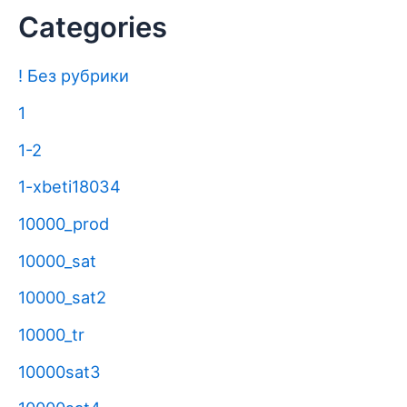
Categories
! Без рубрики
1
1-2
1-xbeti18034
10000_prod
10000_sat
10000_sat2
10000_tr
10000sat3