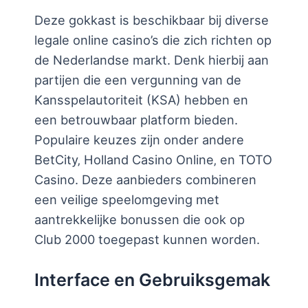
Deze gokkast is beschikbaar bij diverse
legale online casino’s die zich richten op
de Nederlandse markt. Denk hierbij aan
partijen die een vergunning van de
Kansspelautoriteit (KSA) hebben en
een betrouwbaar platform bieden.
Populaire keuzes zijn onder andere
BetCity‚ Holland Casino Online‚ en TOTO
Casino. Deze aanbieders combineren
een veilige speelomgeving met
aantrekkelijke bonussen die ook op
Club 2000 toegepast kunnen worden.
Interface en Gebruiksgemak