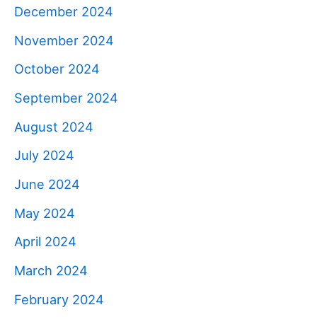
December 2024
November 2024
October 2024
September 2024
August 2024
July 2024
June 2024
May 2024
April 2024
March 2024
February 2024