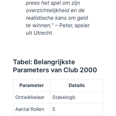
prees het spel om zijn
overzichtelijkheid en de
realistische kans om geld
te winnen.”
– Peter‚ speler
uit Utrecht
Tabel: Belangrijkste
Parameters van Club 2000
Parameter
Details
Ontwikkelaar
Stakelogic
Aantal Rollen
5