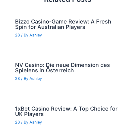
Bizzo Casino-Game Review: A Fresh
Spin for Australian Players
28
/ By
Ashley
NV Casino: Die neue Dimension des
Spielens in Österreich
28
/ By
Ashley
1xBet Casino Review: A Top Choice for
UK Players
28
/ By
Ashley