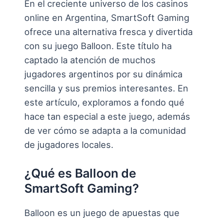
En el creciente universo de los casinos
online en Argentina, SmartSoft Gaming
ofrece una alternativa fresca y divertida
con su juego Balloon. Este título ha
captado la atención de muchos
jugadores argentinos por su dinámica
sencilla y sus premios interesantes. En
este artículo, exploramos a fondo qué
hace tan especial a este juego, además
de ver cómo se adapta a la comunidad
de jugadores locales.
¿Qué es Balloon de
SmartSoft Gaming?
Balloon es un juego de apuestas que