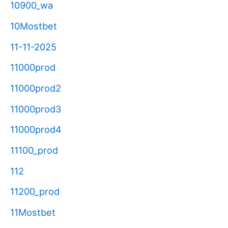
10900_wa
10Mostbet
11-11-2025
11000prod
11000prod2
11000prod3
11000prod4
11100_prod
112
11200_prod
11Mostbet