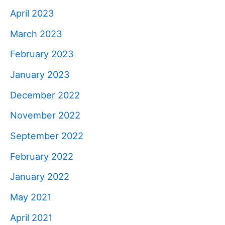
April 2023
March 2023
February 2023
January 2023
December 2022
November 2022
September 2022
February 2022
January 2022
May 2021
April 2021