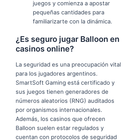
juegos y comienza a apostar
pequeñas cantidades para
familiarizarte con la dinámica.
¿Es seguro jugar Balloon en
casinos online?
La seguridad es una preocupación vital
para los jugadores argentinos.
SmartSoft Gaming está certificado y
sus juegos tienen generadores de
números aleatorios (RNG) auditados
por organismos internacionales.
Además, los casinos que ofrecen
Balloon suelen estar regulados y
cuentan con protocolos de seguridad