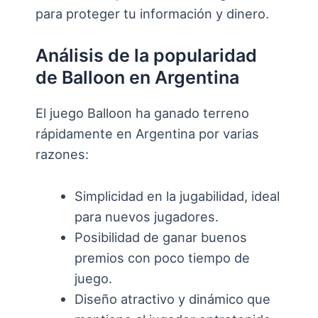
para proteger tu información y dinero.
Análisis de la popularidad
de Balloon en Argentina
El juego Balloon ha ganado terreno
rápidamente en Argentina por varias
razones:
Simplicidad en la jugabilidad, ideal
para nuevos jugadores.
Posibilidad de ganar buenos
premios con poco tiempo de
juego.
Diseño atractivo y dinámico que