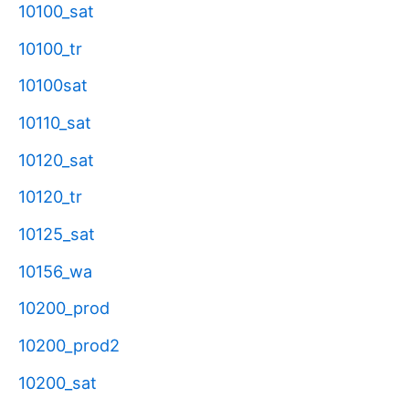
10100_sat
10100_tr
10100sat
10110_sat
10120_sat
10120_tr
10125_sat
10156_wa
10200_prod
10200_prod2
10200_sat