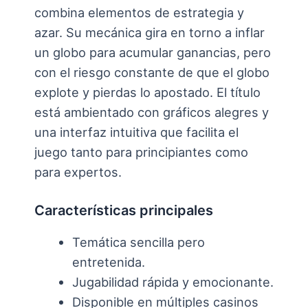
combina elementos de estrategia y
azar. Su mecánica gira en torno a inflar
un globo para acumular ganancias, pero
con el riesgo constante de que el globo
explote y pierdas lo apostado. El título
está ambientado con gráficos alegres y
una interfaz intuitiva que facilita el
juego tanto para principiantes como
para expertos.
Características principales
Temática sencilla pero
entretenida.
Jugabilidad rápida y emocionante.
Disponible en múltiples casinos