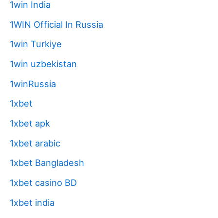
1win India
1WIN Official In Russia
1win Turkiye
1win uzbekistan
1winRussia
1xbet
1xbet apk
1xbet arabic
1xbet Bangladesh
1xbet casino BD
1xbet india