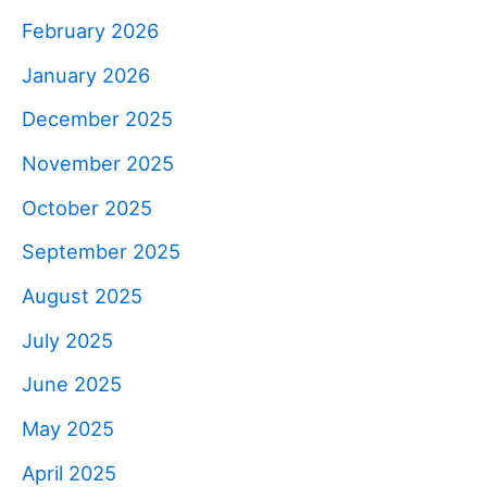
February 2026
January 2026
December 2025
November 2025
October 2025
September 2025
August 2025
July 2025
June 2025
May 2025
April 2025