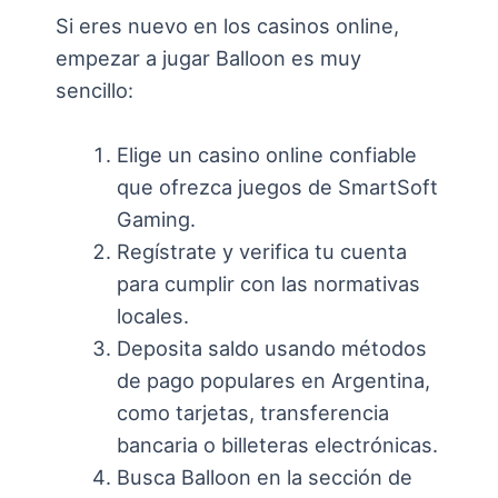
Si eres nuevo en los casinos online,
empezar a jugar Balloon es muy
sencillo:
Elige un casino online confiable
que ofrezca juegos de SmartSoft
Gaming.
Regístrate y verifica tu cuenta
para cumplir con las normativas
locales.
Deposita saldo usando métodos
de pago populares en Argentina,
como tarjetas, transferencia
bancaria o billeteras electrónicas.
Busca Balloon en la sección de