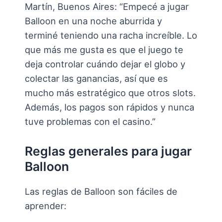
Martín, Buenos Aires: “Empecé a jugar
Balloon en una noche aburrida y
terminé teniendo una racha increíble. Lo
que más me gusta es que el juego te
deja controlar cuándo dejar el globo y
colectar las ganancias, así que es
mucho más estratégico que otros slots.
Además, los pagos son rápidos y nunca
tuve problemas con el casino.”
Reglas generales para jugar
Balloon
Las reglas de Balloon son fáciles de
aprender: