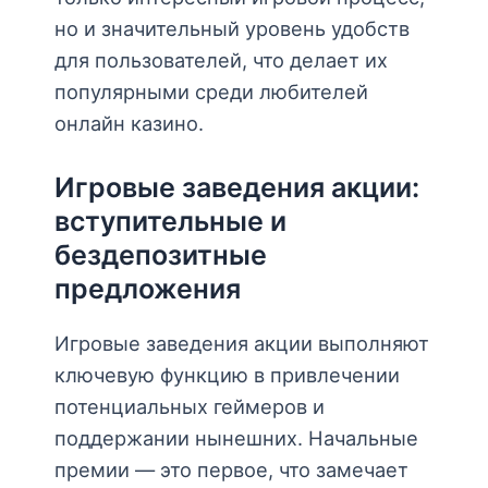
но и значительный уровень удобств
для пользователей, что делает их
популярными среди любителей
онлайн казино.
Игровые заведения акции:
вступительные и
бездепозитные
предложения
Игровые заведения акции выполняют
ключевую функцию в привлечении
потенциальных геймеров и
поддержании нынешних. Начальные
премии — это первое, что замечает