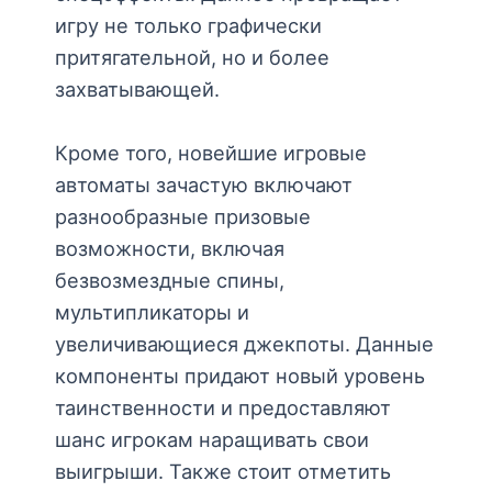
игру не только графически
притягательной, но и более
захватывающей.
Кроме того, новейшие игровые
автоматы зачастую включают
разнообразные призовые
возможности, включая
безвозмездные спины,
мультипликаторы и
увеличивающиеся джекпоты. Данные
компоненты придают новый уровень
таинственности и предоставляют
шанс игрокам наращивать свои
выигрыши. Также стоит отметить