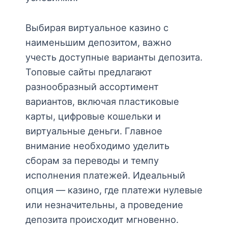
Выбирая виртуальное казино с
наименьшим депозитом, важно
учесть доступные варианты депозита.
Топовые сайты предлагают
разнообразный ассортимент
вариантов, включая пластиковые
карты, цифровые кошельки и
виртуальные деньги. Главное
внимание необходимо уделить
сборам за переводы и темпу
исполнения платежей. Идеальный
опция — казино, где платежи нулевые
или незначительны, а проведение
депозита происходит мгновенно.