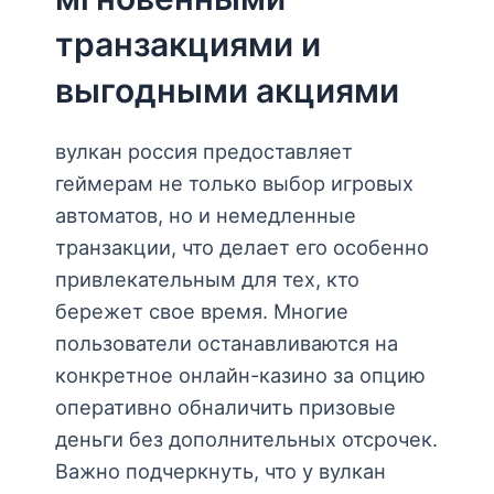
транзакциями и
выгодными акциями
вулкан россия предоставляет
геймерам не только выбор игровых
автоматов, но и немедленные
транзакции, что делает его особенно
привлекательным для тех, кто
бережет свое время. Многие
пользователи останавливаются на
конкретное онлайн-казино за опцию
оперативно обналичить призовые
деньги без дополнительных отсрочек.
Важно подчеркнуть, что у вулкан