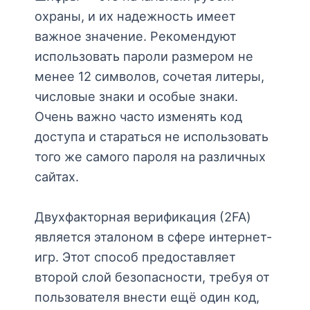
охраны, и их надежность имеет
важное значение. Рекомендуют
использовать пароли размером не
менее 12 символов, сочетая литеры,
числовые знаки и особые знаки.
Очень важно часто изменять код
доступа и стараться не использовать
того же самого пароля на различных
сайтах.
Двухфакторная верификация (2FA)
является эталоном в сфере интернет-
игр. Этот способ предоставляет
второй слой безопасности, требуя от
пользователя внести ещё один код,