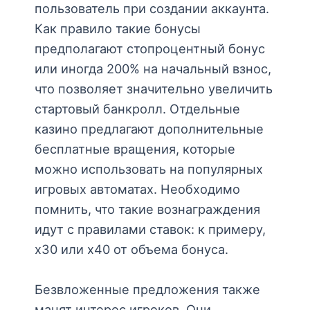
пользователь при создании аккаунта.
Как правило такие бонусы
предполагают стопроцентный бонус
или иногда 200% на начальный взнос,
что позволяет значительно увеличить
стартовый банкролл. Отдельные
казино предлагают дополнительные
бесплатные вращения, которые
можно использовать на популярных
игровых автоматах. Необходимо
помнить, что такие вознаграждения
идут с правилами ставок: к примеру,
x30 или x40 от объема бонуса.
Безвложенные предложения также
манят интерес игроков. Они