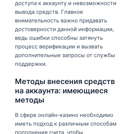
доступа к аккаунту и невозможности
вывода средств. Главное
внимательность важно придавать
достоверности данной информации,
ведь ошибки способны затянуть
процесс верификации и вызвать
дополнительные запросы от службы
поддержки.
Методы внесения средств
на аккаунта: имеющиеся
методы
В сфере онлайн-казино необходимо
иметь подход к различным способам
пополнения счета, чтобы