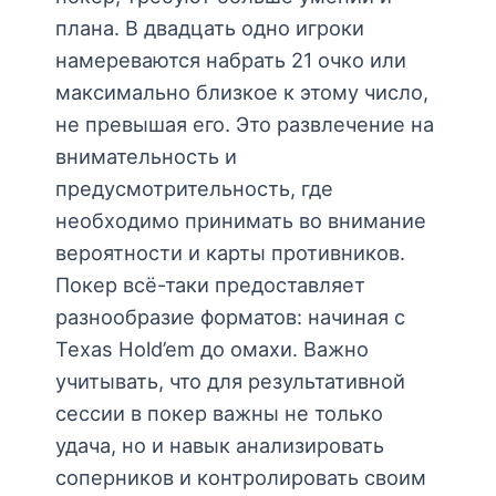
плана. В двадцать одно игроки
намереваются набрать 21 очко или
максимально близкое к этому число,
не превышая его. Это развлечение на
внимательность и
предусмотрительность, где
необходимо принимать во внимание
вероятности и карты противников.
Покер всё-таки предоставляет
разнообразие форматов: начиная с
Texas Hold’em до омахи. Важно
учитывать, что для результативной
сессии в покер важны не только
удача, но и навык анализировать
соперников и контролировать своим