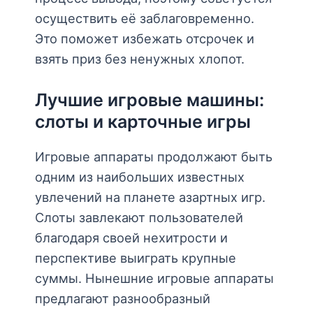
осуществить её заблаговременно.
Это поможет избежать отсрочек и
взять приз без ненужных хлопот.
Лучшие игровые машины:
слоты и карточные игры
Игровые аппараты продолжают быть
одним из наибольших известных
увлечений на планете азартных игр.
Слоты завлекают пользователей
благодаря своей нехитрости и
перспективе выиграть крупные
суммы. Нынешние игровые аппараты
предлагают разнообразный