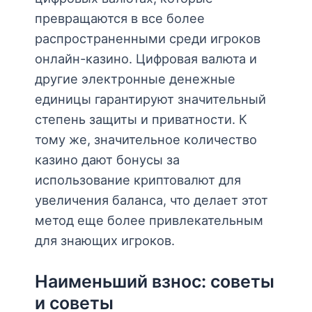
превращаются в все более
распространенными среди игроков
онлайн-казино. Цифровая валюта и
другие электронные денежные
единицы гарантируют значительный
степень защиты и приватности. К
тому же, значительное количество
казино дают бонусы за
использование криптовалют для
увеличения баланса, что делает этот
метод еще более привлекательным
для знающих игроков.
Наименьший взнос: советы
и советы