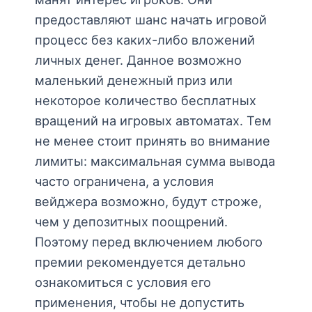
предоставляют шанс начать игровой
процесс без каких-либо вложений
личных денег. Данное возможно
маленький денежный приз или
некоторое количество бесплатных
вращений на игровых автоматах. Тем
не менее стоит принять во внимание
лимиты: максимальная сумма вывода
часто ограничена, а условия
вейджера возможно, будут строже,
чем у депозитных поощрений.
Поэтому перед включением любого
премии рекомендуется детально
ознакомиться с условия его
применения, чтобы не допустить