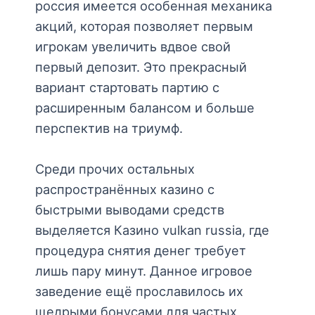
россия имеется особенная механика
акций, которая позволяет первым
игрокам увеличить вдвое свой
первый депозит. Это прекрасный
вариант стартовать партию с
расширенным балансом и больше
перспектив на триумф.
Среди прочих остальных
распространённых казино с
быстрыми выводами средств
выделяется Казино vulkan russia, где
процедура снятия денег требует
лишь пару минут. Данное игровое
заведение ещё прославилось их
щедрыми бонусами для частых