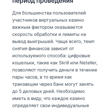
период проведения
Для большинства пользователей
участников виртуальных казино
важным фактором оказывается
скорость обработки и лимиты на
вывод выигрышей. Чаще всего, темп
снятия финансов зависит от
используемого способа: цифровые
кошельки, такие как Skrill или Neteller,
позволяют получить деньги в течение
пары часов, в то время как
транзакции через банк могут занять
до 5 деловых дней. Необходимо
иметь в виду, что каждое казино
определяет свои индивидуальные