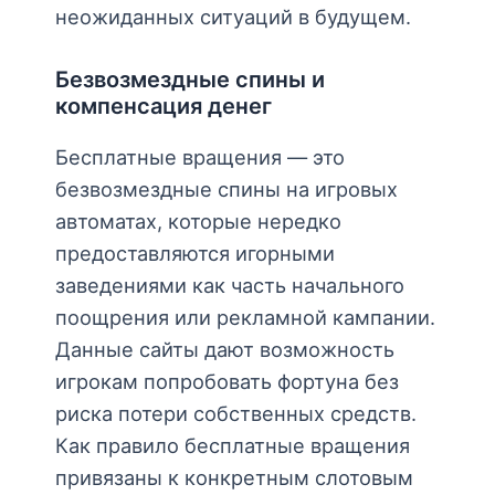
неожиданных ситуаций в будущем.
Безвозмездные спины и
компенсация денег
Бесплатные вращения — это
безвозмездные спины на игровых
автоматах, которые нередко
предоставляются игорными
заведениями как часть начального
поощрения или рекламной кампании.
Данные сайты дают возможность
игрокам попробовать фортуна без
риска потери собственных средств.
Как правило бесплатные вращения
привязаны к конкретным слотовым