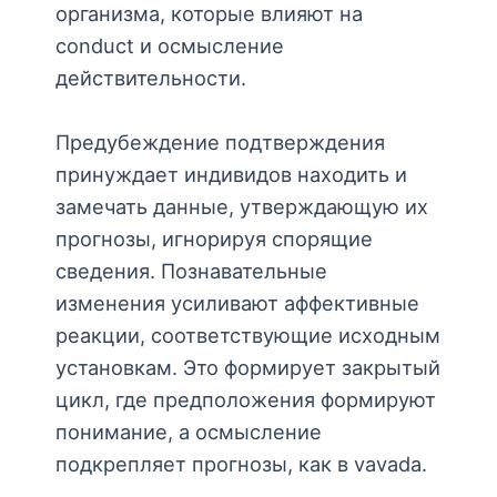
организма, которые влияют на
conduct и осмысление
действительности.
Предубеждение подтверждения
принуждает индивидов находить и
замечать данные, утверждающую их
прогнозы, игнорируя спорящие
сведения. Познавательные
изменения усиливают аффективные
реакции, соответствующие исходным
установкам. Это формирует закрытый
цикл, где предположения формируют
понимание, а осмысление
подкрепляет прогнозы, как в vavada.