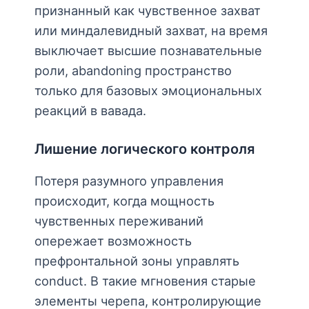
признанный как чувственное захват
или миндалевидный захват, на время
выключает высшие познавательные
роли, abandoning пространство
только для базовых эмоциональных
реакций в вавада.
Лишение логического контроля
Потеря разумного управления
происходит, когда мощность
чувственных переживаний
опережает возможность
префронтальной зоны управлять
conduct. В такие мгновения старые
элементы черепа, контролирующие