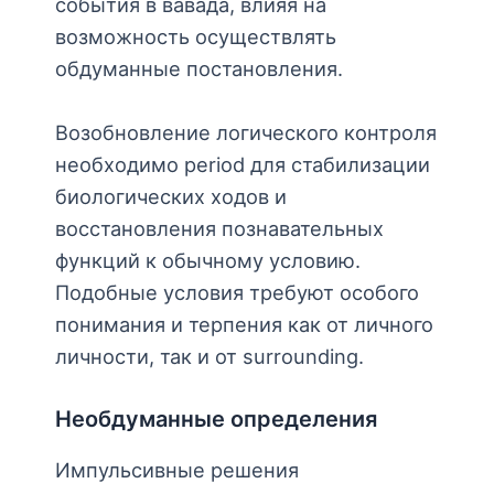
события в вавада, влияя на
возможность осуществлять
обдуманные постановления.
Возобновление логического контроля
необходимо period для стабилизации
биологических ходов и
восстановления познавательных
функций к обычному условию.
Подобные условия требуют особого
понимания и терпения как от личного
личности, так и от surrounding.
Необдуманные определения
Импульсивные решения