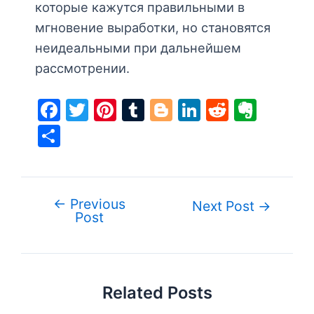
которые кажутся правильными в
мгновение выработки, но становятся
неидеальными при дальнейшем
рассмотрении.
F
T
Pi
T
Bl
Li
R
E
a
w
nt
u
o
n
e
v
S
c
itt
er
m
g
k
d
er
h
e
er
e
bl
g
e
di
n
ar
b
st
r
er
dI
t
ot
e
←
Previous
Post
Next Post
→
o
n
e
Post
navigation
o
k
Related Posts