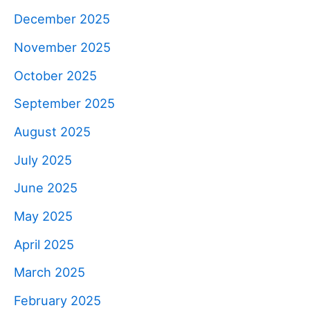
December 2025
November 2025
October 2025
September 2025
August 2025
July 2025
June 2025
May 2025
April 2025
March 2025
February 2025