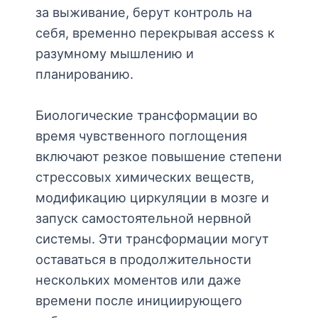
за выживание, берут контроль на
себя, временно перекрывая access к
разумному мышлению и
планированию.
Биологические трансформации во
время чувственного поглощения
включают резкое повышение степени
стрессовых химических веществ,
модификацию циркуляции в мозге и
запуск самостоятельной нервной
системы. Эти трансформации могут
оставаться в продолжительности
нескольких моментов или даже
времени после инициирующего