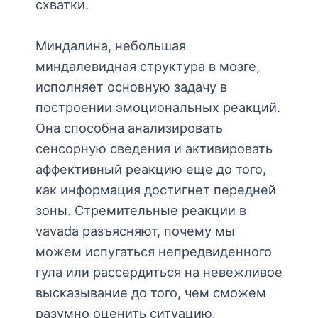
схватки.
Миндалина, небольшая
миндалевидная структура в мозге,
исполняет основную задачу в
построении эмоциональных реакций.
Она способна анализировать
сенсорную сведения и активировать
аффективный реакцию еще до того,
как информация достигнет передней
зоны. Стремительные реакции в
vavada разъясняют, почему мы
можем испугаться непредвиденного
гула или рассердиться на невежливое
высказывание до того, чем сможем
разумно оценить ситуацию.