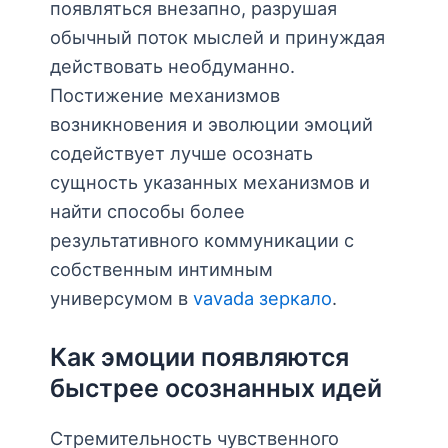
появляться внезапно, разрушая
обычный поток мыслей и принуждая
действовать необдуманно.
Постижение механизмов
возникновения и эволюции эмоций
содействует лучше осознать
сущность указанных механизмов и
найти способы более
результативного коммуникации с
собственным интимным
универсумом в
vavada зеркало
.
Как эмоции появляются
быстрее осознанных идей
Стремительность чувственного